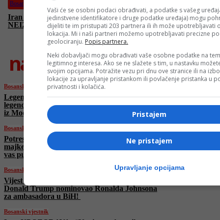
Bosanski vjestnik
Vaši će se osobni podaci obrađivati, a podatke s vašeg uređaja
Iran UPOZORAVA: “Novi rat s Amerikom
jedinstvene identifikatore i druge podatke uređaja) mogu pohra
NEIZBJEŽAN!” Trump: “Šutnja je nekad dobra!”
dijeliti te im pristupati 203 partnera ili ih može upotrebljavati
lokacija. Mi i naši partneri možemo upotrebljavati precizne p
geolociranju.
Popis partnera.
najnovije
Neki dobavljači mogu obrađivati vaše osobne podatke na tem
legitimnog interesa. Ako se ne slažete s tim, u nastavku možete
svojim opcijama. Potražite vezu pri dnu ove stranice ili na izb
lokacije za upravljanje pristankom ili povlačenje pristanka u
privatnosti i kolačića.
Bosanski vjestnik
Legendarni Nikola Nikić, legendarni Maki i
legende EX YU fudbala! Donosimo atmosferu
iz Modriče!
Pristajem
Bosanski vjestnik
Potresna poruka Dine Bešlića nakon smrti
Ne pristajem
majke: „Moja majko, ostadoh ti ja sam. Volim
vas puno!”
Upravljanje opcijama
Bosanski vjestnik
Vijest koju dugo čekamo:
Donald Trump nominovao Ronalda Johnsona
za ambasadora u BiH!
Bosanski vjestnik