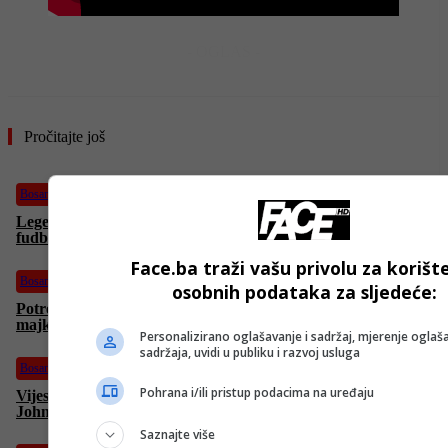
- OGLAS -
Pročitajte još
Bosanski vjestnik
Legendarni Nikola Nikić, legendarni Maki i legende EX YU
fudbala! Donosimo atmosferu iz Modriče!
Face.ba traži vašu privolu za korišt
Bosanski vjestnik
osobnih podataka za sljedeće:
Potresna poruka Dine Bešlića nakon smrti majke: „Moja
majko, ostadoh ti ja sam. Volim vas puno!”
Personalizirano oglašavanje i sadržaj, mjerenje oglaša
sadržaja, uvidi u publiku i razvoj usluga
Bosanski vjestnik
Pohrana i/ili pristup podacima na uređaju
Vijest koju dugo čekamo: Donald Trump nominovao Ronalda
Johnsona za ambasadora u BiH!
Saznajte više