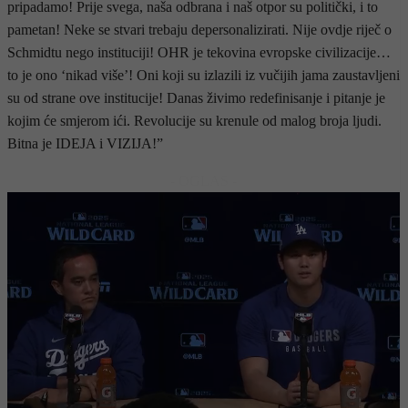
pripadamo! Prije svega, naša odbrana i naš otpor su politički, i to
pametan! Neke se stvari trebaju depersonalizirati. Nije ovdje riječ o
Schmidtu nego instituciji! OHR je tekovina evropske civilizacije…
to je ono ‘nikad više’! Oni koji su izlazili iz vučijih jama zaustavljeni
su od strane ove institucije! Danas živimo redefinisanje i pitanje je
kojim će smjerom ići. Revolucije su krenule od malog broja ljudi.
Bitna je IDEJA i VIZIJA!”
- OGLAS -