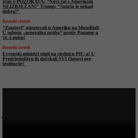
Iran UPOZORAVA: “Novi rat s Amerikom
NEIZBJEŽAN!” Trump: “Šutnja je nekad
dobra!”
Bosanski vjestnik
“Zmajevi” otputovali u Ameriku na Mundijal!
U subotu „generalna proba“ protiv Paname u
St. Louisu!
Bosanski vjestnik
Evropski ministri stigli na sjednicu PIC-a! U
Predsjedništvu ih dočekali SVI članovi ove
institucije!
Najnovije na Face TV
Bosanski vjestnik
Legendarni Nikola Nikić, legendarni Maki i legende EX YU