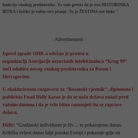
funkciju visokog predstavnika. To vam govori da je ovo HISTORIJSKA
BITKA i koliko je važno ovo pitanje. To je ŽESTINA ove bitke.”
- Advertisement -
Ispred zgrade OHR-a održan je protest u
organizaciji Asocijacije nezavisnih intelektualaca “Krug 99”
uoči odabira novog visokog predstavnika za Bosnu i
Hercegovinu.
U ekskluzivnom razgovoru za “Bosanski vjestnik”, diplomata i
publicista Fuad Đidić kazao je da se naša država nalazi pred
važnim danima i da je vrlo bitno razumjeti šta se zapravo
dešava.
Đidić:
“Građanski individuum je živ… to pokazujemo danas.
Kritička svijest danas šalje poruku Evropi i pokazuje gdje mi