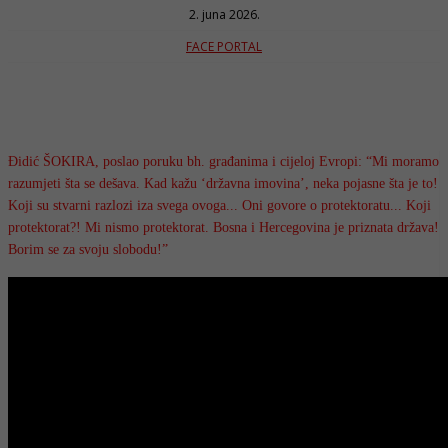
2. juna 2026.
FACE PORTAL
Đidić ŠOKIRA, poslao poruku bh. građanima i cijeloj Evropi: “Mi moramo
razumjeti šta se dešava. Kad kažu ‘državna imovina’, neka pojasne šta je to!
Koji su stvarni razlozi iza svega ovoga... Oni govore o protektoratu... Koji
protektorat?! Mi nismo protektorat. Bosna i Hercegovina je priznata država!
Borim se za svoju slobodu!”