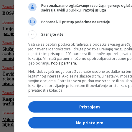
Personalizirano oglašavanje i sadržaj, mjerenje oglaša
Bosanski vjestnik
sadržaja, uvidi u publiku i razvoj usluga
BOSANSKI VJESTNIK – 20. 6. 2025.
Pohrana i/ili pristup podacima na uređaju
Bosanski vjestnik
Umjetna inteligencija u medicini: Sigurnost
pacijenata i etički principi na prvom mjestu!
Saznajte više
Bosanski vjestnik
Vaši će se osobni podaci obrađivati, a podatke s vašeg uređaja
jedinstvene identifikatore i druge podatke uređaja) mogu pohra
Slučaj Viaduct: SIPA saslušala više od pet
dijeliti te im pristupati 203 partnera ili ih može upotrebljavati
osoba, navodno saslušani i pojedinci iz Vijeća
lokacija. Mi i naši partneri možemo upotrebljavati precizne p
ministara?
geolociranju.
Popis partnera.
Bosanski vjestnik
Neki dobavljači mogu obrađivati vaše osobne podatke na tem
Čović razvalio plan Trojke: Nema
legitimnog interesa. Ako se ne slažete s tim, u nastavku možete
rekonstrukcije Vijeća ministara! Vuković: Srbi
svojim opcijama. Potražite vezu pri dnu ove stranice ili na izb
nisu zastupljeni!
lokacije za upravljanje pristankom ili povlačenje pristanka u
privatnosti i kolačića.
Bosanski vjestnik
Raspada li se SDS? Bivši predsjednici SDS-a
tražili smjenu Miličevića, stranka ga podržala
Pristajem
Bosanski vjestnik
Milorad Dodik: RS ima alternativu! Moskva
Ne pristajem
nije daleko! Da nas nisu okupirali…