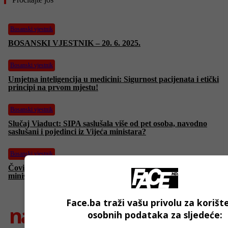
Bosanski vjestnik
BOSANSKI VJESTNIK – 20. 6. 2025.
Bosanski vjestnik
Umjetna inteligencija u medicini: Sigurnost pacijenata i etički
principi na prvom mjestu!
Bosanski vjestnik
Slučaj Viaduct: SIPA saslušala više od pet osoba, navodno
saslušani i pojedinci iz Vijeća ministara?
Bosanski vjestnik
Čović razvalio plan Trojke: Nema rekonstrukcije Vijeća
ministara! Vuković: Srbi nisu zastupljeni!
Face.ba traži vašu privolu za korišt
najnovije
osobnih podataka za sljedeće: