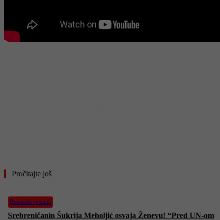
- OGLAS -
Pročitajte još
Bosanski vjestnik
Srebreničanin Šukrija Meholjić osvaja Ženevu! “Pred UN-om