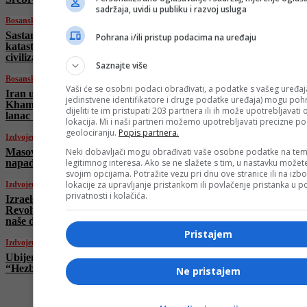
sadržaja, uvidi u publiku i razvoj usluga
Bosanski vjestnik
Sastanak Arapske lige: “Izrael nas gura u
Pohrana i/ili pristup podacima na uređaju
katastrofu!” Fidan: “Balkan je dio islamske
civilizacije!”
Saznajte više
Bosanski vjestnik
Vaši će se osobni podaci obrađivati, a podatke s vašeg uređaja
Iran uništava dijelove Tel Aviva! Ajatolah
jedinstvene identifikatore i druge podatke uređaja) mogu pohra
Khamenei imenovao tri nasljednika i novi
dijeliti te im pristupati 203 partnera ili ih može upotrebljavati
lanac komande!
lokacija. Mi i naši partneri možemo upotrebljavati precizne p
geolociranju.
Popis partnera.
Izdvojeno
Masovni protest u Londonu protiv izraelskih
Neki dobavljači mogu obrađivati vaše osobne podatke na tem
napada na Iran i Gazu
legitimnog interesa. Ako se ne slažete s tim, u nastavku možete
svojim opcijama. Potražite vezu pri dnu ove stranice ili na izb
lokacije za upravljanje pristankom ili povlačenje pristanka u
Izdvojeno
privatnosti i kolačića.
Izraelski šef diplomatije: “Iranska
Revolucionarna garda pokušala je napasti
naše državljane na Kipru”
Pristajem
Izdvojeno
Ubijen tjelohranitelj bivšeg vođe
“Hezbollaha”, zvali ga i “Nasrallahov štit”
Ne pristajem