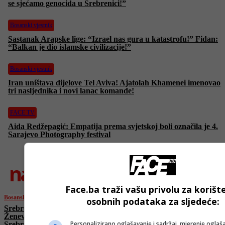
se sjećamo genocida u Srebrenici!”
Bosanski vjestnik
Sastanak Arapske lige: “Izrael nas gura u katastrofu!” Fidan:
“Balkan je dio islamske civilizacije!”
Bosanski vjestnik
Iran uništava dijelove Tel Aviva! Ajatolah Khamenei imenovao
tri nasljednika i novi lanac komande!
FACE TV
Aida Redžepagić: Empatija prema svjetskoj boli označila je 4.
Sarajevo Photography festival
najnovije
Face.ba traži vašu privolu za korišt
Bosanski vjestnik
osobnih podataka za sljedeće:
Srebreničanin Šukrija Meholjić osvaja
Ženevu! “Pred UN-om se sjećamo genocida u
Personalizirano oglašavanje i sadržaj, mjerenje oglaša
Srebrenici!”