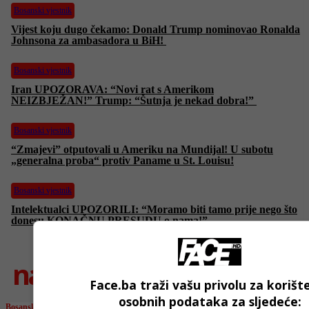
Bosanski vjestnik
Vijest koju dugo čekamo: Donald Trump nominovao Ronalda
Johnsona za ambasadora u BiH!
Bosanski vjestnik
Iran UPOZORAVA: “Novi rat s Amerikom
NEIZBJEŽAN!” Trump: “Šutnja je nekad dobra!”
Bosanski vjestnik
“Zmajevi” otputovali u Ameriku na Mundijal! U subotu
„generalna proba“ protiv Paname u St. Louisu!
Bosanski vjestnik
Intelektualci UPOZORILI: “Moramo biti tamo prije nego što
donesu KONAČNU PRESUDU o nama!”
najnovije
Face.ba traži vašu privolu za korišt
osobnih podataka za sljedeće:
Bosanski vjestnik