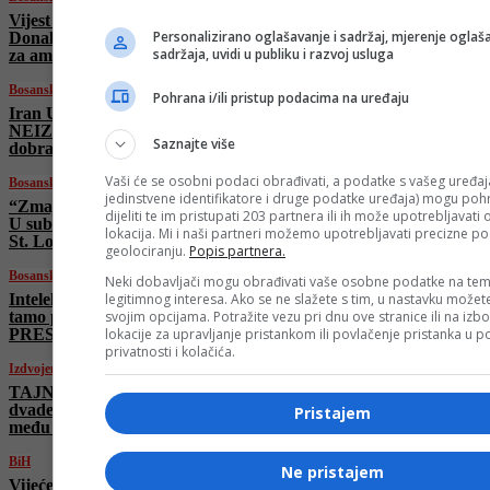
Vijest koju dugo čekamo:
Personalizirano oglašavanje i sadržaj, mjerenje oglaša
Donald Trump nominovao Ronalda Johnsona
sadržaja, uvidi u publiku i razvoj usluga
za ambasadora u BiH!
Bosanski vjestnik
Pohrana i/ili pristup podacima na uređaju
Iran UPOZORAVA: “Novi rat s Amerikom
NEIZBJEŽAN!” Trump: “Šutnja je nekad
Saznajte više
dobra!”
Vaši će se osobni podaci obrađivati, a podatke s vašeg uređaja
Bosanski vjestnik
jedinstvene identifikatore i druge podatke uređaja) mogu pohra
“Zmajevi” otputovali u Ameriku na Mundijal!
dijeliti te im pristupati 203 partnera ili ih može upotrebljavati
U subotu „generalna proba“ protiv Paname u
lokacija. Mi i naši partneri možemo upotrebljavati precizne p
St. Louisu!
geolociranju.
Popis partnera.
Bosanski vjestnik
Neki dobavljači mogu obrađivati vaše osobne podatke na tem
legitimnog interesa. Ako se ne slažete s tim, u nastavku možete
Intelektualci UPOZORILI: “Moramo biti
svojim opcijama. Potražite vezu pri dnu ove stranice ili na izb
tamo prije nego što donesu KONAČNU
lokacije za upravljanje pristankom ili povlačenje pristanka u
PRESUDU o nama!”
privatnosti i kolačića.
Izdvojeno
TAJNI RAD: Putin angažovao više od
dvadeset stranih guvernanti za odgoj sinova,
Pristajem
među njima i državljanka BiH
BiH
Ne pristajem
Vijeće Evrope istraživat će “Sarajevo safari”