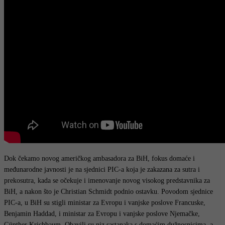
Dok čekamo novog američkog ambasadora za BiH, fokus domaće i
međunarodne javnosti je na sjednici PIC-a koja je zakazana za sutra i
prekosutra, kada se očekuje i imenovanje novog visokog predstavnika za
BiH, a nakon što je Christian Schmidt podnio ostavku. Povodom sjednice
PIC-a, u BiH su stigli ministar za Evropu i vanjske poslove Francuske,
Benjamin Haddad, i ministar za Evropu i vanjske poslove Njemačke,
Günther Krichbaum. Obavili su niz sastanaka s domaćim dužnosnicima, a