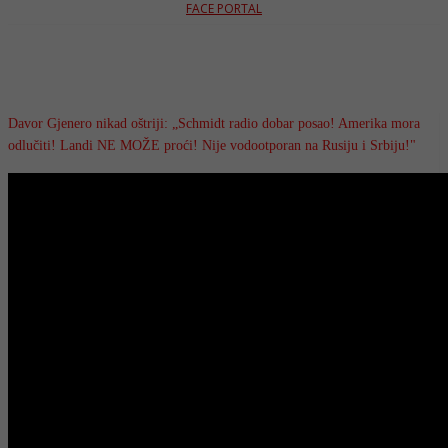
FACE PORTAL
Davor Gjenero nikad oštriji: „Schmidt radio dobar posao! Amerika mora
odlučiti! Landi NE MOŽE proći! Nije vodootporan na Rusiju i Srbiju!"