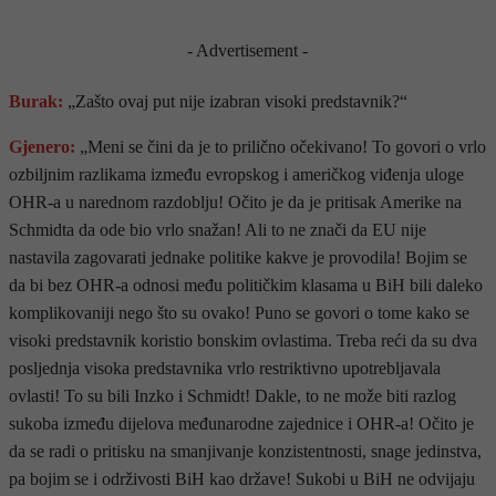
- Advertisement -
Burak:
„Zašto ovaj put nije izabran visoki predstavnik?“
Gjenero:
„Meni se čini da je to prilično očekivano! To govori o vrlo
ozbiljnim razlikama između evropskog i američkog viđenja uloge
OHR-a u narednom razdoblju! Očito je da je pritisak Amerike na
Schmidta da ode bio vrlo snažan! Ali to ne znači da EU nije
nastavila zagovarati jednake politike kakve je provodila! Bojim se
da bi bez OHR-a odnosi među političkim klasama u BiH bili daleko
komplikovaniji nego što su ovako! Puno se govori o tome kako se
visoki predstavnik koristio bonskim ovlastima. Treba reći da su dva
posljednja visoka predstavnika vrlo restriktivno upotrebljavala
ovlasti! To su bili Inzko i Schmidt! Dakle, to ne može biti razlog
sukoba između dijelova međunarodne zajednice i OHR-a! Očito je
da se radi o pritisku na smanjivanje konzistentnosti, snage jedinstva,
pa bojim se i održivosti BiH kao države! Sukobi u BiH ne odvijaju