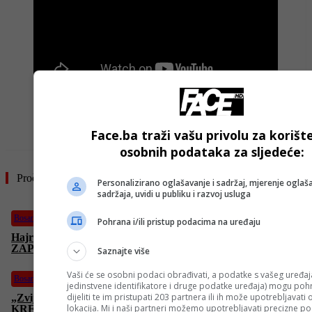
- OGLAS -
Face.ba traži vašu privolu za korišt
osobnih podataka za sljedeće:
Pročitajte još
Personalizirano oglašavanje i sadržaj, mjerenje oglaša
sadržaja, uvidi u publiku i razvoj usluga
Bosanski vjestnik
Pohrana i/ili pristup podacima na uređaju
Hajrudin Salihović: „Zbog Zmaja od Podrinja BIH
ZAPLAKAO! Ovo je moj POKLON mojoj DOMOVINI!“
Saznajte više
Vaši će se osobni podaci obrađivati, a podatke s vašeg uređaja
Bosanski vjestnik
jedinstvene identifikatore i druge podatke uređaja) mogu pohra
dijeliti te im pristupati 203 partnera ili ih može upotrebljavati
„Zvijezda“ postaje ZVIJEZDA Premijer lige! GRADAČAC
lokacija. Mi i naši partneri možemo upotrebljavati precizne p
KREĆE U OFANZIVU, vraća se u vrh bh. fudbala