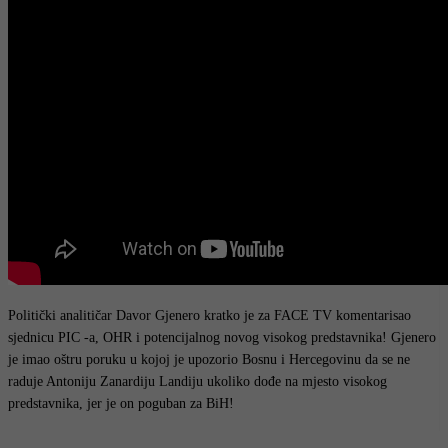
Politički analitičar Davor Gjenero kratko je za FACE TV komentarisao
sjednicu PIC -a, OHR i potencijalnog novog visokog predstavnika! Gjenero
je imao oštru poruku u kojoj je upozorio Bosnu i Hercegovinu da se ne
raduje Antoniju Zanardiju Landiju ukoliko dođe na mjesto visokog
predstavnika, jer je on poguban za BiH!