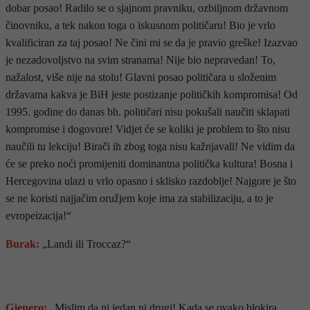
dobar posao! Radilo se o sjajnom pravniku, ozbiljnom državnom
činovniku, a tek nakon toga o iskusnom političaru! Bio je vrlo
kvalificiran za taj posao! Ne čini mi se da je pravio greške! Izazvao
je nezadovoljstvo na svim stranama! Nije bio nepravedan! To,
nažalost, više nije na stolu! Glavni posao političara u složenim
državama kakva je BiH jeste postizanje političkih kompromisa! Od
1995. godine do danas bh. političari nisu pokušali naučiti sklapati
kompromise i dogovore! Vidjet će se koliki je problem to što nisu
naučili tu lekciju! Birači ih zbog toga nisu kažnjavali! Ne vidim da
će se preko noći promijeniti dominantna politička kultura! Bosna i
Hercegovina ulazi u vrlo opasno i sklisko razdoblje! Najgore je što
se ne koristi najjačim oružjem koje ima za stabilizaciju, a to je
evropeizacija!“
Burak:
„Landi ili Troccaz?“
- OGLAS -
Gjenero:
„Mislim da ni jedan ni drugi! Kada se ovako blokira