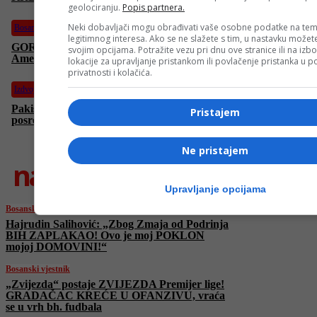
geolociranju.
Popis partnera.
Neki dobavljači mogu obrađivati vaše osobne podatke na tem
Bosanski vjestnik
legitimnog interesa. Ako se ne slažete s tim, u nastavku možete
GORI ST. LOUIS, Bosanci OKUPIRALI cijeli grad!
svojim opcijama. Potražite vezu pri dnu ove stranice ili na izb
Amerikom se širi MIRIS LJILJANA!
lokacije za upravljanje pristankom ili povlačenje pristanka u
privatnosti i kolačića.
Izdvojeno
Pakistanski ministar stiže u Teheran: Islamabad nastavlja
Pristajem
posredovanje između SAD-a i Irana
Ne pristajem
najnovije
Upravljanje opcijama
Bosanski vjestnik
Hajrudin Salihović: „Zbog Zmaja od Podrinja
BIH ZAPLAKAO! Ovo je moj POKLON
mojoj DOMOVINI!“
Bosanski vjestnik
„Zvijezda“ postaje ZVIJEZDA Premijer lige!
GRADAČAC KREĆE U OFANZIVU, vraća
se u vrh bh. fudbala