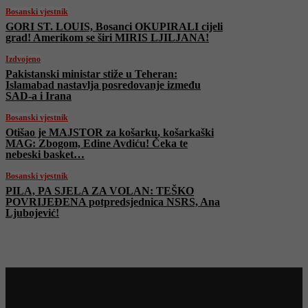
Bosanski vjestnik
GORI ST. LOUIS, Bosanci OKUPIRALI cijeli
grad! Amerikom se širi MIRIS LJILJANA!
Izdvojeno
Pakistanski ministar stiže u Teheran:
Islamabad nastavlja posredovanje između
SAD-a i Irana
Bosanski vjestnik
Otišao je MAJSTOR za košarku, košarkaški
MAG: Zbogom, Edine Avdiću! Čeka te
nebeski basket…
Bosanski vjestnik
PILA, PA SJELA ZA VOLAN: TEŠKO
POVRIJEĐENA potpredsjednica NSRS, Ana
Ljubojević!