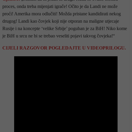
proces, onda treba mijenjati igrače! Očito je da Landi ne može
proći! Amerika mora odlučiti! Možda pristane kandidirati nekog
drugog! Landi kao čovjek koji nije otporan na maligne utjecaje
Rusije i na koncepte ‘velike Srbije’ poguban je za BiH! Niko kome
je BiH u srcu ne bi se trebao veseliti pojavi takvog čovjeka!“
CIJELI RAZGOVOR POGLEDAJTE U VIDEOPRILOGU.