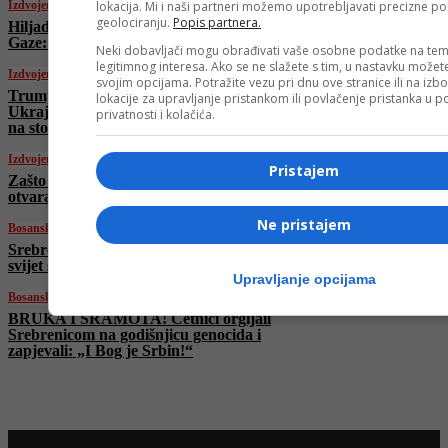
lokacija. Mi i naši partneri možemo upotrebljavati precizne p
Izdvojeno
geolociranju.
Popis partnera.
Hiljade ljudi na ulicama Stockholma zbog
Gaze: “Nećemo šutjeti dok traje genocid”
Neki dobavljači mogu obrađivati vaše osobne podatke na tem
legitimnog interesa. Ako se ne slažete s tim, u nastavku možete
Izdvojeno
svojim opcijama. Potražite vezu pri dnu ove stranice ili na izb
Trump najavio “velike korake” prema
lokacije za upravljanje pristankom ili povlačenje pristanka u
Ukrajini, pomoć iz Bidenovog fonda ponovo
privatnosti i kolačića.
na stolu
Izdvojeno
Pristajem
Zašto baš sada? Promjena Statuta Saveza
otvara vrata trećem mandatu Vici Zeljkoviću
Ne pristajem
Bosanski vjestnik
Srebrenica i Gaza – dva lica genocida: Hoće li
svijet spriječiti istrebljenje Palestinaca?
Upravljanje opcijama
Bosanski vjestnik
BRUKA I SRAMOTA! Četnici orgijali
Srebrenicom na godišnjicu genocida i
zapjevali: „I Bog je Srbin!“