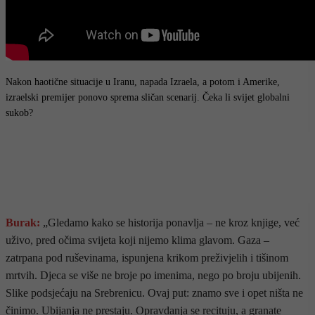
Nakon haotične situacije u Iranu, napada Izraela, a potom i Amerike,
izraelski premijer ponovo sprema sličan scenarij. Čeka li svijet globalni
sukob?
Burak:
„Gledamo kako se historija ponavlja – ne kroz knjige, već
uživo, pred očima svijeta koji nijemo klima glavom. Gaza –
zatrpana pod ruševinama, ispunjena krikom preživjelih i tišinom
mrtvih. Djeca se više ne broje po imenima, nego po broju ubijenih.
Slike podsjećaju na Srebrenicu. Ovaj put: znamo sve i opet ništa ne
činimo. Ubijanja ne prestaju. Opravdanja se recituju, a granate