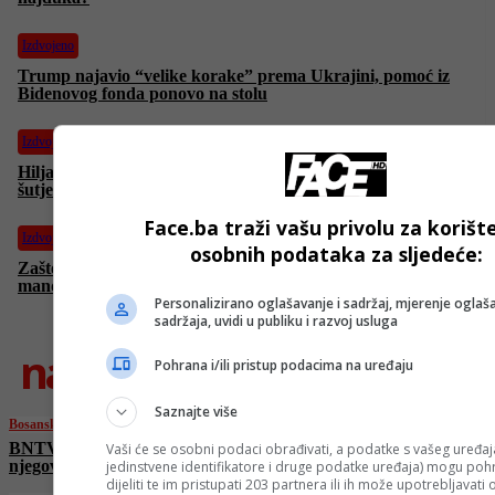
Izdvojeno
Trump najavio “velike korake” prema Ukrajini, pomoć iz
Bidenovog fonda ponovo na stolu
Izdvojeno
Hiljade ljudi na ulicama Stockholma zbog Gaze: “Nećemo
šutjeti dok traje genocid”
Face.ba traži vašu privolu za korišt
Izdvojeno
osobnih podataka za sljedeće:
Zašto baš sada? Promjena Statuta Saveza otvara vrata trećem
mandatu Vici Zeljkoviću
Personalizirano oglašavanje i sadržaj, mjerenje oglaša
sadržaja, uvidi u publiku i razvoj usluga
najnovije
Pohrana i/ili pristup podacima na uređaju
Saznajte više
Bosanski vjestnik
BNTV: Kako se Dodik po*išao po sebi, a i po
Vaši će se osobni podaci obrađivati, a podatke s vašeg uređaja
njegovoj dvojici hajduka?
jedinstvene identifikatore i druge podatke uređaja) mogu pohra
dijeliti te im pristupati 203 partnera ili ih može upotrebljavati