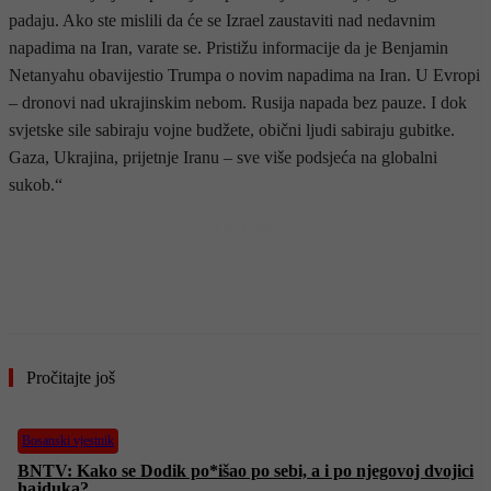
padaju. Ako ste mislili da će se Izrael zaustaviti nad nedavnim
napadima na Iran, varate se. Pristižu informacije da je Benjamin
Netanyahu obavijestio Trumpa o novim napadima na Iran. U Evropi
– dronovi nad ukrajinskim nebom. Rusija napada bez pauze. I dok
svjetske sile sabiraju vojne budžete, obični ljudi sabiraju gubitke.
Gaza, Ukrajina, prijetnje Iranu – sve više podsjeća na globalni
sukob.“
- OGLAS -
Pročitajte još
Bosanski vjestnik
BNTV: Kako se Dodik po*išao po sebi, a i po njegovoj dvojici
hajduka?