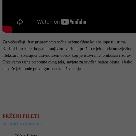
Za večerašnji iftar pripremamo sočne pržene filete koji se tope u ustima.
Karfiol i brokule, bogate hranjivim tvarima, pružit će jelu dodatnu svježinu
i teksturu, stvarajući uravnotežen obrok koji je istovremeno ukusan i zdrav.
Otkrivamo tajne pripreme ovog jela, savjete za savršen balans okusa, i kako
da vaše jelo bude prava gurmanska uživancija.
PRŽENI FILETI
Sastojci za 4 osobe: