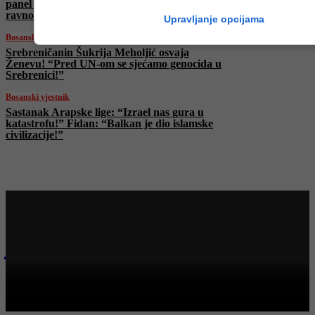
panel na temu “Žene u medicini: osnaživanje i
ravnoteža”
Upravljanje opcijama
Bosanski vjestnik
Srebreničanin Šukrija Meholjić osvaja
Ženevu! “Pred UN-om se sjećamo genocida u
Srebrenici!”
Bosanski vjestnik
Sastanak Arapske lige: “Izrael nas gura u
katastrofu!” Fidan: “Balkan je dio islamske
civilizacije!”
Najnovije na Face TV
Bosanski vjestnik
BOSANSKI VJESTNIK – 21. 6. 2025.