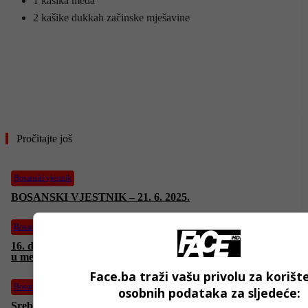
1 kašika meda
2 kašike dukkah začinske mješavine
- OGLAS -
Pročitajte još
Bosanski vjestnik
BOSANSKI VJESTNIK – 21. 6. 2025.
Bosanski vjestnik
16. dani BHAAAS-a: Održan inspirativan panel na temu “Žene
u medicini: osnaživanje i ravnoteža”
Face.ba traži vašu privolu za korišt
Bosanski vjestnik
osobnih podataka za sljedeće:
Srebreničanin Šukrija Meholjić osvaja Ženevu! “Pred UN-om