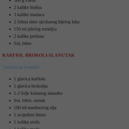
500 g Fileta
2 kašike brašna
3 kašike maslaca
2 čehna sitno sjeckanog bijelog luka
150 ml pilećeg temeljca
2 kašike peršuna
Sol, biber
KARFIOL-BROKOLI-SLANUTAK
Sastojci za 4 osobe:
1 glavica karfiola
1 glavica brokolija
1-2 šolje kuhanog slanutka
Sol, biber, sumak
100 ml maslinovog ulja
1 iscijeđeni limun
1 kašika senfa