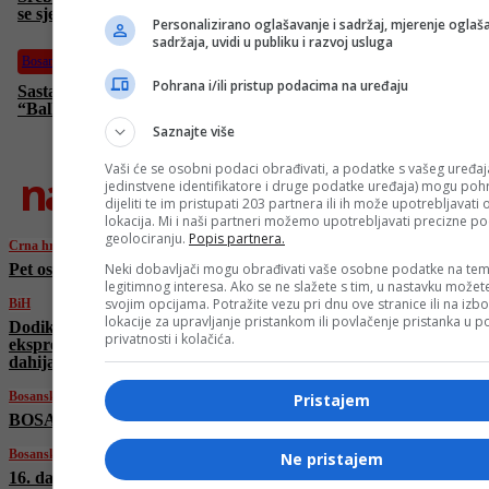
se sjećamo genocida u Srebrenici!”
Personalizirano oglašavanje i sadržaj, mjerenje oglaša
sadržaja, uvidi u publiku i razvoj usluga
Bosanski vjestnik
Pohrana i/ili pristup podacima na uređaju
Sastanak Arapske lige: “Izrael nas gura u katastrofu!” Fidan:
“Balkan je dio islamske civilizacije!”
Saznajte više
Vaši će se osobni podaci obrađivati, a podatke s vašeg uređaja
najnovije
jedinstvene identifikatore i druge podatke uređaja) mogu pohra
dijeliti te im pristupati 203 partnera ili ih može upotrebljavati
lokacija. Mi i naši partneri možemo upotrebljavati precizne p
geolociranju.
Popis partnera.
Crna hronika
Neki dobavljači mogu obrađivati vaše osobne podatke na tem
Pet osoba povrijeđeno u sudaru kod Kalesije
legitimnog interesa. Ako se ne slažete s tim, u nastavku možete
svojim opcijama. Potražite vezu pri dnu ove stranice ili na izb
BiH
lokacije za upravljanje pristankom ili povlačenje pristanka u
Dodik napao članove SDS-a, stigao mu
privatnosti i kolačića.
ekspresan odgovor: “Opasnost si ti sa svojim
dahijama”
Bosanski vjestnik
Pristajem
BOSANSKI VJESTNIK – 21. 6. 2025.
Bosanski vjestnik
Ne pristajem
16. dani BHAAAS-a: Održan inspirativan