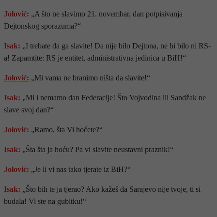
Jolović:
„A što ne slavimo 21. novembar, dan potpisivanja
Dejtonskog sporazuma?“
Isak:
„I trebate da ga slavite! Da nije bilo Dejtona, ne bi bilo ni RS-
a! Zapamtite: RS je entitet, administrativna jedinica u BiH!“
Jolović:
„Mi vama ne branimo ništa da slavite!“
Isak:
„Mi i nemamo dan Federacije! Što Vojvodina ili Sandžak ne
slave svoj dan?“
Jolović:
„Ramo, šta Vi hoćete?“
Isak:
„Šta šta ja hoću? Pa vi slavite neustavni praznik!“
Jolović:
„Je li vi nas tako tjerate iz BiH?“
Isak:
„Što bih te ja tjerao? Ako kažeš da Sarajevo nije tvoje, ti si
budala! Vi ste na gubitku!“