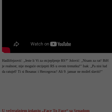
Hadžifejzović: „Jeste li Vi za otcjepljenje RS?“ Jolović: „Nisam za rat! BiH
je realnost; nije moguće otcijepiti RS u ovom trenutku!“ Isak: „Pa nisi lud
da ratuješ! Ti si Bosanac i Hercegovac! Ali 9. januar ne možeš slaviti!“
U večerašnjem izdanju „Face To Face“ sa Senadom