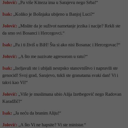
Jolović:
„Pa više Kineza ima u Sarajevu nego Srba!“
Isak:
„Koliko je Bošnjaka ubijeno u Banjoj Luci?“
Jolović:
„Mislite da je suživot nametanje jezika i nacije? Rekli ste
da smo svi Bosanci i Hercegovci.“
Isak:
„Pa i ti živiš u BiH! Šta si ako nisi Bosanac i Hercegovac?“
Jolović:
„A što me nazivate agresorom u ratu?“
Isak:
„Iseljavali ste i ubijali nesrpsko stanovništvo i napravili ste
genocid! Svoj grad, Sarajevo, tukli ste granatama svaki dan! Vi i
takvi kao Vi!“
Jolović:
„Više je muslimana ubio Alija Izetbegović nego Radovan
Karadžić!“
Isak:
„Ja neću da branim Aliju!“
Jolović:
„A što Vi ne hapsite? Vi ste ministar.“