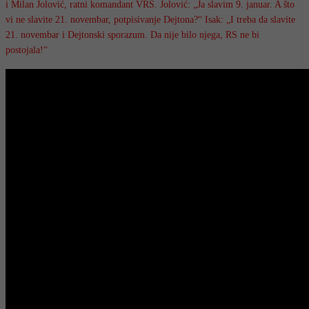
i Milan Jolović, ratni komandant VRS. Jolović: „Ja slavim 9. januar. A što
vi ne slavite 21. novembar, potpisivanje Dejtona?“ Isak: „I treba da slavite
21. novembar i Dejtonski sporazum. Da nije bilo njega, RS ne bi
postojala!“