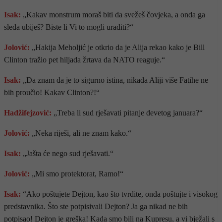
Isak:
„Kakav monstrum moraš biti da svežeš čovjeka, a onda ga
sleđa ubiješ? Biste li Vi to mogli uraditi?“
Jolović:
„Hakija Meholjić je otkrio da je Alija rekao kako je Bill
Clinton tražio pet hiljada žrtava da NATO reaguje.“
Isak:
„Da znam da je to sigurno istina, nikada Aliji više Fatihe ne
bih proučio! Kakav Clinton?!“
Hadžifejzović:
„Treba li sud rješavati pitanje devetog januara?“
Jolović:
„Neka riješi, ali ne znam kako.“
Isak:
„Jašta će nego sud rješavati.“
Jolović:
„Mi smo protektorat, Ramo!“
Isak:
“Ako poštujete Dejton, kao što tvrdite, onda poštujte i visokog
predstavnika. Što ste potpisivali Dejton? Ja ga nikad ne bih
potpisao! Dejton je greška! Kada smo bili na Kupresu, a vi bježali s