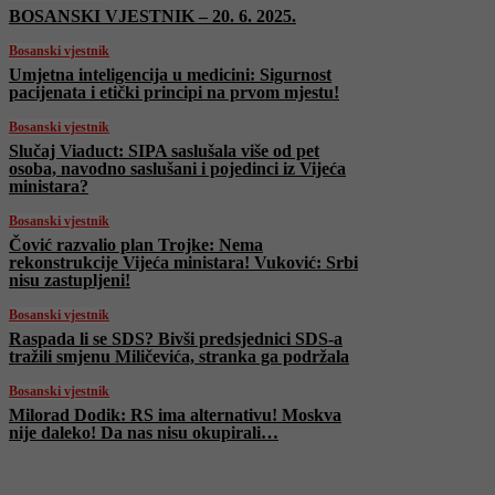
BOSANSKI VJESTNIK – 20. 6. 2025.
Bosanski vjestnik
Umjetna inteligencija u medicini: Sigurnost
pacijenata i etički principi na prvom mjestu!
Bosanski vjestnik
Slučaj Viaduct: SIPA saslušala više od pet
osoba, navodno saslušani i pojedinci iz Vijeća
ministara?
Bosanski vjestnik
Čović razvalio plan Trojke: Nema
rekonstrukcije Vijeća ministara! Vuković: Srbi
nisu zastupljeni!
Bosanski vjestnik
Raspada li se SDS? Bivši predsjednici SDS-a
tražili smjenu Miličevića, stranka ga podržala
Bosanski vjestnik
Milorad Dodik: RS ima alternativu! Moskva
nije daleko! Da nas nisu okupirali…