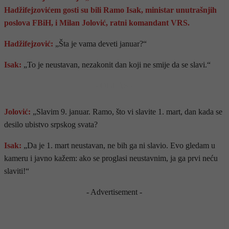
Hadžifejzovićem gosti su bili Ramo Isak, ministar unutrašnjih
poslova FBiH, i Milan Jolović, ratni komandant VRS.
Hadžifejzović:
„Šta je vama deveti januar?“
Isak:
„To je neustavan, nezakonit dan koji ne smije da se slavi.“
- OGLAS -
Jolović:
„Slavim 9. januar. Ramo, što vi slavite 1. mart, dan kada se
desilo ubistvo srpskog svata?
Isak:
„Da je 1. mart neustavan, ne bih ga ni slavio. Evo gledam u
kameru i javno kažem: ako se proglasi neustavnim, ja ga prvi neću
slaviti!“
- Advertisement -