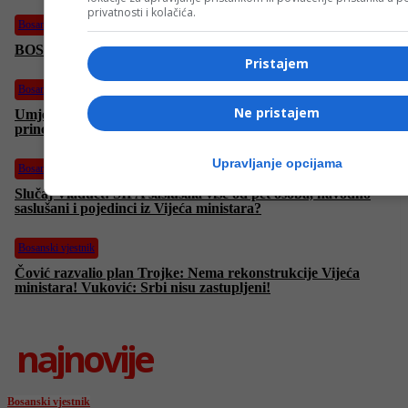
privatnosti i kolačića.
Bosanski vjestnik
BOSANSKI VJESTNIK – 20. 6. 2025.
Pristajem
Bosanski vjestnik
Ne pristajem
Umjetna inteligencija u medicini: Sigurnost pacijenata i etički
principi na prvom mjestu!
Upravljanje opcijama
Bosanski vjestnik
Slučaj Viaduct: SIPA saslušala više od pet osoba, navodno
saslušani i pojedinci iz Vijeća ministara?
Bosanski vjestnik
Čović razvalio plan Trojke: Nema rekonstrukcije Vijeća
ministara! Vuković: Srbi nisu zastupljeni!
najnovije
Bosanski vjestnik