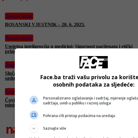
Bosanski vjestnik
BOSANSKI VJESTNIK – 20. 6. 2025.
Bosanski vjestnik
Umjetna inteligencija u medicini: Sigurnost pacijenata i etički
principi na prvom mjestu!
Bosanski vjestnik
Slučaj Viaduct: SIPA saslušala više od pet osoba, navodno
Face.ba traži vašu privolu za korišt
saslušani i pojedinci iz Vijeća ministara?
osobnih podataka za sljedeće:
Bosanski vjestnik
Personalizirano oglašavanje i sadržaj, mjerenje oglaša
Čović razvalio plan Trojke: Nema rekonstrukcije Vijeća
sadržaja, uvidi u publiku i razvoj usluga
ministara! Vuković: Srbi nisu zastupljeni!
Pohrana i/ili pristup podacima na uređaju
najnovije
Saznajte više