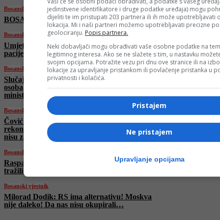
Vaši će se osobni podaci obrađivati, a podatke s vašeg uređaja
jedinstvene identifikatore i druge podatke uređaja) mogu pohra
Bosanski vjestnik
dijeliti te im pristupati 203 partnera ili ih može upotrebljavati
BOSANSKI VJESTNIK – 20. 6. 2025.
lokacija. Mi i naši partneri možemo upotrebljavati precizne p
geolociranju.
Popis partnera.
Bosanski vjestnik
Umjetna inteligencija u medicini: Sigurnost
Neki dobavljači mogu obrađivati vaše osobne podatke na tem
pacijenata i etički principi na prvom mjestu!
legitimnog interesa. Ako se ne slažete s tim, u nastavku možete
svojim opcijama. Potražite vezu pri dnu ove stranice ili na izb
Bosanski vjestnik
lokacije za upravljanje pristankom ili povlačenje pristanka u
privatnosti i kolačića.
Slučaj Viaduct: SIPA saslušala više od pet
osoba, navodno saslušani i pojedinci iz Vijeća
ministara?
Pristajem
Bosanski vjestnik
Čović razvalio plan Trojke: Nema
rekonstrukcije Vijeća ministara! Vuković: Srbi
Ne pristajem
nisu zastupljeni!
Bosanski vjestnik
Upravljanje opcijama
Raspada li se SDS? Bivši predsjednici SDS-a
tražili smjenu Miličevića, stranka ga podržala
Bosanski vjestnik
Milorad Dodik: RS ima alternativu! Moskva
nije daleko! Da nas nisu okupirali…