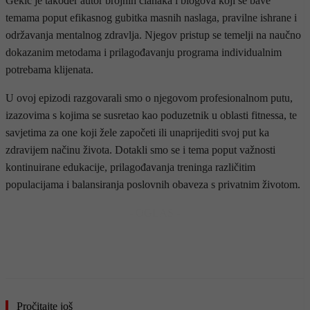
Gekić je također autor brojnih članaka i blogova koji se bave
temama poput efikasnog gubitka masnih naslaga, pravilne ishrane i
održavanja mentalnog zdravlja. Njegov pristup se temelji na naučno
dokazanim metodama i prilagođavanju programa individualnim
potrebama klijenata.
U ovoj epizodi razgovarali smo o njegovom profesionalnom putu,
izazovima s kojima se susretao kao poduzetnik u oblasti fitnessa, te
savjetima za one koji žele započeti ili unaprijediti svoj put ka
zdravijem načinu života. Dotakli smo se i tema poput važnosti
kontinuirane edukacije, prilagođavanja treninga različitim
populacijama i balansiranja poslovnih obaveza s privatnim životom.
- OGLAS -
Pročitajte još