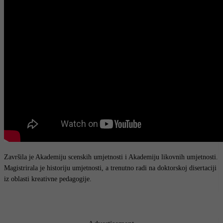
Završila je Akademiju scenskih umjetnosti i Akademiju likovnih umjetnosti.
Magistrirala je historiju umjetnosti, a trenutno radi na doktorskoj disertaciji
iz oblasti kreativne pedagogije.