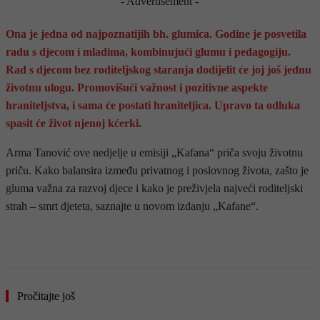
- Advertisement -
Ona je jedna od najpoznatijih bh. glumica. Godine je posvetila
radu s djecom i mladima, kombinujući glumu i pedagogiju.
Rad s djecom bez roditeljskog staranja dodijelit će joj još jednu
životnu ulogu. Promovišući važnost i pozitivne aspekte
hraniteljstva, i sama će postati hraniteljica. Upravo ta odluka
spasit će život njenoj kćerki.
Arma Tanović ove nedjelje u emisiji „Kafana“ priča svoju životnu
priču. Kako balansira između privatnog i poslovnog života, zašto je
gluma važna za razvoj djece i kako je preživjela najveći roditeljski
strah – smrt djeteta, saznajte u novom izdanju „Kafane“.
- OGLAS -
Pročitajte još