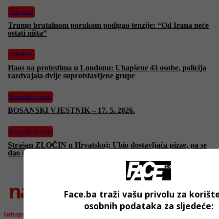
Izdvojeno
Trump brutalnom porukom podigao tenzije: “Od Irana neće
ostati ništa”
Izdvojeno
Haos na protestima u Londonu: Uhapšene 43 osobe, policija
razdvajala dvije suprotstavljene grupe
Bosanski vjestnik
BOSANSKI VJESTNIK – 17. 5. 2026.
Bosanski vjestnik
Strašan ZLOČIN u Hrvatskoj: Ubio dostavljača pizze, pa se
dao u bijeg! Unaprijed kupio zalihe hrane!
najnovije
Face.ba traži vašu privolu za korišt
osobnih podataka za sljedeće:
Izdvojeno