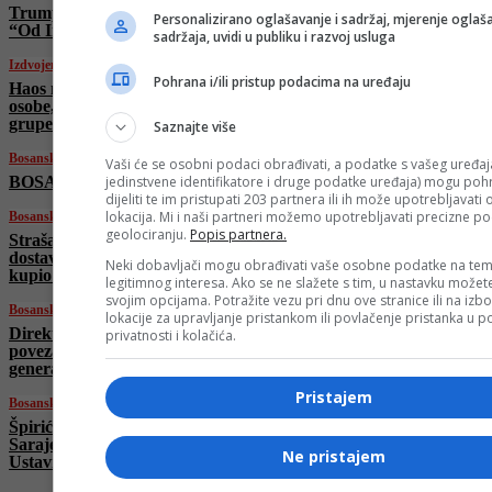
Trump brutalnom porukom podigao tenzije:
Personalizirano oglašavanje i sadržaj, mjerenje oglaša
“Od Irana neće ostati ništa”
sadržaja, uvidi u publiku i razvoj usluga
Izdvojeno
Pohrana i/ili pristup podacima na uređaju
Haos na protestima u Londonu: Uhapšene 43
osobe, policija razdvajala dvije suprotstavljene
grupe
Saznajte više
Bosanski vjestnik
Vaši će se osobni podaci obrađivati, a podatke s vašeg uređaja
BOSANSKI VJESTNIK – 17. 5. 2026.
jedinstvene identifikatore i druge podatke uređaja) mogu pohra
dijeliti te im pristupati 203 partnera ili ih može upotrebljavati
lokacija. Mi i naši partneri možemo upotrebljavati precizne p
Bosanski vjestnik
geolociranju.
Popis partnera.
Strašan ZLOČIN u Hrvatskoj: Ubio
dostavljača pizze, pa se dao u bijeg! Unaprijed
Neki dobavljači mogu obrađivati vaše osobne podatke na tem
kupio zalihe hrane!
legitimnog interesa. Ako se ne slažete s tim, u nastavku možete
svojim opcijama. Potražite vezu pri dnu ove stranice ili na izb
Bosanski vjestnik
lokacije za upravljanje pristankom ili povlačenje pristanka u
Direktor AAFS pisao Nikšiću: “NISMO
privatnosti i kolačića.
povezani s Dodikom, niti mojim bratom
generalom Flynnom!”
Pristajem
Bosanski vjestnik
Špirić pozvao na „triježnjenje političkog
Sarajeva“: Trebaju otići i strane sudije
Ne pristajem
Ustavnog suda BiH!