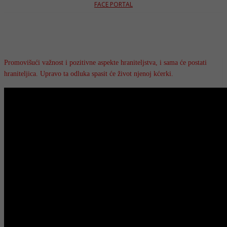
FACE PORTAL
Promovišući važnost i pozitivne aspekte hraniteljstva, i sama će postati
hraniteljica. Upravo ta odluka spasit će život njenoj kćerki.