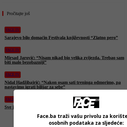
Pročitajte još
FACE TV
Sarajevo bilo domaćin Festivala književnosti “Zlatno pero”
FACE TV
Mirsad Jarović: “Nisam nikad bio velika zvijezda. Trebao sam
biti malo bezobazniji”
FACE TV
Nidal Hadžibajrić: “Nakon osam sati treninga odmorimo, pa
nastavimo igrati bilijar za sebe”
FACE TV
Sve je spremno za novo izdanje Kulin Ban festivala u Visokom
Face.ba traži vašu privolu za korišt
osobnih podataka za sljedeće: