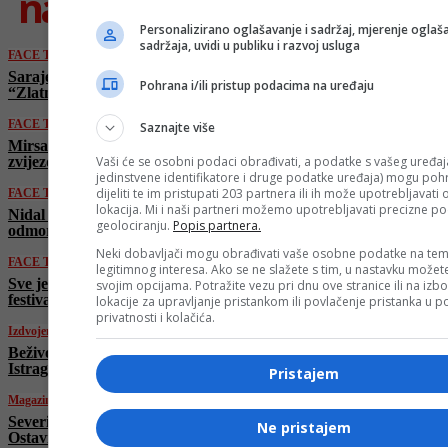
najnovije
Personalizirano oglašavanje i sadržaj, mjerenje oglaša
sadržaja, uvidi u publiku i razvoj usluga
FACE TV
Sarajevo bilo domaćin Festivala književnosti
Pohrana i/ili pristup podacima na uređaju
“Zlatno pero”
FACE TV
Saznajte više
Mirsad Jarović: “Nisam nikad bio velika
Vaši će se osobni podaci obrađivati, a podatke s vašeg uređaja
zvijezda. Trebao sam biti malo bezobazniji”
jedinstvene identifikatore i druge podatke uređaja) mogu pohra
dijeliti te im pristupati 203 partnera ili ih može upotrebljavati
FACE TV
lokacija. Mi i naši partneri možemo upotrebljavati precizne p
Nidal Hadžibajrić: “Nakon osam sati treninga
geolociranju.
Popis partnera.
odmorimo, pa nastavimo igrati bilijar za sebe”
Neki dobavljači mogu obrađivati vaše osobne podatke na tem
FACE TV
legitimnog interesa. Ako se ne slažete s tim, u nastavku možete
Sve je spremno za novo izdanje Kulin Ban
svojim opcijama. Potražite vezu pri dnu ove stranice ili na izb
festivala u Visokom
lokacije za upravljanje pristankom ili povlačenje pristanka u
privatnosti i kolačića.
Izdvojeno
Beživotno tijelo bebe pronađeno u Pločama:
Istraga u toku, sumnja se na nasilnu smrt
Pristajem
Magazin
Severina nakon stadionskog spektakla:
Ne pristajem
Ostavili smo srce i dušu na terenu