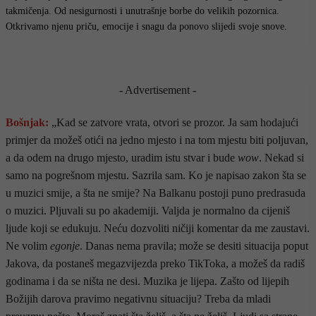
takmičenja. Od nesigurnosti i unutrašnje borbe do velikih pozornica.
Otkrivamo njenu priču, emocije i snagu da ponovo slijedi svoje snove.
- Advertisement -
Bošnjak:
„Kad se zatvore vrata, otvori se prozor. Ja sam hodajući
primjer da možeš otići na jedno mjesto i na tom mjestu biti poljuvan,
a da odem na drugo mjesto, uradim istu stvar i bude
wow
. Nekad si
samo na pogrešnom mjestu. Sazrila sam. Ko je napisao zakon šta se
u muzici smije, a šta ne smije? Na Balkanu postoji puno predrasuda
o muzici. Pljuvali su po akademiji. Valjda je normalno da cijeniš
ljude koji se edukuju. Neću dozvoliti ničiji komentar da me zaustavi.
Ne volim
egonje
. Danas nema pravila; može se desiti situacija poput
Jakova, da postaneš megazvijezda preko TikToka, a možeš da radiš
godinama i da se ništa ne desi. Muzika je lijepa. Zašto od lijepih
Božijih darova pravimo negativnu situaciju? Treba da mladi