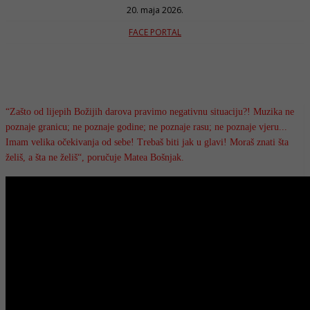
20. maja 2026.
FACE PORTAL
“Zašto od lijepih Božijih darova pravimo negativnu situaciju?! Muzika ne
poznaje granicu; ne poznaje godine; ne poznaje rasu; ne poznaje vjeru...
Imam velika očekivanja od sebe! Trebaš biti jak u glavi! Moraš znati šta
želiš, a šta ne želiš“, poručuje Matea Bošnjak.