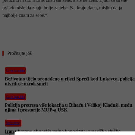
preuzmu nešto. Moraš znati šta želiš, a šta ne želiš. Ljudi sa strane
uvijek misle da znaju bolje za tebe. Na kraju dana, mislim da ja
najbolje znam za sebe.“
- OGLAS -
Pročitajte još
Crna hronika
Beživotno tijelo pronađeno u rijeci Spreči kod Lukavca, policija
utvrđuje uzrok smrti
Crna hronika
Policija pretresa više lokacija u Bihaću i Velikoj Kladuši, među
njima i prostorije MUP-a USK
Izdvojeno
Iran ubrzano obnavlja vojne kapacitete, američke službe