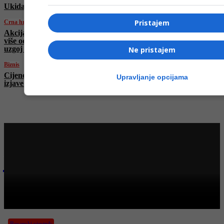
Ukida se novčanica od petsto eura, evo i zašto
Pristajem
Crna hronika
Akcija „Micelij“ u Sarajevu: Policija pronašla
više od kilogram marihuane i laboratoriju za
uzgoj gljiva
Ne pristajem
Biznis
Cijene nafte naglo pale nakon Trumpove
Upravljanje opcijama
izjave o pregovorima s Iranom
Najnovije na Face TV
Bosanski vjestnik
BOSANSKI VJESTNIK – 20. 5. 2026.
Bosanski vjestnik