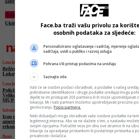
zabrinute zbog brzine rekonstitucije
Biznis
Ukida se novčanica od petsto eura, evo i zašto
Face.ba traži vašu privolu za korišt
osobnih podataka za sljedeće:
najnovije
Personalizirano oglašavanje i sadržaj, mjerenje oglaša
sadržaja, uvidi u publiku i razvoj usluga
Crna hronika
Pohrana i/ili pristup podacima na uređaju
Beživotno tijelo pronađeno u rijeci Spreči kod
Lukavca, policija utvrđuje uzrok smrti
Saznajte više
Crna hronika
Vaši će se osobni podaci obrađivati, a podatke s vašeg uređaja
Policija pretresa više lokacija u Bihaću i
jedinstvene identifikatore i druge podatke uređaja) mogu pohra
Velikoj Kladuši, među njima i prostorije
dijeliti te im pristupati 203 partnera ili ih može upotrebljavati
MUP-a USK
lokacija. Mi i naši partneri možemo upotrebljavati precizne p
geolociranju.
Popis partnera.
Izdvojeno
Neki dobavljači mogu obrađivati vaše osobne podatke na tem
Iran ubrzano obnavlja vojne kapacitete,
legitimnog interesa. Ako se ne slažete s tim, u nastavku možete
američke službe zabrinute zbog brzine
svojim opcijama. Potražite vezu pri dnu ove stranice ili na izb
rekonstitucije
lokacije za upravljanje pristankom ili povlačenje pristanka u
privatnosti i kolačića.
Biznis