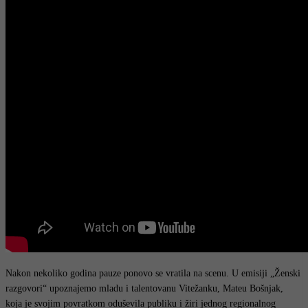
Nakon nekoliko godina pauze ponovo se vratila na scenu. U emisiji „Ženski
razgovori“ upoznajemo mladu i talentovanu Vitežanku, Mateu Bošnjak,
koja je svojim povratkom oduševila publiku i žiri jednog regionalnog