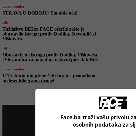
Crna hronika
STRAVA U DOBOJU: Sin ubio oca!
BiH
Tužilaštvo BiH za FACE otkrilo zašto je
obustavilo istragu protiv Dodika, Stevandića i
Viškovića
BiH
Obustavljena istraga protiv Dodika, Viškovića
i Stevandića za napad na ustavni poredak BiH
Crna hronika
U Trebinju uhapšene četiri osobe, pronađeno
pedeset kilograma droge!
Face.ba traži vašu privolu z
osobnih podataka za sl
Najnovije na Face TV