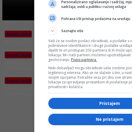
Personalizirano oglašavanje i sadržaj, mje
sadržaja, uvidi u publiku i razvoj usluga
Bosanski vjestnik
Dodik uoči apelacije: “U Sarajevu svi nervozni, znam ko vrši
Pohrana i/ili pristup podacima na uređaju
pritisak! Ustavni sud BiH inkvizicijski”
Saznajte više
Bosanski vjestnik
Vaši će se osobni podaci obrađivati, a podatke s v
BOSANSKI VJESTNIK – 3. 11. 2025.
jedinstvene identifikatore i druge podatke uređaja
J
dijeliti te im pristupati 203 partnera ili ih može u
n
lokacija. Mi i naši partneri možemo upotrebljavat
Bosanski vjestnik
m
geolociranju.
Popis partnera.
k
HDZ oborio kvorum i pogodovao SNSD-u: Bez smjene
SNSD kadra u Domu naroda PS BiH!
Neki dobavljači mogu obrađivati vaše osobne pod
legitimnog interesa. Ako se ne slažete s tim, u nas
svojim opcijama. Potražite vezu pri dnu ove stranic
Bosanski vjestnik
lokacije za upravljanje pristankom ili povlačenje
privatnosti i kolačića.
Elvedina Muzaferija: Zdrava sam i spremna za novu sezonu
Svjetskog kupa i Olimpijske igre!
Pristajem
Ne pristajem