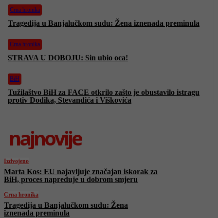
Crna hronika
Tragedija u Banjalučkom sudu: Žena iznenada preminula
Crna hronika
STRAVA U DOBOJU: Sin ubio oca!
BiH
Tužilaštvo BiH za FACE otkrilo zašto je obustavilo istragu
protiv Dodika, Stevandića i Viškovića
najnovije
Izdvojeno
Marta Kos: EU najavljuje značajan iskorak za
BiH, proces napreduje u dobrom smjeru
Crna hronika
Tragedija u Banjalučkom sudu: Žena
iznenada preminula