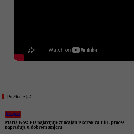
- OGLAS -
Pročitajte još
Izdvojeno
Marta Kos: EU najavljuje značajan iskorak za BiH, proces
napreduje u dobrom smjeru