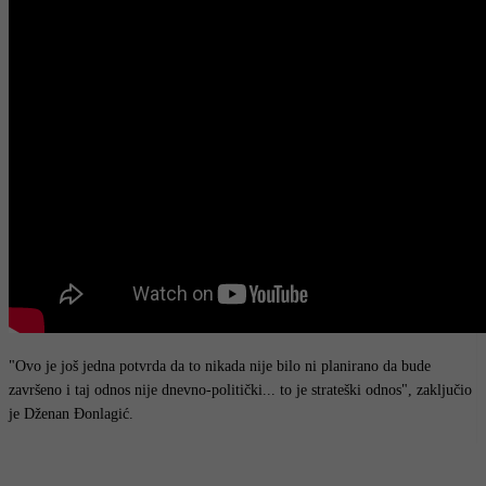
"Ovo je još jedna potvrda da to nikada nije bilo ni planirano da bude
završeno i taj odnos nije dnevno-politički... to je strateški odnos", zaključio
je Dženan Đonlagić.