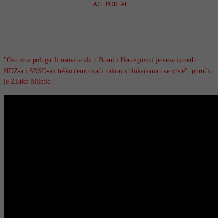
FACE PORTAL
"Osnovna poluga ili osovina zla u Bosni i Hercegovini je veza između
HDZ-a i SNSD-a i teško ćemo izaći nakraj s blokadama ove vrste", poručio
je Zlatko Miletić.