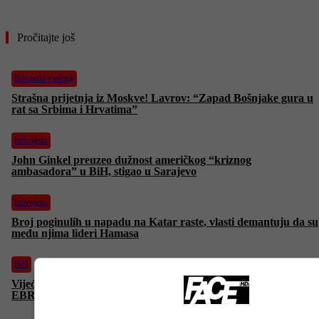
Pročitajte još
Bosanski vjestnik
Strašna prijetnja iz Moskve! Lavrov: “Zapad Bošnjake gura u
rat sa Srbima i Hrvatima”
Izdvojeno
John Ginkel preuzeo dužnost američkog “kriznog
ambasadora” u BiH, stigao u Sarajevo
Izdvojeno
Broj poginulih u napadu na Katar raste, vlasti demantuju da su
među njima lideri Hamasa
BiH
Vijeće ministara: BiH planira kredit od 30 miliona eura kod
EBRD-a, odobreni pregovori