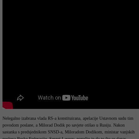
Nelegalno izabrana vlada RS-a konstituirana, apelacije Ustavnom sudu tim
povodom poslane, a Milorad Dodik po savjete otišao u Rusiju. Nakon
sastanka s predsjednikom SNSD-a, Miloradom Dodikom, ministar vanjskih
poslova Ruske Federacije, Sergej Lavrov, poručio je da to što se danas