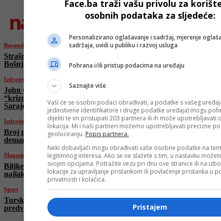
Face.ba traži vašu privolu za korišt
najnovije
osobnih podataka za sljedeće:
Personalizirano oglašavanje i sadržaj, mjerenje oglaša
sadržaja, uvidi u publiku i razvoj usluga
Bosanski vjestnik
Strašna prijetnja iz Moskve! Lavrov: “Zapad
Bošnjake gura u rat sa Srbima i Hrvatima”
Pohrana i/ili pristup podacima na uređaju
Izdvojeno
Saznajte više
John Ginkel preuzeo dužnost američkog
“kriznog ambasadora” u BiH, stigao u
Vaši će se osobni podaci obrađivati, a podatke s vašeg uređaja
Sarajevo
jedinstvene identifikatore i druge podatke uređaja) mogu pohra
dijeliti te im pristupati 203 partnera ili ih može upotrebljavati
Izdvojeno
lokacija. Mi i naši partneri možemo upotrebljavati precizne p
Broj poginulih u napadu na Katar raste, vlasti
geolociranju.
Popis partnera.
demantuju da su među njima lideri Hamasa
Neki dobavljači mogu obrađivati vaše osobne podatke na tem
legitimnog interesa. Ako se ne slažete s tim, u nastavku možete
Magazin
svojim opcijama. Potražite vezu pri dnu ove stranice ili na izb
Biljke koje čiste zrak u domu – najkorisnije i
lokacije za upravljanje pristankom ili povlačenje pristanka u
najlakše za održavanje
privatnosti i kolačića.
Sport
Turska u polufinalu Eurobasketa, Şengun
Pristajem
predvodio historijsku pobjedu