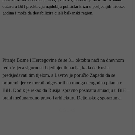
dešava u BiH predstavlja najdublju političku krizu u posljednjih trideset
godina i može da destabilizira cijeli balkanski region.
Pitanje Bosne i Hercegovine će se 31. oktobra naći na dnevnom
redu Vijeća sigurnosti Ujedinjenih nacija, kada će Rusija
predsjedavati tim tijelom, a Lavrov je poručio Zapadu da se
pripremi, jer će morati odgovoriti na mnoga neugodna pitanja o
BiH. Dodik je rekao da Rusija ispravno posmatra situaciju u BiH –
brani međunarodno pravo i arhitekturu Dejtonskog sporazuma.
- OGLAS -