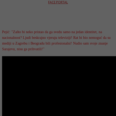
FACE PORTAL
Pejić: "Zašto bi neko pristao da ga svedu samo na jedan identitet, na
nacionalnost? Ljudi beskrajno vjeruju televiziji! Rat bi bio nemoguć da su
mediji u Zagrebu i Beogradu bili profesionalni! Nudio sam svoje znanje
Sarajevu, nisu ga prihvatili!"