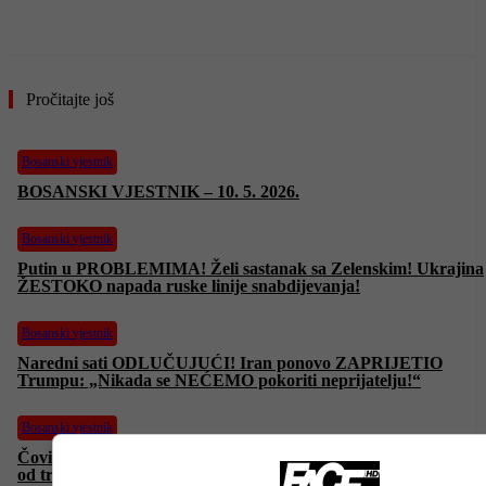
- OGLAS -
Pročitajte još
Bosanski vjestnik
BOSANSKI VJESTNIK – 10. 5. 2026.
Bosanski vjestnik
Putin u PROBLEMIMA! Želi sastanak sa Zelenskim! Ukrajina
ŽESTOKO napada ruske linije snabdijevanja!
Bosanski vjestnik
Naredni sati ODLUČUJUĆI! Iran ponovo ZAPRIJETIO
Trumpu: „Nikada se NEĆEMO pokoriti neprijatelju!“
Bosanski vjestnik
Čović dobio OŠTRU poruku iz Njemačke! Peter Beyer: „Ništa
od trećeg entiteta! On bi oslabio BiH!“