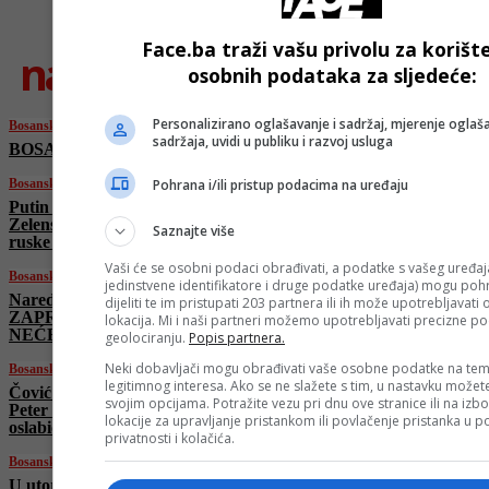
Face.ba traži vašu privolu za korišt
najnovije
osobnih podataka za sljedeće:
Personalizirano oglašavanje i sadržaj, mjerenje oglaša
Bosanski vjestnik
sadržaja, uvidi u publiku i razvoj usluga
BOSANSKI VJESTNIK – 10. 5. 2026.
Bosanski vjestnik
Pohrana i/ili pristup podacima na uređaju
Putin u PROBLEMIMA! Želi sastanak sa
Zelenskim! Ukrajina ŽESTOKO napada
Saznajte više
ruske linije snabdijevanja!
Vaši će se osobni podaci obrađivati, a podatke s vašeg uređaja
Bosanski vjestnik
jedinstvene identifikatore i druge podatke uređaja) mogu pohra
Naredni sati ODLUČUJUĆI! Iran ponovo
dijeliti te im pristupati 203 partnera ili ih može upotrebljavati
ZAPRIJETIO Trumpu: „Nikada se
lokacija. Mi i naši partneri možemo upotrebljavati precizne p
NEĆEMO pokoriti neprijatelju!“
geolociranju.
Popis partnera.
Neki dobavljači mogu obrađivati vaše osobne podatke na tem
Bosanski vjestnik
legitimnog interesa. Ako se ne slažete s tim, u nastavku možete
Čović dobio OŠTRU poruku iz Njemačke!
svojim opcijama. Potražite vezu pri dnu ove stranice ili na izb
Peter Beyer: „Ništa od trećeg entiteta! On bi
lokacije za upravljanje pristankom ili povlačenje pristanka u
oslabio BiH!“
privatnosti i kolačića.
Bosanski vjestnik
U utorak dan D! Schmidt izazvao