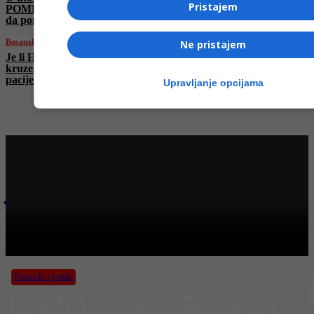
Pristajem
POMETNJU u Rusiji! Dodik traži od Putina
da poništi Schmidtove odluke
Bosanski vjestnik
Ne pristajem
Je li Hantavirus novi COVID – 19? Zaraženi s
kruzera stigli u Španiju! Identifikovan nulti
pacijent!
Upravljanje opcijama
Najnovije na Face TV
Bosanski vjestnik
BOSANSKI VJESTNIK – 10. 5. 2026.
Bosanski vjestnik
Putin u PROBLEMIMA! Želi sastanak sa Zelenskim!
Ukrajina ŽESTOKO napada ruske linije snabdijevanja!