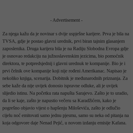
- Advertisement -
Za njega kažu da je novinar s dvije uspješne karijere. Prva je bila na
TVSA, gdje je postao glavni urednik, prvi biran tajnim glasanjem
zaposlenika. Druga karijera bila je na Radiju Slobodna Evropa gdje
je osnovao redakciju na južnoslavenskim jezicima, bio pomoćnik
direktora, te potpredsjednij i glavni urednuk te kompanije. Bio je i
prvi čelnik ove kompanije koji nije rođeni Amerikanac. Napisao je
nekoliko knjiga, scenarija. Dobitnik je međunarodnih priznanja. Za
sebe kaže da nije uvijek donosio ispravne odluke, ali je uvijek
slijedio istinu. Na početku rata napušta Sarajevo. Zašto je to uradio,
da li se kaje, zašto je napustio večeru sa Karadžićem, kako je
pogrešno objavio vijest o hapšenju Miloševića, zašto je odlučio
cijelu noć emitovati samo jednu pjesmu, samo su neka od pitanja na
koja odgovore daje Nenad Pejić, u novom izdanju emisije Kafana.