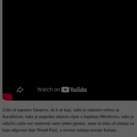
Zašto je napustio Sarajevo, da li se kaje, zašto je napustio večeru sa
Karadžićem, kako je pogrešno objavio vijest o hapšenju Miloševića, zašto je
odlučio cijelu noć emitovati samo jednu pjesmu, samo su neka od pitanja na
koja odgovore daje Nenad Pejić, u novom izdanju emisije Kafana.