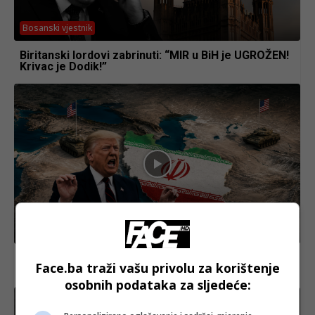
Bosanski vjestnik
Biritanski lordovi zabrinuti: “MIR u BiH je UGROŽEN!
Krivac je Dodik!”
Bosanski vjestnik
Iran NAPAO Ameriku! Trump OŠTRO: “Iran će
Face.ba traži vašu privolu za korištenje
PLATITI cijenu! Nasilnik je MRTAV!”
osobnih podataka za sljedeće: