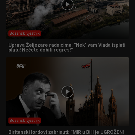
Bosanski vjestnik
Uprava Željezare radnicima: “Nek’ vam Vlada isplati
platu! Nećete dobiti regres!”
Bosanski vjestnik
Biritanski lordovi zabrinuti: “MIR u BiH je UGROŽEN!