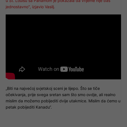
u St. Louisu sa Panamom je pokazala da vrijeme nije baš
jednostavno", izjavio Vasilj.
„Biti na najvećoj svjetskoj sceni je lijepo. Što se tiče
očekivanja, prije svega sretan sam što smo ovdje, ali realno
mislim da možemo pobijediti dvije utakmice. Mislim da ćemo u
petak pobijediti Kanadu“.