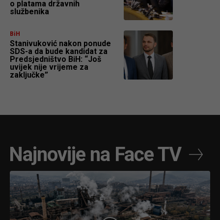
o platama državnih
službenika
BiH
Stanivuković nakon ponude
SDS-a da bude kandidat za
Predsjedništvo BiH: “Još
uvijek nije vrijeme za
zaključke”
Najnovije na Face TV