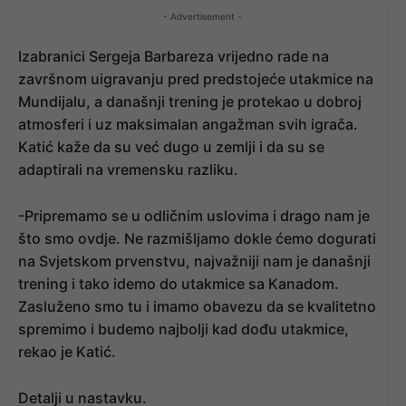
- Advertisement -
Izabranici Sergeja Barbareza vrijedno rade na
završnom uigravanju pred predstojeće utakmice na
Mundijalu, a današnji trening je protekao u dobroj
atmosferi i uz maksimalan angažman svih igrača.
Katić kaže da su već dugo u zemlji i da su se
adaptirali na vremensku razliku.
-Pripremamo se u odličnim uslovima i drago nam je
što smo ovdje. Ne razmišljamo dokle ćemo dogurati
na Svjetskom prvenstvu, najvažniji nam je današnji
trening i tako idemo do utakmice sa Kanadom.
Zasluženo smo tu i imamo obavezu da se kvalitetno
spremimo i budemo najbolji kad dođu utakmice,
rekao je Katić.
Detalji u nastavku.