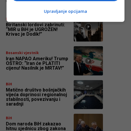
Nećete dobiti regres!”
Upravljanje opcijama
Bosanski vjestnik
Biritanski lordovi zabrinuti:
“MIR u BiH je UGROŽEN!
Krivac je Dodik!”
Bosanski vjestnik
Iran NAPAO Ameriku! Trump
OŠTRO: “Iran će PLATITI
cijenu! Nasilnik je MRTAV!”
BiH
Matično društvo bošnjačkih
vijeća doprinosi regionalnoj
stabilnosti, povezivanju i
saradnji
BiH
Dom naroda BiH zakazao
hitnu sjednicu zbog zakona