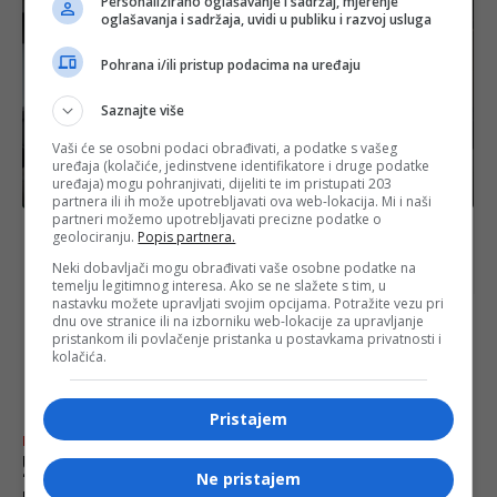
Personalizirano oglašavanje i sadržaj, mjerenje
oglašavanja i sadržaja, uvidi u publiku i razvoj usluga
Pohrana i/ili pristup podacima na uređaju
Saznajte više
Vaši će se osobni podaci obrađivati, a podatke s vašeg
uređaja (kolačiće, jedinstvene identifikatore i druge podatke
uređaja) mogu pohranjivati, dijeliti te im pristupati 203
BiH
partnera ili ih može upotrebljavati ova web-lokacija. Mi i naši
partneri možemo upotrebljavati precizne podatke o
Matično društvo bošnjačkih vijeća doprinosi
geolociranju.
Popis partnera.
regionalnoj stabilnosti, povezivanju i saradnji
Neki dobavljači mogu obrađivati vaše osobne podatke na
temelju legitimnog interesa. Ako se ne slažete s tim, u
nastavku možete upravljati svojim opcijama. Potražite vezu pri
dnu ove stranice ili na izborniku web-lokacije za upravljanje
pristankom ili povlačenje pristanka u postavkama privatnosti i
najnovije
FACE.BA
kolačića.
Pristajem
Bosanski vjestnik
Uprava Željezare radnicima:
Ne pristajem
“Nek’ vam Vlada isplati platu!