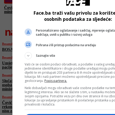
Bosanski vjestnik
Čović razvalio plan Trojke: Nema rekonstrukcije Vijeća
ministara! Vuković: Srbi nisu zastupljeni!
Face.ba traži vašu privolu za korišt
osobnih podataka za sljedeće:
najnovije
Personalizirano oglašavanje i sadržaj, mjerenje oglaša
sadržaja, uvidi u publiku i razvoj usluga
Bosanski vjestnik
Pohrana i/ili pristup podacima na uređaju
BOSANSKI VJESTNIK – 20. 6. 2025.
Saznajte više
Bosanski vjestnik
Umjetna inteligencija u medicini: Sigurnost
Vaši će se osobni podaci obrađivati, a podatke s vašeg uređaja
pacijenata i etički principi na prvom mjestu!
jedinstvene identifikatore i druge podatke uređaja) mogu pohra
dijeliti te im pristupati 203 partnera ili ih može upotrebljavati
Bosanski vjestnik
lokacija. Mi i naši partneri možemo upotrebljavati precizne p
Slučaj Viaduct: SIPA saslušala više od pet
geolociranju.
Popis partnera.
osoba, navodno saslušani i pojedinci iz Vijeća
Neki dobavljači mogu obrađivati vaše osobne podatke na tem
ministara?
legitimnog interesa. Ako se ne slažete s tim, u nastavku možete
svojim opcijama. Potražite vezu pri dnu ove stranice ili na izb
Bosanski vjestnik
lokacije za upravljanje pristankom ili povlačenje pristanka u
Čović razvalio plan Trojke: Nema
privatnosti i kolačića.
rekonstrukcije Vijeća ministara! Vuković: Srbi
nisu zastupljeni!