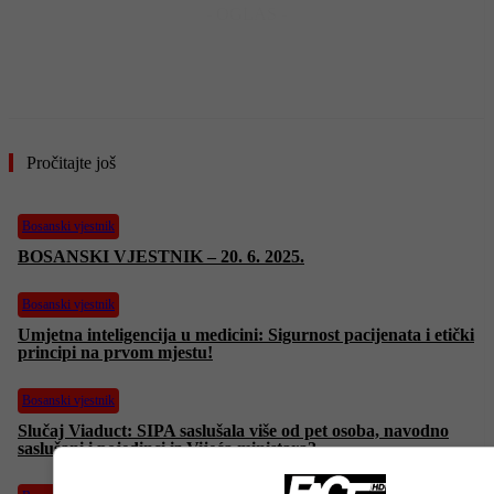
- OGLAS -
Pročitajte još
Bosanski vjestnik
BOSANSKI VJESTNIK – 20. 6. 2025.
Bosanski vjestnik
Umjetna inteligencija u medicini: Sigurnost pacijenata i etički
principi na prvom mjestu!
Bosanski vjestnik
Slučaj Viaduct: SIPA saslušala više od pet osoba, navodno
saslušani i pojedinci iz Vijeća ministara?