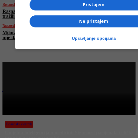
Pristajem
Bosanski vjestnik
Raspada li se SDS? Bivši predsjednici SDS-a
tražili smjenu Miličevića, stranka ga podržala
Ne pristajem
Bosanski vjestnik
Milorad Dodik: RS ima alternativu! Moskva
nije daleko! Da nas nisu okupirali…
Upravljanje opcijama
Najnovije na Face TV
Bosanski vjestnik
BOSANSKI VJESTNIK – 20. 6. 2025.
Bosanski vjestnik
Umjetna inteligencija u medicini: Sigurnost pacijenata i etički
principi na prvom mjestu!