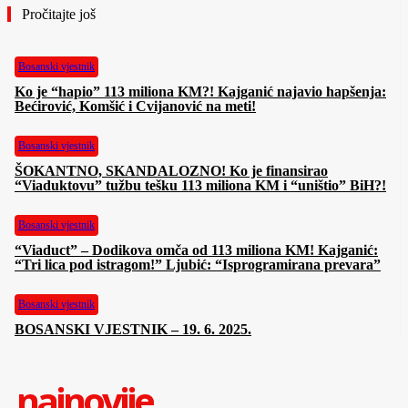
Pročitajte još
Bosanski vjestnik
Ko je “hapio” 113 miliona KM?! Kajganić najavio hapšenja:
Bećirović, Komšić i Cvijanović na meti!
Bosanski vjestnik
ŠOKANTNO, SKANDALOZNO! Ko je finansirao
“Viaduktovu” tužbu tešku 113 miliona KM i “uništio” BiH?!
Bosanski vjestnik
“Viaduct” – Dodikova omča od 113 miliona KM! Kajganić:
“Tri lica pod istragom!” Ljubić: “Isprogramirana prevara”
Bosanski vjestnik
BOSANSKI VJESTNIK – 19. 6. 2025.
najnovije