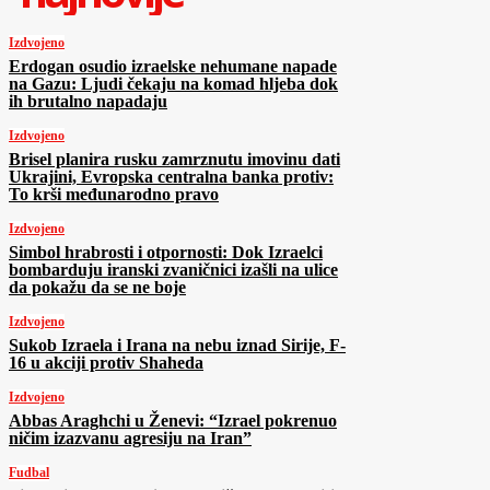
Izdvojeno
Erdogan osudio izraelske nehumane napade
na Gazu: Ljudi čekaju na komad hljeba dok
ih brutalno napadaju
Izdvojeno
Brisel planira rusku zamrznutu imovinu dati
Ukrajini, Evropska centralna banka protiv:
To krši međunarodno pravo
Izdvojeno
Simbol hrabrosti i otpornosti: Dok Izraelci
bombarduju iranski zvaničnici izašli na ulice
da pokažu da se ne boje
Izdvojeno
Sukob Izraela i Irana na nebu iznad Sirije, F-
16 u akciji protiv Shaheda
Izdvojeno
Abbas Araghchi u Ženevi: “Izrael pokrenuo
ničim izazvanu agresiju na Iran”
Fudbal