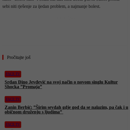
sebi niti rješenje za ijedan problem, a najmanje bolest.
- OGLAS -
Pročitajte još
FACE TV
Srđan Đino Jevđević na svoj način o novom singlu Kultur
Shocka ”Promaja”
FACE TV
Zanin Berbić: ”Širim sevdah gdje god da se nalazim, pa čak i u
običnom druženju s ljudima”
FACE TV