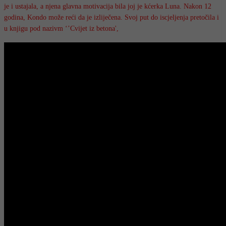
je i ustajala, a njena glavna motivacija bila joj je kćerka Luna. Nakon 12
godina, Kondo može reći da je izliječena. Svoj put do iscjeljenja pretočila i
u knjigu pod nazivm ‘’Cvijet iz betona',