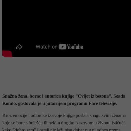
Snažna žena, borac i autorica knjige ”Cvijet iz betona”, Seada
Kondo, gostovala je u jutarnjem programu Face televizije.
Kroz emocije i odlomke iz svoje knjige poslala snagu svim ženama
koje se bore s bolešću ili nekim drugim izazovom u životu, ističući
kako ”dobro sam” i ostali niz laži nisu dobar put ni odnos prema