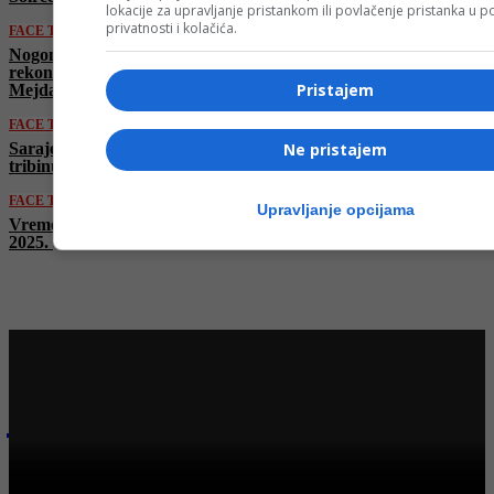
lokacije za upravljanje pristankom ili povlačenje pristanka u
privatnosti i kolačića.
FACE TV
Nogometni klub Vareš u nove pobjede ide sa
rekonstruisanog gradskog stadiona u Vareš
Pristajem
Mejdanu
FACE TV
Sarajevski stadion Grbavica dobija Južnu
Ne pristajem
tribinu
FACE TV
Upravljanje opcijama
Vremenska prognoza by Haris Babić za 20. 7.
2025.
Najnovije na Face TV
FACE TV