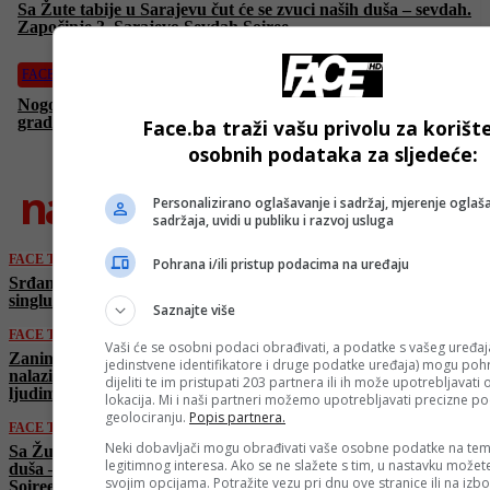
Sa Žute tabije u Sarajevu čut će se zvuci naših duša – sevdah.
Započinje 3. Sarajevo Sevdah Soiree
FACE TV
Nogometni klub Vareš u nove pobjede ide sa rekonstruisanog
gradskog stadiona u Vareš Mejdanu
Face.ba traži vašu privolu za korišt
osobnih podataka za sljedeće:
najnovije
Personalizirano oglašavanje i sadržaj, mjerenje oglaša
sadržaja, uvidi u publiku i razvoj usluga
FACE TV
Pohrana i/ili pristup podacima na uređaju
Srđan Đino Jevđević na svoj način o novom
singlu Kultur Shocka ”Promaja”
Saznajte više
FACE TV
Vaši će se osobni podaci obrađivati, a podatke s vašeg uređaja
Zanin Berbić: ”Širim sevdah gdje god da se
jedinstvene identifikatore i druge podatke uređaja) mogu pohra
nalazim, pa čak i u običnom druženju s
dijeliti te im pristupati 203 partnera ili ih može upotrebljavati
ljudima”
lokacija. Mi i naši partneri možemo upotrebljavati precizne p
geolociranju.
Popis partnera.
FACE TV
Neki dobavljači mogu obrađivati vaše osobne podatke na tem
Sa Žute tabije u Sarajevu čut će se zvuci naših
legitimnog interesa. Ako se ne slažete s tim, u nastavku možete
duša – sevdah. Započinje 3. Sarajevo Sevdah
svojim opcijama. Potražite vezu pri dnu ove stranice ili na izb
Soiree