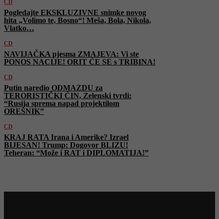
CD
Pogledajte EKSKLUZIVNE snimke novog
hita „Volimo te, Bosno“! Meša, Bola, Nikola,
Vlatko…
CD
NAVIJAČKA pjesma ZMAJEVA: Vi ste
PONOS NACIJE! ORIT ĆE SE s TRIBINA!
CD
Putin naredio ODMAZDU za
TERORISTIČKI ČIN, Zelenski tvrdi:
“Rusija sprema napad projektilom
OREŠNIK”
CD
KRAJ RATA Irana i Amerike? Izrael
BIJESAN! Trump: Dogovor BLIZU!
Teheran: “Može i RAT i DIPLOMATIJA!”