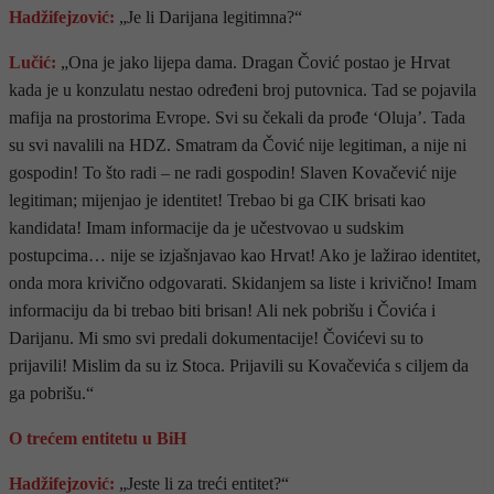
Hadžifejzović:
„Je li Darijana legitimna?“
Lučić:
„Ona je jako lijepa dama. Dragan Čović postao je Hrvat
kada je u konzulatu nestao određeni broj putovnica. Tad se pojavila
mafija na prostorima Evrope. Svi su čekali da prođe ‘Oluja’. Tada
su svi navalili na HDZ. Smatram da Čović nije legitiman, a nije ni
gospodin! To što radi – ne radi gospodin! Slaven Kovačević nije
legitiman; mijenjao je identitet! Trebao bi ga CIK brisati kao
kandidata! Imam informacije da je učestvovao u sudskim
postupcima… nije se izjašnjavao kao Hrvat! Ako je lažirao identitet,
onda mora krivično odgovarati. Skidanjem sa liste i krivično! Imam
informaciju da bi trebao biti brisan! Ali nek pobrišu i Čovića i
Darijanu. Mi smo svi predali dokumentacije! Čovićevi su to
prijavili! Mislim da su iz Stoca. Prijavili su Kovačevića s ciljem da
ga pobrišu.“
O trećem entitetu u BiH
Hadžifejzović:
„Jeste li za treći entitet?“