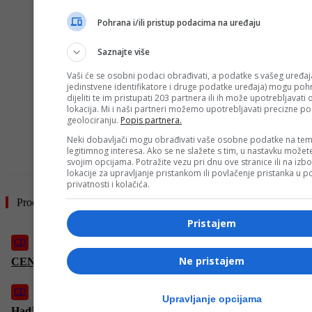
Pohrana i/ili pristup podacima na uređaju
Saznajte više
Vaši će se osobni podaci obrađivati, a podatke s vašeg uređaja
jedinstvene identifikatore i druge podatke uređaja) mogu pohra
dijeliti te im pristupati 203 partnera ili ih može upotrebljavati
lokacija. Mi i naši partneri možemo upotrebljavati precizne p
geolociranju.
Popis partnera.
Neki dobavljači mogu obrađivati vaše osobne podatke na tem
- OGLAS -
legitimnog interesa. Ako se ne slažete s tim, u nastavku možete
svojim opcijama. Potražite vezu pri dnu ove stranice ili na izb
lokacije za upravljanje pristankom ili povlačenje pristanka u
privatnosti i kolačića.
Pročitajte još
Pristajem
CD
Ne pristajem
CENTRALNI DNEVNIK – 23. 5. 2026.
CD
Upravljanje opcijama
Hadžifejzović: “Ostat ćete ZAPANJENI šta mogu djeca s