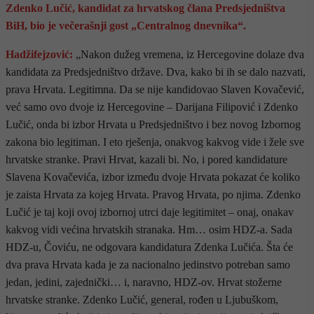
Zdenko Lučić, kandidat za hrvatskog člana Predsjedništva
BiH, bio je večerašnji gost „Centralnog dnevnika“.
Hadžifejzović:
„Nakon dužeg vremena, iz Hercegovine dolaze dva
kandidata za Predsjedništvo države. Dva, kako bi ih se dalo nazvati,
prava Hrvata. Legitimna. Da se nije kandidovao Slaven Kovačević,
već samo ovo dvoje iz Hercegovine – Darijana Filipović i Zdenko
Lučić, onda bi izbor Hrvata u Predsjedništvo i bez novog Izbornog
zakona bio legitiman. I eto rješenja, onakvog kakvog vide i žele sve
hrvatske stranke. Pravi Hrvat, kazali bi. No, i pored kandidature
Slavena Kovačevića, izbor između dvoje Hrvata pokazat će koliko
je zaista Hrvata za kojeg Hrvata. Pravog Hrvata, po njima. Zdenko
Lučić je taj koji ovoj izbornoj utrci daje legitimitet – onaj, onakav
kakvog vidi većina hrvatskih stranaka. Hm… osim HDZ-a. Sada
HDZ-u, Čoviću, ne odgovara kandidatura Zdenka Lučića. Šta će
dva prava Hrvata kada je za nacionalno jedinstvo potreban samo
jedan, jedini, zajednički… i, naravno, HDZ-ov. Hrvat stožerne
hrvatske stranke. Zdenko Lučić, general, rođen u Ljubuškom,