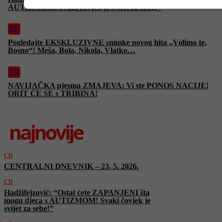
AUTIZMOM! Svaki čovjek je svijet za sebe!”
CD
Pogledajte EKSKLUZIVNE snimke novog hita „Volimo te,
Bosno“! Meša, Bola, Nikola, Vlatko…
CD
NAVIJAČKA pjesma ZMAJEVA: Vi ste PONOS NACIJE!
ORIT ĆE SE s TRIBINA!
najnovije
CD
CENTRALNI DNEVNIK – 23. 5. 2026.
CD
Hadžifejzović: “Ostat ćete ZAPANJENI šta
mogu djeca s AUTIZMOM! Svaki čovjek je
svijet za sebe!”