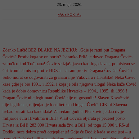
23. maja 2026.
FACE PORTAL
Zdenko Lučić BEZ DLAKE NA JEZIKU: „Gdje je ratni put Dragana
Čovića? Protiv koga se on borio? Jadranko Prlić je doveo Dragana Čovića
za ručicu kod Tuđmana! Čović se izjašnjavao kao Jugoslaven, potpisivao se
ćirilicom! Ja nisam protiv HDZ-a. Ja sam protiv Dragana Čovića! Čović i
Soko morat će odgovarati za granatiranje Vukovara i Hrvatske! Neka Čović
kaže gdje je bio 1991. i 1992. i koja je bila njegova uloga! Neka kaže Čović
kada je dobio domovnicu Republike Hrvatske – 1994., 1995. ili 1996.!
Dragan Čović nije legitiman! Čović nije ni gospodin! Slaven Kovačević
nije legitiman; mijenjao je identitet kao Dragan Čović! CIK bi Slavena
trebao brisati kao kandidata! Za sedam godina Plenković je dao dvije
milijarde eura Hrvatima u BiH! Vlast Čovića otjerala je pedeset posto
Hrvata iz BiH! 283.000 Hrvata sada živi u BiH, od toga 15.000 u RS-u!
Dodiku neće dobro proći otcjepljenje! Gdje će Dodik kada se otcijepi – u
svemir? Doći će Italijan za visokog predstavnika! Ja sam odlučio pobijediti