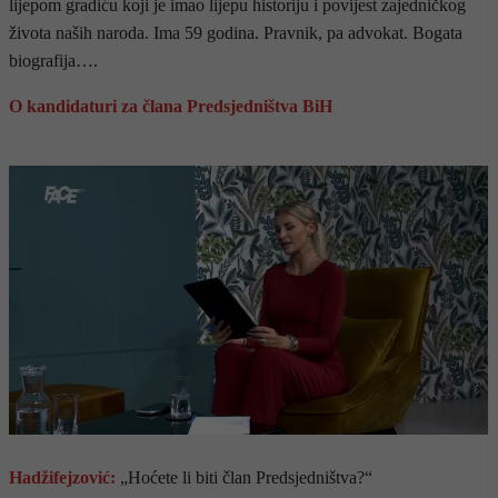
lijepom gradiću koji je imao lijepu historiju i povijest zajedničkog
života naših naroda. Ima 59 godina. Pravnik, pa advokat. Bogata
biografija….
O kandidaturi za člana Predsjedništva BiH
- OGLAS -
Hadžifejzović:
„Hoćete li biti član Predsjedništva?“