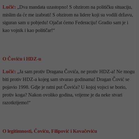
Lučić:
„Dva mandata uzastopno! S obzirom na političku situaciju,
mislim da će me izabrati! S obzirom na lidere koji su vodili državu,
siguran sam u pobjedu! Ojačat ćemo Federaciju! Gradio sam je i
kao vojnik i kao političar!“
- OGLAS -
O Čoviću i HDZ-u
Lučić:
„Ja sam protiv Dragana Čovića, ne protiv HDZ-a! Ne mogu
biti protiv HDZ-a kojeg sam stvarao godinama! Dragan Čović se
pojavio 1998. Gdje je ratni put Čovića? U kojoj vojsci se borio,
protiv koga? Nakon ovoliko godina, vrijeme je da neke stvari
razotkrijemo!“
- OGLAS -
O legitimnosti, Čoviću, Filipović i Kovačeviću