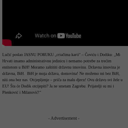
Lučić poslao JASNU PORUKU „crtačima karti“ – Čoviću i Dodiku: „Mi
Hrvati imamo administrativnu jedinicu i nemamo potrebe za trećim
entitetom u BiH! Moramo zaštititi državnu imovinu. Državna imovina je
državna, BiH. BiH je moja država, domovina! Ne možemo mi bez BiH,
niti ona bez nas. Otcjepljenje – priča za malu djecu! Ovu državu svi žele u
EU! Šta će Dodik otcijepiti? Ja ne smetam Zagrebu. Prijatelji su mi i
Plenković i Milanović!“
- Advertisement -