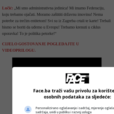
Lučić:
„Mi smo administrativna jedinica! Mi imamo Federaciju,
koju trebamo ojačati. Moramo zaštititi državnu imovinu! Nema
potrebe za trećim entitetom! Svi su iz Zagreba crtali te karte! Trebali
bismo se boriti da uđemo u Evropu! Trebamo krenuti u ciklus
oporavka! To je politika petorke!“
CIJELO GOSTOVANJE POGLEDAJTE U
VIDEOPRILOGU.
Face.ba traži vašu privolu za korišt
osobnih podataka za sljedeće:
Personalizirano oglašavanje i sadržaj, mjerenje oglaša
sadržaja, uvidi u publiku i razvoj usluga