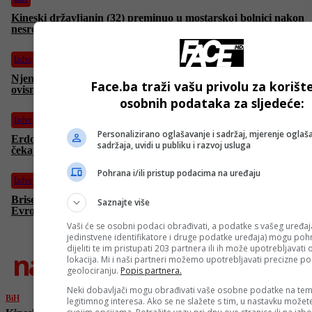
Kineski državljanin (32) preminuo u mostarskoj bolnici nakon
nesreće na gradilištu kod Stoca
Izdvojeno
Njemačka povećava uvoz kazahstanske nafte da bi smanjila
Face.ba traži vašu privolu za korišt
ovisnost o Rusiji
osobnih podataka za sljedeće:
Izdvojeno
Personalizirano oglašavanje i sadržaj, mjerenje oglaša
Erdogan osudio izraelske nehumane napade na Gazu: Ljudi
sadržaja, uvidi u publiku i razvoj usluga
čekaju na komad hljeba dok ih brutalno napadaju
Pohrana i/ili pristup podacima na uređaju
Izdvojeno
Brisel planira rusku zamrznutu imovinu dati Ukrajini,
Saznajte više
Evropska centralna banka protiv: To krši međunarodno pravo
Vaši će se osobni podaci obrađivati, a podatke s vašeg uređaja
jedinstvene identifikatore i druge podatke uređaja) mogu pohra
dijeliti te im pristupati 203 partnera ili ih može upotrebljavati
najnovije
lokacija. Mi i naši partneri možemo upotrebljavati precizne p
geolociranju.
Popis partnera.
Neki dobavljači mogu obrađivati vaše osobne podatke na tem
BiH
legitimnog interesa. Ako se ne slažete s tim, u nastavku možete