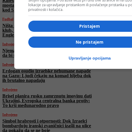
svojim opcijama. Potražite vezu pri dnu ove stranice ili na izb
Kineski državljanin (32) preminuo u
lokacije za upravljanje pristankom ili povlačenje pristanka u
mostarskoj bolnici nakon nesreće na gradilištu
privatnosti i kolačića.
kod Stoca
Fudbal
Ništa od Sarajeva: Asmir Begović ima novi
Pristajem
klub, branit će za nekadašnjeg prvaka
Engleske
Ne pristajem
Izdvojeno
Njemačka povećava uvoz kazahstanske nafte
da bi smanjila ovisnost o Rusiji
Upravljanje opcijama
Izdvojeno
Erdogan osudio izraelske nehumane napade
na Gazu: Ljudi čekaju na komad hljeba dok
ih brutalno napadaju
Izdvojeno
Brisel planira rusku zamrznutu imovinu dati
Ukrajini, Evropska centralna banka protiv:
To krši međunarodno pravo
Izdvojeno
Simbol hrabrosti i otpornosti: Dok Izraelci
bombarduju iranski zvaničnici izašli na ulice
da pokažu da se ne boje