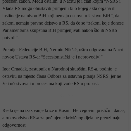
poseban zakon. Među ostalim, u Nacrtu je i član kojim “NSRS i
Vlada RS mogu obustaviti primjenu bilo kojeg akta organa ili
institucije na nivou BiH koji nemaju osnovu u Ustavu BiH”, da
zakoni nemaju pravno dejstvo u RS, da će se “zakoni koje donese
Parlamentarna skupština BiH primjenjivati nakon što ih NSRS
potvrdi”.
Premijer Federacije BiH, Nermin Nikšić, oštro odgovara na Nacrt
novog Ustava RS-a: “Secesionistički je i neprovodiv!”
Igor Crnadak, zastupnik u Narodnoj skupštini RS-a, podnio je
ostavku na mjesto člana Odbora za ustavna pitanja NSRS, jer ne
želi učestvovati u procesima koji vode RS u propast.
- OGLAS -
Reakcije na izazivanje krize u Bosni i Hercegovini pristižu i danas,
a rukovodstvo RS-a za počinjenje krivičnog djela ne preuzimaju
odgovornost.