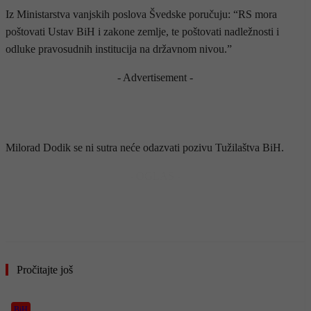
Iz Ministarstva vanjskih poslova Švedske poručuju: “RS mora
poštovati Ustav BiH i zakone zemlje, te poštovati nadležnosti i
odluke pravosudnih institucija na državnom nivou.”
- Advertisement -
Milorad Dodik se ni sutra neće odazvati pozivu Tužilaštva BiH.
- OGLAS -
Pročitajte još
BiH