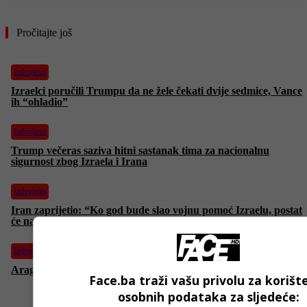
Pročitajte još
Izdvojeno
Izraelci poručili Trumpu da ne žele čekati dvije sedmice, Vance
ih “ohladio”
Izdvojeno
Trump večeras saziva hitni sastanak tima za nacionalnu
sigurnost zbog Izraela i Irana
Izdvojeno
Iran zaprijetio: “Ko god bude slao vojnu pomoć Izraelu, postat
će naša legalna meta”
Izdvojeno
Araghchi: “Uključivanje SAD u sukob bilo bi izuzetno opasno”
Face.ba traži vašu privolu za korišt
osobnih podataka za sljedeće: