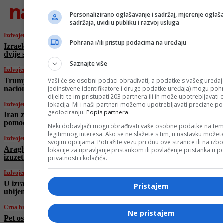
najnovije
Personalizirano oglašavanje i sadržaj, mjerenje oglaša
sadržaja, uvidi u publiku i razvoj usluga
Izdvojeno
Pohrana i/ili pristup podacima na uređaju
Izraelci poručili Trumpu da ne žele čekati
dvije sedmice, Vance ih “ohladio”
Saznajte više
Izdvojeno
Vaši će se osobni podaci obrađivati, a podatke s vašeg uređaja
Trump večeras saziva hitni sastanak tima za
jedinstvene identifikatore i druge podatke uređaja) mogu pohra
nacionalnu sigurnost zbog Izraela i Irana
dijeliti te im pristupati 203 partnera ili ih može upotrebljavati
lokacija. Mi i naši partneri možemo upotrebljavati precizne p
Izdvojeno
geolociranju.
Popis partnera.
Iran zaprijetio: “Ko god bude slao vojnu
pomoć Izraelu, postat će naša legalna meta”
Neki dobavljači mogu obrađivati vaše osobne podatke na tem
legitimnog interesa. Ako se ne slažete s tim, u nastavku možete
Izdvojeno
svojim opcijama. Potražite vezu pri dnu ove stranice ili na izb
Araghchi: “Uključivanje SAD u sukob bilo bi
lokacije za upravljanje pristankom ili povlačenje pristanka u
izuzetno opasno”
privatnosti i kolačića.
Izdvojeno
U izraelskom napadu na zapadu Irana danas
Pristajem
ubijena petorica vojnika, devetorica ranjena
Crna hronika
Ne pristajem
Pet osoba povrijeđeno u sudaru kod Kalesije