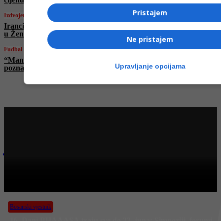
Pristajem
Izdvojeno
Iranci poslali poruku uoči ključnih razgovora
u Ženevi: “Spremni smo…”
Ne pristajem
Fudbal
“Manchester City” kažnjen s milion funti,
Upravljanje opcijama
poznat i razlog
Najnovije na Face TV
Bosanski vjestnik
BOSANSKI VJESTNIK – 19. 6. 2025.
Bosanski vjestnik
16. Dani BHAAASA traju sve do 22. juna: Simpoziji, forumi