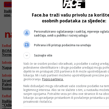
Fudbal
Italijanska legenda o Džekinom transferu: “Odličan potez! Mi
Face.ba traži vašu privolu za korišt
smo ga htjeli po svaku cijenu!”
osobnih podataka za sljedeće:
najnovije
Personalizirano oglašavanje i sadržaj, mjerenje oglaša
sadržaja, uvidi u publiku i razvoj usluga
Pohrana i/ili pristup podacima na uređaju
Fudbal
BOMBA u Bordo klubu: Na Koševo stiže
Nermin Mujkić
Saznajte više
Izdvojeno
Vaši će se osobni podaci obrađivati, a podatke s vašeg uređaja
jedinstvene identifikatore i druge podatke uređaja) mogu pohra
Napadnuta bolnica u Teheranu
dijeliti te im pristupati 203 partnera ili ih može upotrebljavati
lokacija. Mi i naši partneri možemo upotrebljavati precizne p
Izdvojeno
geolociranju.
Popis partnera.
Izrael bez ikakve milosti! I danas ubijeni
Palestinci koji su čekali u redu za
Neki dobavljači mogu obrađivati vaše osobne podatke na tem
humanitarnu pomoć
legitimnog interesa. Ako se ne slažete s tim, u nastavku možete
svojim opcijama. Potražite vezu pri dnu ove stranice ili na izb
Fudbal
lokacije za upravljanje pristankom ili povlačenje pristanka u
Italijanska legenda o Džekinom transferu:
privatnosti i kolačića.
“Odličan potez! Mi smo ga htjeli po svaku
cijenu!”