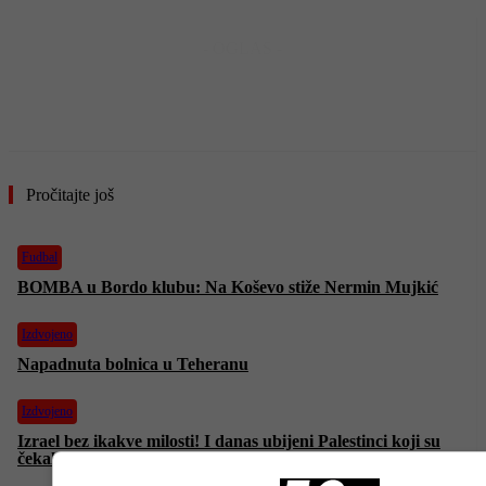
- OGLAS -
Pročitajte još
Fudbal
BOMBA u Bordo klubu: Na Koševo stiže Nermin Mujkić
Izdvojeno
Napadnuta bolnica u Teheranu
Izdvojeno
Izrael bez ikakve milosti! I danas ubijeni Palestinci koji su
čekali u redu za humanitarnu pomoć