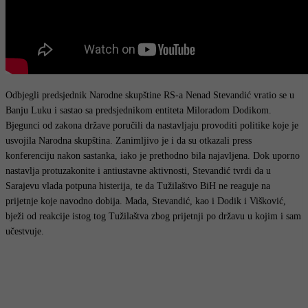
Odbjegli predsjednik Narodne skupštine RS-a Nenad Stevandić vratio se u
Banju Luku i sastao sa predsjednikom entiteta Miloradom Dodikom.
Bjegunci od zakona države poručili da nastavljaju provoditi politike koje je
usvojila Narodna skupština. Zanimljivo je i da su otkazali press
konferenciju nakon sastanka, iako je prethodno bila najavljena. Dok uporno
nastavlja protuzakonite i antiustavne aktivnosti, Stevandić tvrdi da u
Sarajevu vlada potpuna histerija, te da Tužilaštvo BiH ne reaguje na
prijetnje koje navodno dobija. Mada, Stevandić, kao i Dodik i Višković,
bježi od reakcije istog tog Tužilaštva zbog prijetnji po državu u kojim i sam
učestvuje.