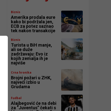
Biznis
Amerika prodala eure
kako bi podržala jen,
ECB za potez saznao
tek nakon transakcije
Biznis
Turista u BiH manje,
ali se duže
zadržavaju: Evo iz
kojih zemalja ih je
najviše
Crna hronika
Brojni požari u ZHK,
najveći izbio u
Grudama
Fudbal
Alajbegović će na debi
za “Juventus” čekati s