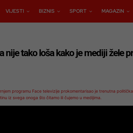
VIJESTI
BIZNIS
SPORT
MAGAZIN
 nije tako loša kako je mediji žele pr
utarnjem programu Face televizije prokomentarisao je trenutna politička
istinu iz svega onoga što čitamo ili čujemo u medijima.