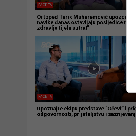
FACE TV
Ortoped Tarik Muharemović upozorio: 
navike danas ostavljaju posljedice na
zdravlje tijela sutra!”
FACE TV
Upoznajte ekipu predstave “Očevi” i pri
odgovornosti, prijateljstvu i sazrijevanj