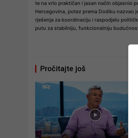
te na vrlo praktičan i jasan način objasnio poz
Hercegovina, potez prema Dodiku nazvao je
rješenja za koordinaciju i raspodjelu polit
putu za stabilniju, funkcionalniju budućno
Pročitajte još