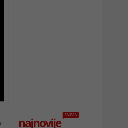
FACE.BA
najnovije
u