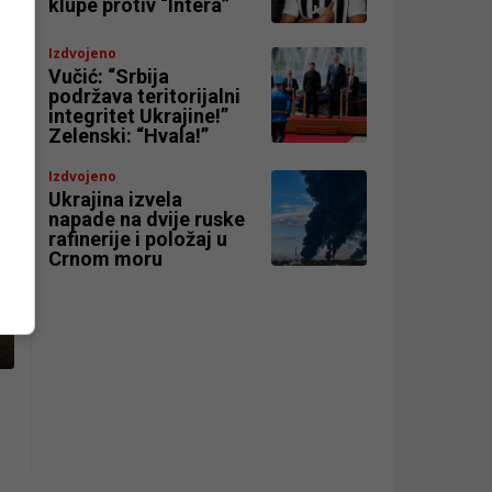
klupe protiv “Intera”
Izdvojeno
Vučić: “Srbija
podržava teritorijalni
integritet Ukrajine!”
Zelenski: “Hvala!”
Izdvojeno
Ukrajina izvela
napade na dvije ruske
rafinerije i položaj u
Crnom moru