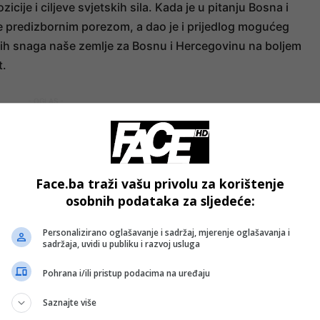
icije i ciljeve svjetskih sila. Kada je u pitanju Bosna i
 predizbornim porezom, a dao je i prijedlog mogućeg
ičkih snaga naše zemlje za Bosnu i Hercegovinu na boljem
st.
- OGLAS -
Face.ba traži vašu privolu za korištenje
osobnih podataka za sljedeće:
Personalizirano oglašavanje i sadržaj, mjerenje oglašavanja i
sadržaja, uvidi u publiku i razvoj usluga
Pohrana i/ili pristup podacima na uređaju
Saznajte više