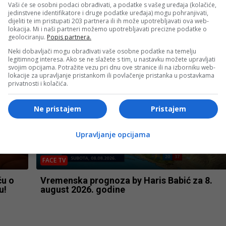
Vaši će se osobni podaci obrađivati, a podatke s vašeg uređaja (kolačiće,
FACE TV
jedinstvene identifikatore i druge podatke uređaja) mogu pohranjivati,
dijeliti te im pristupati 203 partnera ili ih može upotrebljavati ova web-
“Loše
Sejfo Šehović: “2026. godina donijela mi je
lokacija. Mi i naši partneri možemo upotrebljavati precizne podatke o
najveće sportske uspjehe u karijeri!”
geolociranju.
Popis partnera.
Neki dobavljači mogu obrađivati vaše osobne podatke na temelju
legitimnog interesa. Ako se ne slažete s tim, u nastavku možete upravljati
svojim opcijama. Potražite vezu pri dnu ove stranice ili na izborniku web-
lokacije za upravljanje pristankom ili povlačenje pristanka u postavkama
privatnosti i kolačića.
Ne pristajem
Pristajem
Upravljanje opcijama
FACE TV
ču o
Vremenska prognoza by Haris Babić za 8.
u!
august 2026. godine