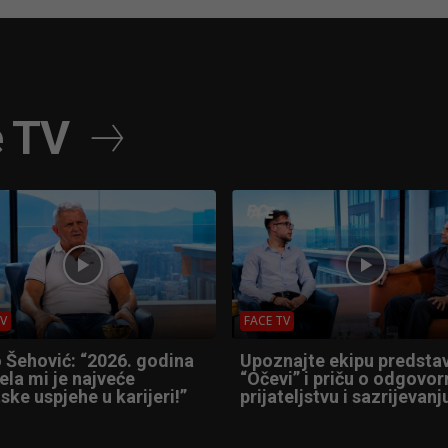
e TV
TV
FACE TV
 Šehović: “2026. godina
Upoznajte ekipu predsta
ela mi je najveće
“Očevi” i priču o odgovor
ske uspjehe u karijeri!”
prijateljstvu i sazrijevanj