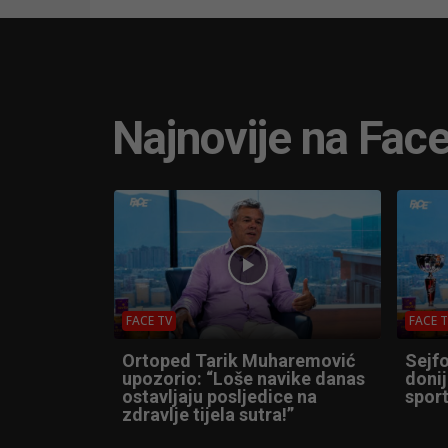
Najnovije na Fac
FACE TV
FACE 
Ortoped Tarik Muharemović
Sejfo
upozorio: “Loše navike danas
donij
ostavljaju posljedice na
sport
zdravlje tijela sutra!”