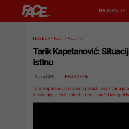
NAJNOVIJE
NASLOVNICA
FACE TV
Tarik Kapetanović: Situacija
istinu
FACE PORTAL
13. jula 2025.
Tarik Kapetanović novinar i politički analitičar u j
dešavanja, ističući kako bi trebali naučiti izvagati 