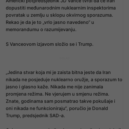
Američki potpredsjednik JD Vance tvrdi da će Iran
dopustiti međunarodnim nuklearnim inspektorima
povratak u zemlju u sklopu okvirnog sporazuma.
Rekao je da je to „vrlo jasno navedeno“ u
memorandumu o razumijevanju.
S Vanceovom izjavom složio se i Trump.
- OGLAS -
„Jedina stvar koja mi je zaista bitna jeste da Iran
nikada ne posjeduje nuklearno oružje, a sporazum to
jasno i glasno kaže. Nikada me nije zanimala
promjena režima. Ne vjerujem u smjenu režima.
Znate, godinama sam posmatrao takve pokušaje i
oni nikada ne funkcioniraju“, poručio je Donald
Trump, predsjednik SAD-a.