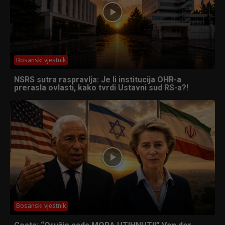
Bosanski vjestnik
NSRS sutra raspravlja: Je li institucija OHR-a
prerasla ovlasti, kako tvrdi Ustavni sud RS-a?!
Bosanski vjestnik