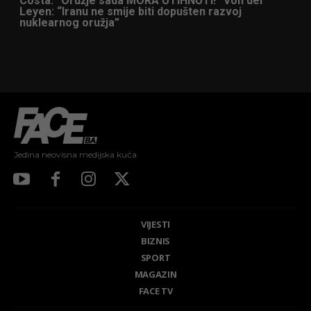
Costa: “Oružje sada MORA UTIHNUTI!” Von der
Leyen: “Iranu ne smije biti dopušten razvoj
nuklearnog oružja”
Jedina neovisna medijska kuća
VIJESTI
BIZNIS
SPORT
MAGAZIN
FACE TV