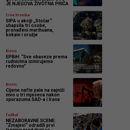
JE NJEGOVA ŽIVOTNA PRIČA
Crna hronika
SIPA u akciji „Stočar“
uhapsila tri osobe,
pronađeni marihuana,
kokain i oružje
Biznis
EPBiH: “Sve obaveze prema
rudnicima izmirujemo
redovno”
Biznis
Cijene nafte pale na najniži
nivo u tri mjeseca nakon
sporazuma SAD-a i Irana
Fudbal
NEZABORAVNE SCENE:
“Zmajevi“ odradili prvi
trening pred duel sa