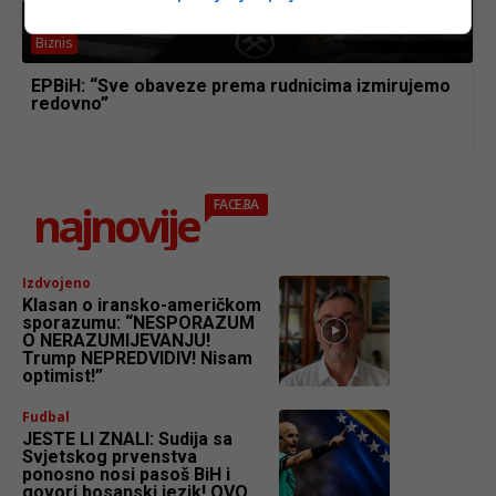
Biznis
EPBiH: “Sve obaveze prema rudnicima izmirujemo
redovno”
najnovije
FACE.BA
Izdvojeno
Klasan o iransko-američkom
sporazumu: “NESPORAZUM
O NERAZUMIJEVANJU!
Trump NEPREDVIDIV! Nisam
optimist!”
Fudbal
JESTE LI ZNALI: Sudija sa
Svjetskog prvenstva
ponosno nosi pasoš BiH i
govori bosanski jezik! OVO