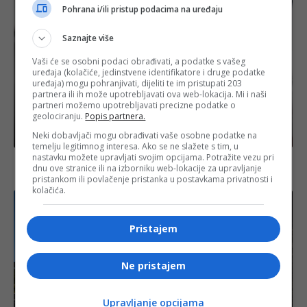
Pohrana i/ili pristup podacima na uređaju
Saznajte više
Vaši će se osobni podaci obrađivati, a podatke s vašeg
uređaja (kolačiće, jedinstvene identifikatore i druge podatke
uređaja) mogu pohranjivati, dijeliti te im pristupati 203
partnera ili ih može upotrebljavati ova web-lokacija. Mi i naši
partneri možemo upotrebljavati precizne podatke o
geolociranju.
Popis partnera.
Neki dobavljači mogu obrađivati vaše osobne podatke na
Crna hronika
temelju legitimnog interesa. Ako se ne slažete s tim, u
nastavku možete upravljati svojim opcijama. Potražite vezu pri
SIPA u akciji „Stočar“ uhapsila tri osobe, pronađeni
dnu ove stranice ili na izborniku web-lokacije za upravljanje
marihuana, kokain i oružje
pristankom ili povlačenje pristanka u postavkama privatnosti i
kolačića.
Pristajem
Ne pristajem
Upravljanje opcijama