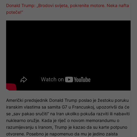
Donald Trump: „Brodovi svijeta, pokrenite motore. Neka nafta
poteče!“
Američki predsjednik Donald Trump poslao je žestoku poruku
iranskim vlastima sa samita G7 u Francuskoj, upozorivši da će
se „sav pakao sručiti“ na Iran ukoliko pokuša razviti ili nabaviti
nuklearno oružje. Kada je riječ o novom memorandumu o
razumijevanju s Iranom, Trump je kazao da su karte potpuno
otvorene. Posebno je napomenuo da mu je jedino zaista