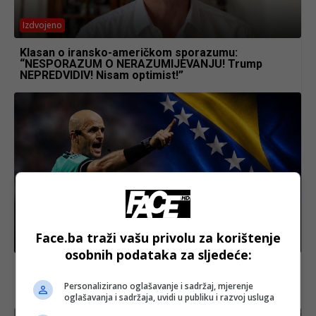
Izdvojeno
Klasan o iransko-američkom sporazumu:
“NESPORAZUM O NERAZUMIJEVANJU! Trump
NEPREDVIDIV! Nisam optimist!”
Face.ba traži vašu privolu za korištenje
Fudbal
osobnih podataka za sljedeće:
JESTE LI ZNALI: Sudija sa Svjetskog prvenstva
ponosno nosi pasoš BiH i govori bosanski jezik!
Personalizirano oglašavanje i sadržaj, mjerenje
OVO JE NJEGOVA ŽIVOTNA PRIČA
oglašavanja i sadržaja, uvidi u publiku i razvoj usluga