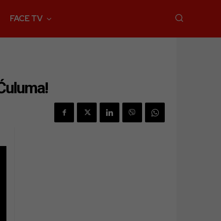
FACE TV
 Ćuluma!