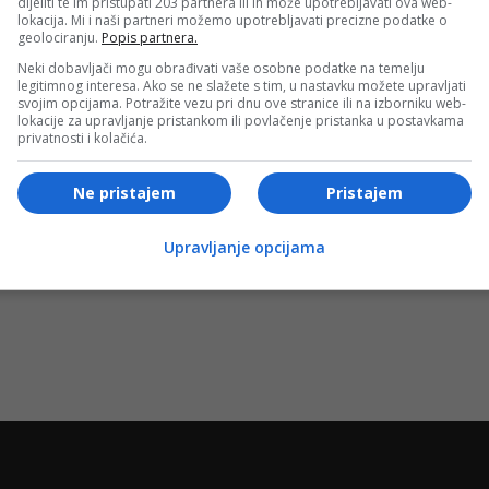
dijeliti te im pristupati 203 partnera ili ih može upotrebljavati ova web-
lokacija. Mi i naši partneri možemo upotrebljavati precizne podatke o
geolociranju.
Popis partnera.
Neki dobavljači mogu obrađivati vaše osobne podatke na temelju
legitimnog interesa. Ako se ne slažete s tim, u nastavku možete upravljati
svojim opcijama. Potražite vezu pri dnu ove stranice ili na izborniku web-
lokacije za upravljanje pristankom ili povlačenje pristanka u postavkama
privatnosti i kolačića.
Ne pristajem
Pristajem
Bosanski vjestnik
novac
DRAMA U JAMI: Rudarima pozlilo. Jedan
Upravljanje opcijama
prevezen u bolnicu. Ostali rudari NE
ODUSTAJU!