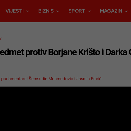
VIJESTI
BIZNIS
SPORT
MAGAZIN
K
redmet protiv Borjane Krišto i Darka
vni parlamentarci Šemsudin Mehmedović i Jasmin Emrić!