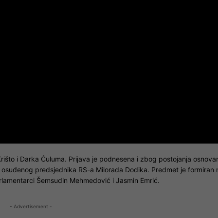
 Krišto i Darka Ćuluma. Prijava je podnesena i zbog postojanja osnova
 osuđenog predsjednika RS-a Milorada Dodika. Predmet je formiran 
 parlamentarci Šemsudin Mehmedović i Jasmin Emrić.
- Advertisement -