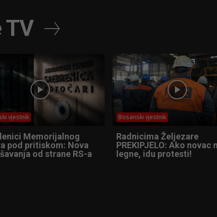
e TV
ki vjestnik
Bosanski vjestnik
lenici Memorijalnog
Radnicima Željezare
ra pod pritiskom: Nova
PREKIPJELO: Ako novac 
ušavanja od strane RS-a
legne, idu protesti!