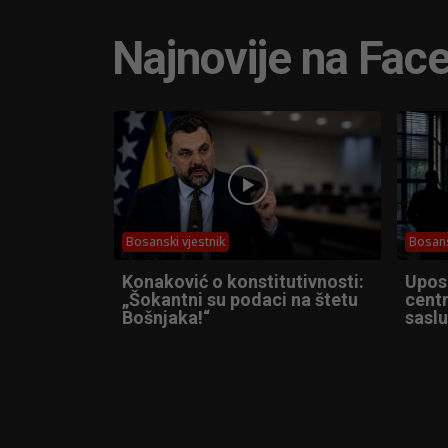
Najnovije na Fac
Bosanski vjestnik
Bosans
Konaković o konstitutivnosti:
Upos
„Šokantni su podaci na štetu
cent
Bošnjaka!“
sasl