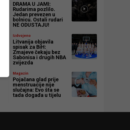
DRAMA U JAMI:
Rudarima pozlilo.
Jedan prevezen u
bolnicu. Ostali rudari
NE ODUSTAJU!
Izdvojeno
Litvanija objavila
spisak za BiH:
Zmajeve čekaju bez
Sabonisa i drugih NBA
zvijezda
Magazin
Pojačana glad prije
menstruacije nije
slučajna: Evo šta se
tada događa u tijelu