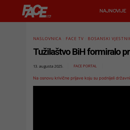
NAJNOVIJE
NASLOVNICA
FACE TV
BOSANSKI VJESTNI
Tužilaštvo BiH formiralo p
FACE PORTAL
13. augusta 2025.
Na osnovu krivične prijave koju su podnijeli drža