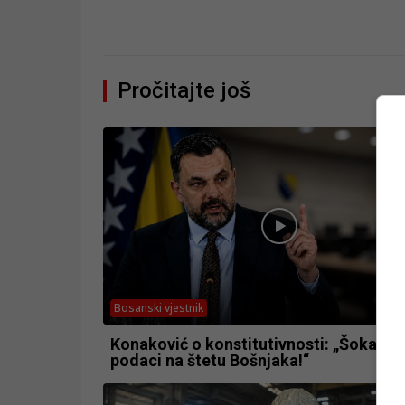
Pročitajte još
Bosanski vjestnik
Konaković o konstitutivnosti: „Šokantni
podaci na štetu Bošnjaka!“