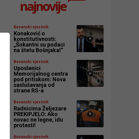
najnovije
Bosanski vjestnik
Konaković o
konstitutivnosti:
„Šokantni su podaci
na štetu Bošnjaka!“
Bosanski vjestnik
Uposlenici
Memorijalnog centra
pod pritiskom: Nova
saslušavanja od
strane RS-a
Bosanski vjestnik
Radnicima Željezare
PREKIPJELO: Ako
novac ne legne, idu
a
protesti!
Bosanski vjestnik