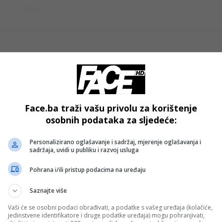
- OGLAS -
Face.ba traži vašu privolu za korištenje
osobnih podataka za sljedeće:
Personalizirano oglašavanje i sadržaj, mjerenje oglašavanja i
sadržaja, uvidi u publiku i razvoj usluga
Bosanski vjestnik
Pohrana i/ili pristup podacima na uređaju
 su
Uposlenici Memorijalnog centra pod
Saznajte više
pritiskom: Nova saslušavanja od strane RS-
Vaši će se osobni podaci obrađivati, a podatke s vašeg uređaja (kolačiće,
jedinstvene identifikatore i druge podatke uređaja) mogu pohranjivati,