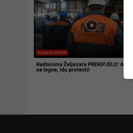
Bosanski vjestnik
Radnicima Željezare PREKIPJELO: Ako 
ne legne, idu protesti!