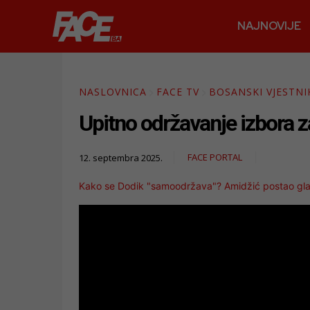
NAJNOVIJE
NASLOVNICA
FACE TV
BOSANSKI VJESTNI
Upitno održavanje izbora 
FACE PORTAL
12. septembra 2025.
Kako se Dodik "samoodržava"? Amidžić postao glavn