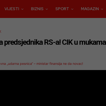
VIJESTI
BIZNIS
SPORT
MAGAZIN
K
za predsjednika RS-a! CIK u mukam
a „udarna pesnica“ – ministar finansija ne da novac!