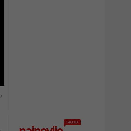
u
FACE.BA
najnovije
k