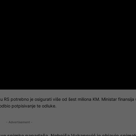
 RS potrebno je osigurati više od šest miliona KM. Ministar finansija 
odbio potpisivanje te odluke.
- Advertisement -
nove snimke napadača. Nebojša Vukanović je objavio snima