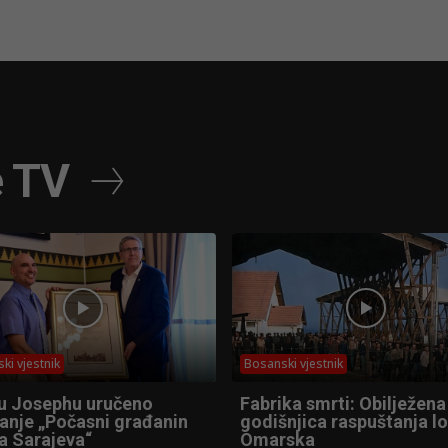
e TV
ki vjestnik
Bosanski vjestnik
u Josephu uručeno
Fabrika smrti: Obilježena
anje „Počasni građanin
godišnjica raspuštanja l
a Sarajeva“
Omarska