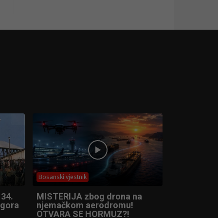
Bosanski vjestnik
 34.
MISTERIJA zbog drona na
ogora
njemačkom aerodromu!
OTVARA SE HORMUZ?!