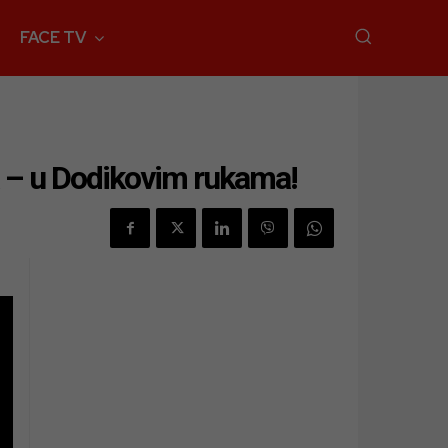
FACE TV
a – u Dodikovim rukama!