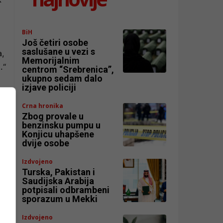
BiH
Još četiri osobe
saslušane u vezi s
a,
Memorijalnim
.“
centrom “Srebrenica”,
ukupno sedam dalo
izjave policiji
Crna hronika
Zbog provale u
benzinsku pumpu u
Konjicu uhapšene
dvije osobe
Izdvojeno
Turska, Pakistan i
Saudijska Arabija
potpisali odbrambeni
sporazum u Mekki
Izdvojeno