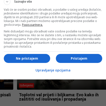
Saznajte više
Vaši će se osobni podaci obrađivati, a podatke s vašeg uređaja (kolačiće,
jedinstvene identifikatore i druge podatke uređaja) mogu pohranjivati,
Crna hronika
dijeliti te im pristupati 203 partnera ili ih može upotrebljavati ova web-
lokacija. Mi i naši partneri možemo upotrebljavati precizne podatke o
Zbog provale u benzinsku pumpu u Konjicu
geolociranju.
Popis partnera.
kupno
uhapšene dvije osobe
Neki dobavljači mogu obrađivati vaše osobne podatke na temelju
legitimnog interesa. Ako se ne slažete s tim, u nastavku možete upravljati
svojim opcijama. Potražite vezu pri dnu ove stranice ili na izborniku web-
lokacije za upravljanje pristankom ili povlačenje pristanka u postavkama
privatnosti i kolačića.
Ne pristajem
Pristajem
Upravljanje opcijama
Izdvojeno
pisali
Toplotni val prijeti i biljkama: Evo kako ih
zaštititi od isušivanja i propadanja