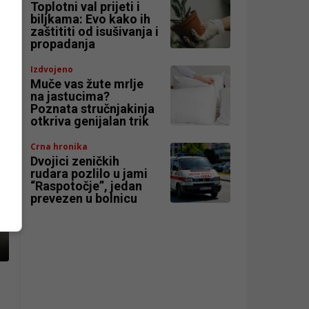
Toplotni val prijeti i
biljkama: Evo kako ih
zaštititi od isušivanja i
propadanja
Izdvojeno
Muče vas žute mrlje
na jastucima?
Poznata stručnjakinja
otkriva genijalan trik
Crna hronika
Dvojici zeničkih
rudara pozlilo u jami
“Raspotočje”, jedan
prevezen u bolnicu