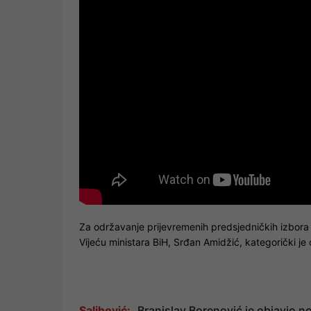
Za održavanje prijevremenih predsjedničkih izbora u
Vijeću ministara BiH, Srđan Amidžić, kategorički je 
Salihović:
„Branislav Borenović je objavio 