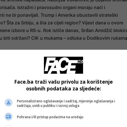
isača. Istražni i pravosudni organi moraju naći i
ti ne bi ponavljali. Trump i Amerika obustavili strateški
 Šta za Srbiju, a šta za cijeli region? Vijest dana u ovom
remene izbore u RS-u. Rok ističe danas, Srđan Amidžić blokir
S-u biti održani? CIK u mukama – odluka u Dodikovim rukama
- OGLAS -
Face.ba traži vašu privolu za korištenje
osobnih podataka za sljedeće:
Personalizirano oglašavanje i sadržaj, mjerenje oglašavanja i
sadržaja, uvidi u publiku i razvoj usluga
Pohrana i/ili pristup podacima na uređaju