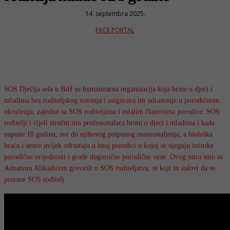
14. septembra 2025.
FACE PORTAL
SOS Dječija sela u BiH su humanitarna organizacija koja brine o djeci i
mladima bez roditeljskog staranja i osigurava im odrastanje u porodičnom
okruženju, zajedno sa SOS roditeljima i ostalim članovima porodice. SOS
roditelji i cijeli stručni tim profesionalaca brinu o djeci i mladima i kada
napune 18 godina, sve do njihovog potpunog osamostaljenja, a biološka
braća i sestre uvijek odrastaju u istoj porodici u kojoj se njeguju istinske
porodične vrijednosti i grade dugoročne porodične veze. Ovog jutra smo sa
Adnanom Alikadićem govorili o SOS roditeljstvu, te koji su uslovi da se
postane SOS roditelj.