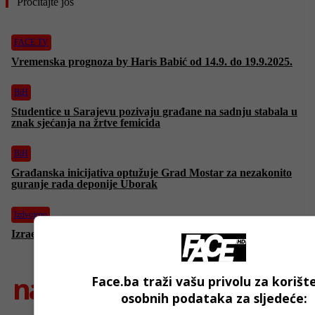
Pročitajte još
FACE TV
Vremenska prognoza by Haris Babić od 14.9. do 19.9.2025.
BiH
Studentice u Sarajevu pozivaju građane na sadnju stabala u
znak sjećanja na žrtve femicida
BiH
Građanska inicijativa optužuje Grad Mostar za nezakonito
guranje rada deponije Uborak
Izdvojeno
Izraelska vojska bombardovala još jednu visoku zgradu u Gazi
najnovije
Face.ba traži vašu privolu za korišt
osobnih podataka za sljedeće: