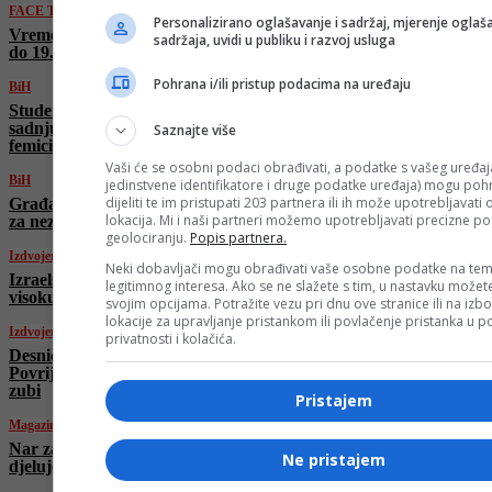
FACE TV
Personalizirano oglašavanje i sadržaj, mjerenje oglaša
Vremenska prognoza by Haris Babić od 14.9.
sadržaja, uvidi u publiku i razvoj usluga
do 19.9.2025.
Pohrana i/ili pristup podacima na uređaju
BiH
Studentice u Sarajevu pozivaju građane na
sadnju stabala u znak sjećanja na žrtve
Saznajte više
femicida
Vaši će se osobni podaci obrađivati, a podatke s vašeg uređaja
BiH
jedinstvene identifikatore i druge podatke uređaja) mogu pohra
dijeliti te im pristupati 203 partnera ili ih može upotrebljavati
Građanska inicijativa optužuje Grad Mostar
lokacija. Mi i naši partneri možemo upotrebljavati precizne p
za nezakonito guranje rada deponije Uborak
geolociranju.
Popis partnera.
Izdvojeno
Neki dobavljači mogu obrađivati vaše osobne podatke na tem
Izraelska vojska bombardovala još jednu
legitimnog interesa. Ako se ne slažete s tim, u nastavku možete
visoku zgradu u Gazi
svojim opcijama. Potražite vezu pri dnu ove stranice ili na izb
lokacije za upravljanje pristankom ili povlačenje pristanka u
Izdvojeno
privatnosti i kolačića.
Desničari divljali na skupu u Londonu:
Povrijeđeno 26 policajaca, nekim izbijeni i
zubi
Pristajem
Magazin
Nar za bolju plodnost: Kako ova moćna voćka
Ne pristajem
djeluje na reproduktivno zdravlje