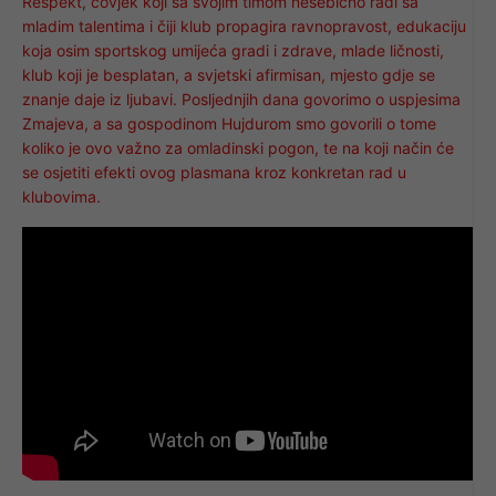
Respekt, čovjek koji sa svojim timom nesebično radi sa
mladim talentima i čiji klub propagira ravnopravost, edukaciju
koja osim sportskog umijeća gradi i zdrave, mlade ličnosti,
klub koji je besplatan, a svjetski afirmisan, mjesto gdje se
znanje daje iz ljubavi. Posljednjih dana govorimo o uspjesima
Zmajeva, a sa gospodinom Hujdurom smo govorili o tome
koliko je ovo važno za omladinski pogon, te na koji način će
se osjetiti efekti ovog plasmana kroz konkretan rad u
klubovima.