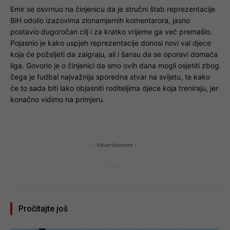
Emir se osvrnuo na činjenicu da je stručni štab reprezentacije
BiH odolio izazovima zlonamjernih komentarora, jasno
postavio dugoročan cilj i za kratko vrijeme ga već premašio.
Pojasnio je kako uspjeh reprezentacije donosi novi val djece
koja će poželjeti da zaigraju, ali i šansu da se oporavi domaća
liga. Govorio je o činjenici da smo ovih dana mogli osjetiti zbog
čega je fudbal najvažnija sporedna stvar na svijetu, te kako
će to sada biti lako objasniti roditeljima djece koja treniraju, jer
konačno vidimo na primjeru.
- Advertisement -
- OGLAS -
Pročitajte još