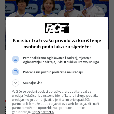
Face.ba traži vašu privolu za korištenje
Izdvojeno
osobnih podataka za sljedeće:
Nova medalja za BiH: Johanna Klinger bronzana na
Personalizirano oglašavanje i sadržaj, mjerenje
Evropskom kupu u Pragu
oglašavanja i sadržaja, uvidi u publiku i razvoj usluga
Pohrana i/ili pristup podacima na uređaju
najnovije
FACE.BA
Saznajte više
Vaši će se osobni podaci obrađivati, a podatke s vašeg
uređaja (kolačiće, jedinstvene identifikatore i druge podatke
uređaja) mogu pohranjivati, dijeliti te im pristupati 203
FACE TV
partnera ili ih može upotrebljavati ova web-lokacija. Mi i naši
Aldin Čenan: “Fudbal je
partneri možemo upotrebljavati precizne podatke o
zatrpao sav mulj, nebitan je
geolociranju.
Popis partnera.