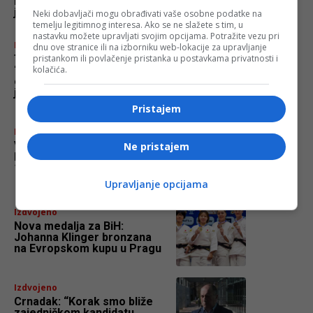
bio Dodik. Ljudskost je
jedina definicija vjere”
Neki dobavljači mogu obrađivati vaše osobne podatke na
temelju legitimnog interesa. Ako se ne slažete s tim, u
nastavku možete upravljati svojim opcijama. Potražite vezu pri
FACE TV
dnu ove stranice ili na izborniku web-lokacije za upravljanje
pristankom ili povlačenje pristanka u postavkama privatnosti i
Tea Jerkić i Dragana Mačar:
kolačića.
“Treba razlikovati strpljenje
od trpljenja i prepoznati kad
je dosta”
Pristajem
FACE TV
Vremenska prognoza by
Ne pristajem
Haris Babić od 5. do
10.7.2026.
Upravljanje opcijama
Izdvojeno
Nova medalja za BiH:
Johanna Klinger bronzana
na Evropskom kupu u Pragu
Izdvojeno
Crnadak: “Korak smo bliže
zajedničkom kandidatu