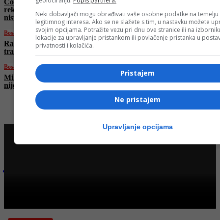
geolociranju.
Popis partnera.
Čović razvalio plan Trojke: Nema
rekonstrukcije Vijeća ministara! Vuković: Srbi
Neki dobavljači mogu obrađivati vaše osobne podatke na temelju
nisu zastupljeni!
legitimnog interesa. Ako se ne slažete s tim, u nastavku možete upr
svojim opcijama. Potražite vezu pri dnu ove stranice ili na izborni
Bosanski vjestnik
lokacije za upravljanje pristankom ili povlačenje pristanka u post
Raspada li se SDS? Bivši predsjednici SDS-a
privatnosti i kolačića.
tražili smjenu Miličevića, stranka ga podržala
Bosanski vjestnik
Pristajem
Milorad Dodik: RS ima alternativu! Moskva
nije daleko! Da nas nisu okupirali…
Ne pristajem
Upravljanje opcijama
Najnovije na Face TV
Bosanski vjestnik
BOSANSKI VJESTNIK – 20. 6. 2025.