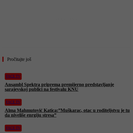
- OGLAS -
Pročitajte još
FACE TV
Ansambl Spektra priprema premijerno predstavljanje
sarajevskoj publici na festivalu KNU
FACE TV
Alma Mahmutović Katica:”Muškarac, otac u roditeljstvu je tu
da niveliše enrgiju stresa”
FACE TV