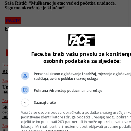
Saša Ristić: ”Muškarac je otac već od početka trudnoće.
Sigurno okruženje je ključno”
FACE TV
FACE anketa: Koliko je uloga oca značajna u odgoju djece?
najnovije
Face.ba traži vašu privolu za korištenj
osobnih podataka za sljedeće:
Bosanski vjestnik
BOSANSKI VJESTNIK – 20. 6. 2025.
Personalizirano oglašavanje i sadržaj, mjerenje oglašavanj
sadržaja, uvidi u publiku i razvoj usluga
Bosanski vjestnik
Umjetna inteligencija u medicini: Sigurnost
Pohrana i/ili pristup podacima na uređaju
pacijenata i etički principi na prvom mjestu!
Bosanski vjestnik
Saznajte više
Slučaj Viaduct: SIPA saslušala više od pet
osoba, navodno saslušani i pojedinci iz Vijeća
Vaši će se osobni podaci obrađivati, a podatke s vašeg uređaja (ko
ministara?
jedinstvene identifikatore i druge podatke uređaja) mogu pohranjiv
dijeliti te im pristupati 203 partnera ili ih može upotrebljavati ova
Bosanski vjestnik
lokacija. Mi i naši partneri možemo upotrebljavati precizne podat