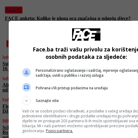
FACE TV
FACE anketa: Koliko je uloga oca značajna u odgoju djece?
najnovije
Face.ba traži vašu privolu za korištenj
osobnih podataka za sljedeće:
Izdvojeno
Sukob Izraela i Irana na nebu iznad Sirije, F-
16 u akciji protiv Shaheda
Personalizirano oglašavanje i sadržaj, mjerenje oglašavanj
sadržaja, uvidi u publiku i razvoj usluga
Izdvojeno
Abbas Araghchi u Ženevi: “Izrael pokrenuo
Pohrana i/ili pristup podacima na uređaju
ničim izazvanu agresiju na Iran”
Fudbal
Saznajte više
Fiorentina će tek u julu zvanično predstaviti
Džeku: Italijani otkrili razlog
Vaši će se osobni podaci obrađivati, a podatke s vašeg uređaja (ko
jedinstvene identifikatore i druge podatke uređaja) mogu pohranjiv
dijeliti te im pristupati 203 partnera ili ih može upotrebljavati ova
BiH
lokacija. Mi i naši partneri možemo upotrebljavati precizne podat
Schmidt se sastao sa Čovićem u Mostaru:
geolociranju.
Popis partnera.
Reforma Izbornog zakona ostaje ključni
prioritet