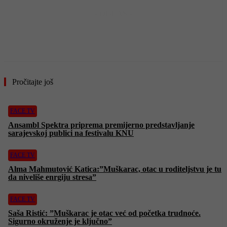
- OGLAS -
Pročitajte još
FACE TV
Ansambl Spektra priprema premijerno predstavljanje
sarajevskoj publici na festivalu KNU
FACE TV
Alma Mahmutović Katica:”Muškarac, otac u roditeljstvu je tu
da niveliše enrgiju stresa”
FACE TV
Saša Ristić: ”Muškarac je otac već od početka trudnoće.
Sigurno okruženje je ključno”