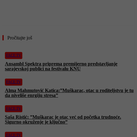
Pročitajte još
FACE TV
Ansambl Spektra priprema premijerno predstavljanje
sarajevskoj publici na festivalu KNU
FACE TV
Alma Mahmutović Katica:”Muškarac, otac u roditeljstvu je tu
da niveliše enrgiju stresa”
FACE TV
Saša Ristić: ”Muškarac je otac već od početka trudnoće.
Sigurno okruženje je ključno”
FACE TV