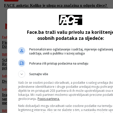
FACE anketa: Koliko je uloga oca značajna u odgoju djece?
najnovije
Face.ba traži vašu privolu za korištenj
osobnih podataka za sljedeće:
Fudbal
Fiorentina će tek u julu zvanično predstaviti
Džeku: Italijani otkrili razlog
Personalizirano oglašavanje i sadržaj, mjerenje oglašavanj
sadržaja, uvidi u publiku i razvoj usluga
BiH
Schmidt se sastao sa Čovićem u Mostaru:
Pohrana i/ili pristup podacima na uređaju
Reforma Izbornog zakona ostaje ključni
prioritet
Saznajte više
Izdvojeno
Dvije osobe teško ranjene u udaru u Haifu
Vaši će se osobni podaci obrađivati, a podatke s vašeg uređaja (ko
jedinstvene identifikatore i druge podatke uređaja) mogu pohranjiv
Izdvojeno
dijeliti te im pristupati 203 partnera ili ih može upotrebljavati ova
lokacija. Mi i naši partneri možemo upotrebljavati precizne podat
Iranci tvrde da su nadmoćniji: “Ispalili smo
geolociranju.
Popis partnera.
samo jednu raketu na Izrael i ona je pogodila
metu”
Neki dobavljači mogu obrađivati vaše osobne podatke na temelju
legitimnog interesa. Ako se ne slažete s tim, u nastavku možete upr
BiH