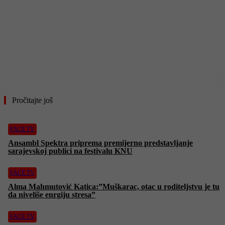
- OGLAS -
Pročitajte još
FACE TV
Ansambl Spektra priprema premijerno predstavljanje
sarajevskoj publici na festivalu KNU
FACE TV
Alma Mahmutović Katica:”Muškarac, otac u roditeljstvu je tu
da niveliše enrgiju stresa”
FACE TV