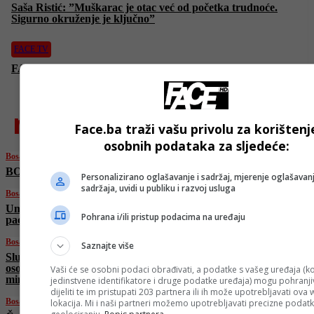
Saša Ristić: ”Muškarac je otac već od početka trudnoće.
Sigurno okruženje je ključno”
FACE TV
FACE anketa: Koliko je uloga oca značajna u odgoju djece?
najnovije
Face.ba traži vašu privolu za korištenj
osobnih podataka za sljedeće:
Bosanski vjestnik
BOSANSKI VJESTNIK – 20. 6. 2025.
Personalizirano oglašavanje i sadržaj, mjerenje oglašavanj
sadržaja, uvidi u publiku i razvoj usluga
Bosanski vjestnik
Umjetna inteligencija u medicini: Sigurnost
Pohrana i/ili pristup podacima na uređaju
pacijenata i etički principi na prvom mjestu!
Bosanski vjestnik
Saznajte više
Slučaj Viaduct: SIPA saslušala više od pet
osoba, navodno saslušani i pojedinci iz Vijeća
Vaši će se osobni podaci obrađivati, a podatke s vašeg uređaja (ko
ministara?
jedinstvene identifikatore i druge podatke uređaja) mogu pohranjiv
dijeliti te im pristupati 203 partnera ili ih može upotrebljavati ova
Bosanski vjestnik
lokacija. Mi i naši partneri možemo upotrebljavati precizne podat