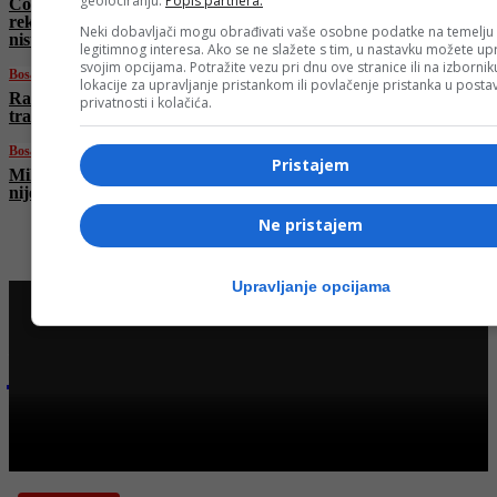
geolociranju.
Popis partnera.
Čović razvalio plan Trojke: Nema
rekonstrukcije Vijeća ministara! Vuković: Srbi
Neki dobavljači mogu obrađivati vaše osobne podatke na temelju
nisu zastupljeni!
legitimnog interesa. Ako se ne slažete s tim, u nastavku možete upr
svojim opcijama. Potražite vezu pri dnu ove stranice ili na izborni
Bosanski vjestnik
lokacije za upravljanje pristankom ili povlačenje pristanka u post
Raspada li se SDS? Bivši predsjednici SDS-a
privatnosti i kolačića.
tražili smjenu Miličevića, stranka ga podržala
Bosanski vjestnik
Pristajem
Milorad Dodik: RS ima alternativu! Moskva
nije daleko! Da nas nisu okupirali…
Ne pristajem
Upravljanje opcijama
Najnovije na Face TV
Bosanski vjestnik
BOSANSKI VJESTNIK – 20. 6. 2025.