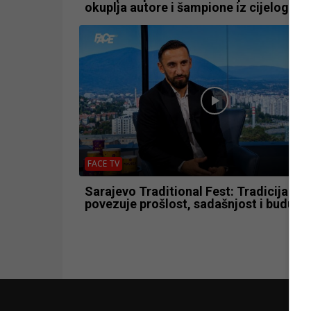
okuplja autore i šampione iz cijelog svi
FACE TV
Sarajevo Traditional Fest: Tradicija koj
povezuje prošlost, sadašnjost i budućn