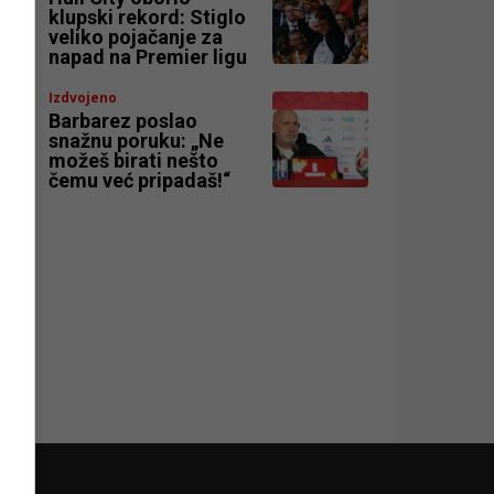
klupski rekord: Stiglo
veliko pojačanje za
napad na Premier ligu
Izdvojeno
Barbarez poslao
snažnu poruku: „Ne
možeš birati nešto
čemu već pripadaš!“