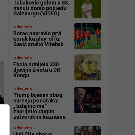
Tabaković golom u 88.
minuti donio pobjedu
Salzburgu (VIDEO)
Izdvojeno
Borac napravio prvi
korak ka play-offu:
Savić srušio Vitebsk
Izdvojeno
Ebola odnijela 330
dječijih života u DR
Kongu
Izdvojeno
Trump bijesan zbog
curenja podataka:
„Izdajnicima“
zaprijetio dugim
zatvorskim kaznama
Izdvojeno
Hull City oborio