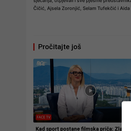
sjećanja, otpjevali i sve pjesme predstavni
Čičić, Ajsela Zoronjić, Selam Tufekčić i Aid
Pročitajte još
FACE TV
Kad sport postane filmska priča: Zlatib