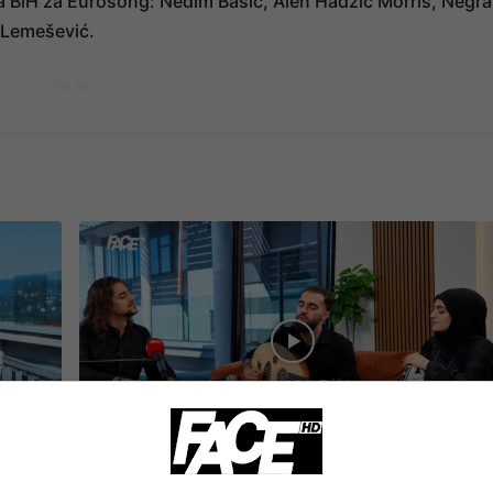
ka BiH za Eurosong: Nedim Bašić, Alen Hadžić Morris, Negra
a Lemešević.
- OGLAS -
FACE TV
or
Muzikom otvaraju Sarajevo Traditional Fest