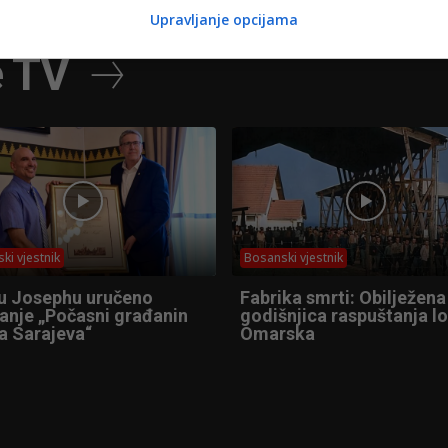
Upravljanje opcijama
e TV
ki vjestnik
Bosanski vjestnik
u Josephu uručeno
Fabrika smrti: Obilježena
anje „Počasni građanin
godišnjica raspuštanja l
a Sarajeva“
Omarska