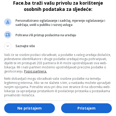
Face.ba traži vašu privolu za korištenje
jeta
i slave bogatstvo bh. tradicije
osobnih podataka za sljedeće:
Personalizirano oglašavanje i sadržaj, mjerenje oglašavanja i
sadržaja, uvidi u publiku i razvoj usluga
Pohrana i/ili pristup podacima na uređaju
Saznajte više
Vaši će se osobni podaci obrađivati, a podatke s vašeg uređaja (kolačiće,
jedinstvene identifikatore i druge podatke uređaja) mogu pohranjivati,
FACE TV
dijeliti te im pristupati 203 partnera ili ih može upotrebljavati ova web-
lokacija. Mi i naši partneri možemo upotrebljavati precizne podatke o
a
Kakanjski dani 2026 – manifestacija koja
geolociranju.
Popis partnera.
ost
Kakanj pretvara u centar kulture, sporta i
Neki dobavljači mogu obrađivati vaše osobne podatke na temelju
sreće!
legitimnog interesa. Ako se ne slažete s tim, u nastavku možete upravljati
svojim opcijama. Potražite vezu pri dnu ove stranice ili na izborniku web-
lokacije za upravljanje pristankom ili povlačenje pristanka u postavkama
privatnosti i kolačića.
Ne pristajem
Pristajem