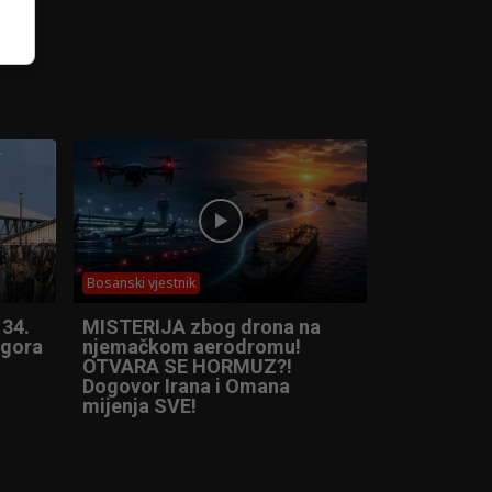
Bosanski vjestnik
 34.
MISTERIJA zbog drona na
ogora
njemačkom aerodromu!
OTVARA SE HORMUZ?!
Dogovor Irana i Omana
mijenja SVE!