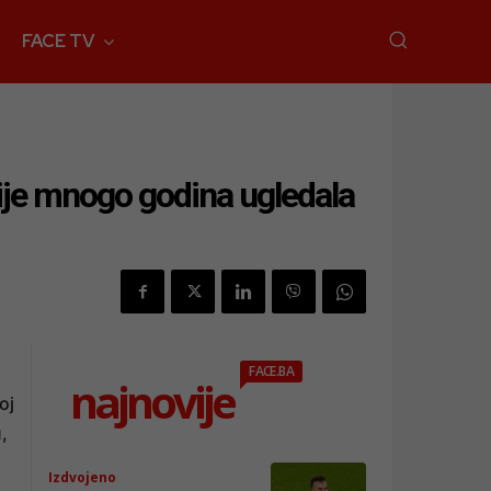
FACE TV
ije mnogo godina ugledala
FACE.BA
najnovije
oj
,
Izdvojeno