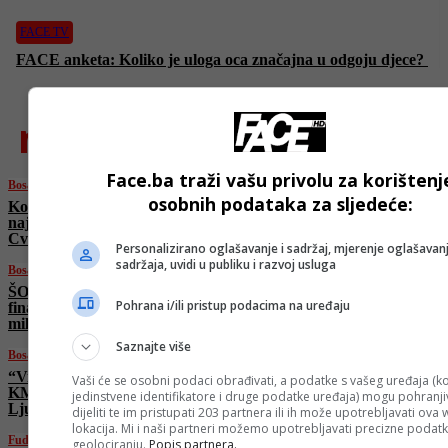
FACE TV
FACE anketa: Koliko je uloga oca značajna u odgoju djece?
najnovije
Face.ba traži vašu privolu za korištenj
Bosanski vjestnik
osobnih podataka za sljedeće:
Ko je “hapio” 113 miliona KM?! Kajganić
najavio hapšenja: Bećirović, Komšić i
Cvijanović na meti!
Personalizirano oglašavanje i sadržaj, mjerenje oglašavanj
sadržaja, uvidi u publiku i razvoj usluga
Bosanski vjestnik
ŠOKANTNO, SKANDALOZNO! Ko je
Pohrana i/ili pristup podacima na uređaju
finansirao “Viaduktovu” tužbu tešku 113
miliona KM i “uništio” BiH?!
Saznajte više
Bosanski vjestnik
“Viaduct” – Dodikova omča od 113 miliona
Vaši će se osobni podaci obrađivati, a podatke s vašeg uređaja (ko
KM! Kajganić: “Tri lica pod istragom!”
jedinstvene identifikatore i druge podatke uređaja) mogu pohranjiv
Ljubić: “Isprogramirana prevara”
dijeliti te im pristupati 203 partnera ili ih može upotrebljavati ova
lokacija. Mi i naši partneri možemo upotrebljavati precizne podat
Fudbal
geolociranju.
Popis partnera.