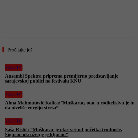
- OGLAS -
Pročitajte još
FACE TV
Ansambl Spektra priprema premijerno predstavljanje
sarajevskoj publici na festivalu KNU
FACE TV
Alma Mahmutović Katica:”Muškarac, otac u roditeljstvu je tu
da niveliše enrgiju stresa”
FACE TV
Saša Ristić: ”Muškarac je otac već od početka trudnoće.
Sigurno okruženje je ključno”