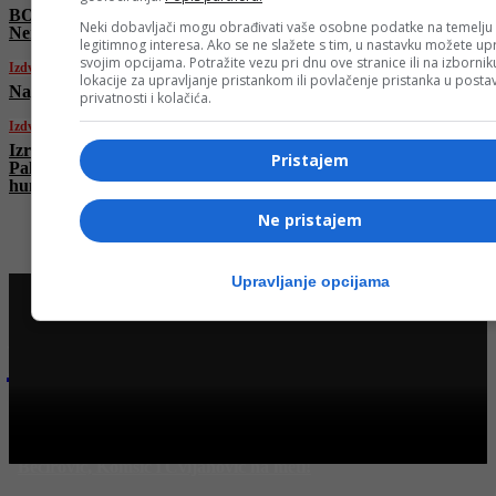
BOMBA u Bordo klubu: Na Koševo stiže
Neki dobavljači mogu obrađivati vaše osobne podatke na temelju
Nermin Mujkić
legitimnog interesa. Ako se ne slažete s tim, u nastavku možete upr
svojim opcijama. Potražite vezu pri dnu ove stranice ili na izborni
Izdvojeno
lokacije za upravljanje pristankom ili povlačenje pristanka u post
Napadnuta bolnica u Teheranu
privatnosti i kolačića.
Izdvojeno
Izrael bez ikakve milosti! I danas ubijeni
Pristajem
Palestinci koji su čekali u redu za
humanitarnu pomoć
Ne pristajem
Upravljanje opcijama
Najnovije na Face TV
Bosanski vjestnik
Ko je “hapio” 113 miliona KM?! Kajganić najavio hapšenja:
Bećirović, Komšić i Cvijanović na meti!