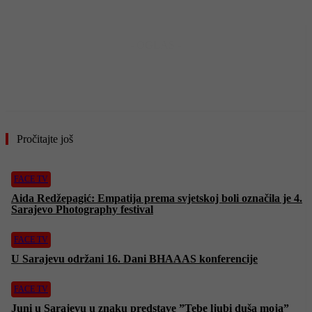
- OGLAS -
Pročitajte još
FACE TV
Aida Redžepagić: Empatija prema svjetskoj boli označila je 4.
Sarajevo Photography festival
FACE TV
U Sarajevu održani 16. Dani BHAAAS konferencije
FACE TV
Juni u Sarajevu u znaku predstave ”Tebe ljubi duša moja”