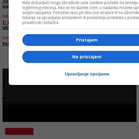
Araghchi: “Uključivanje SAD u sukob bilo bi
Neki dobavljači mogu obrađivati vaše osobne podatke na temelju
izuzetno opasno”
legitimnog interesa. Ako se ne slažete s tim, u nastavku možete upr
svojim opcijama. Potražite vezu pri dnu ove stranice ili na izborni
Izdvojeno
lokacije za upravljanje pristankom ili povlačenje pristanka u post
U izraelskom napadu na zapadu Irana danas
privatnosti i kolačića.
ubijena petorica vojnika, devetorica ranjena
Crna hronika
Pristajem
Pet osoba povrijeđeno u sudaru kod Kalesije
Ne pristajem
Upravljanje opcijama
Najnovije na Face TV
Bosanski vjestnik
BOSANSKI VJESTNIK – 21. 6. 2025.
Bosanski vjestnik