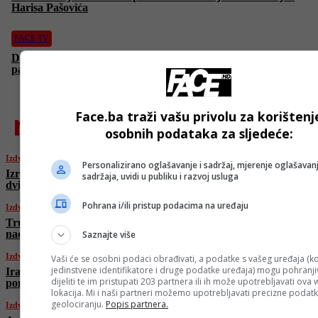
Harisa Pašovića
FACE TV
Damir Hoyka: Fotosofija je moj način da ubijemo epidemiju
pasivne zabave – mobitela
najnovije
Face.ba traži vašu privolu za korištenj
osobnih podataka za sljedeće:
Izdvojeno
Personalizirano oglašavanje i sadržaj, mjerenje oglašavanj
Izraelci poručili Trumpu da ne žele čekati
sadržaja, uvidi u publiku i razvoj usluga
dvije sedmice, Vance ih “ohladio”
Pohrana i/ili pristup podacima na uređaju
Izdvojeno
Trump večeras saziva hitni sastanak tima za
nacionalnu sigurnost zbog Izraela i Irana
Saznajte više
Izdvojeno
Vaši će se osobni podaci obrađivati, a podatke s vašeg uređaja (ko
jedinstvene identifikatore i druge podatke uređaja) mogu pohranjiv
Iran zaprijetio: “Ko god bude slao vojnu
dijeliti te im pristupati 203 partnera ili ih može upotrebljavati ova
pomoć Izraelu, postat će naša legalna meta”
lokacija. Mi i naši partneri možemo upotrebljavati precizne podat
geolociranju.
Popis partnera.
Izdvojeno