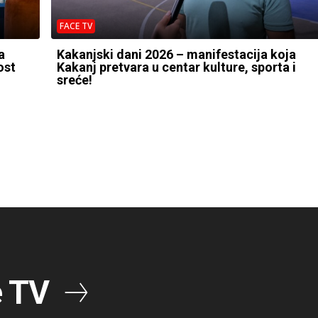
FACE TV
a
Kakanjski dani 2026 – manifestacija koja
ost
Kakanj pretvara u centar kulture, sporta i
sreće!
e TV