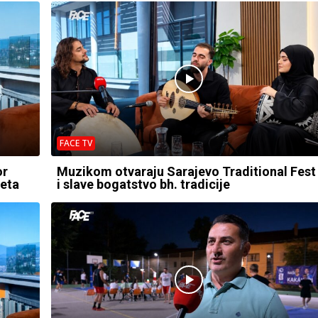
FACE TV
or
Muzikom otvaraju Sarajevo Traditional Fest
jeta
i slave bogatstvo bh. tradicije