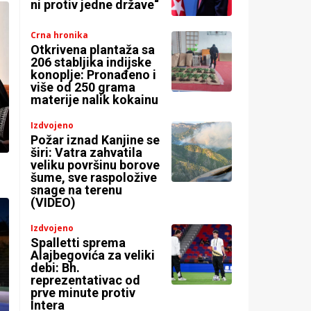
ni protiv jedne države“
Crna hronika
Otkrivena plantaža sa
206 stabljika indijske
konoplje: Pronađeno i
više od 250 grama
materije nalik kokainu
Izdvojeno
Požar iznad Kanjine se
širi: Vatra zahvatila
veliku površinu borove
šume, sve raspoložive
snage na terenu
(VIDEO)
Izdvojeno
Spalletti sprema
Alajbegovića za veliki
debi: Bh.
reprezentativac od
prve minute protiv
Intera