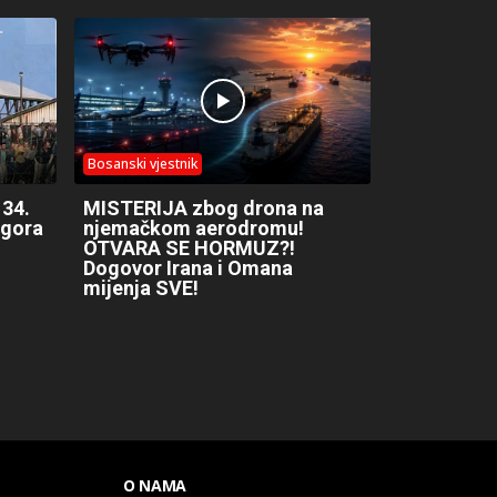
Bosanski vjestnik
 34.
MISTERIJA zbog drona na
ogora
njemačkom aerodromu!
OTVARA SE HORMUZ?!
Dogovor Irana i Omana
mijenja SVE!
O NAMA