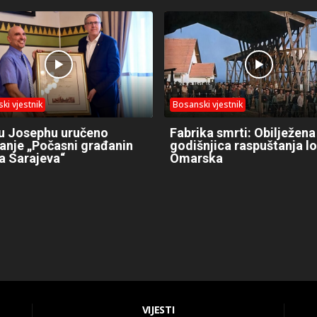
ki vjestnik
Bosanski vjestnik
u Josephu uručeno
Fabrika smrti: Obilježena
anje „Počasni građanin
godišnjica raspuštanja l
a Sarajeva“
Omarska
VIJESTI