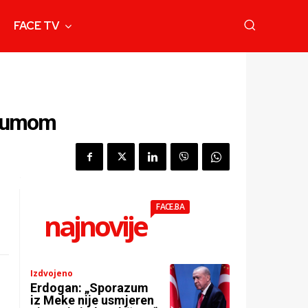
FACE TV
lbumom
FACE.BA
najnovije
Izdvojeno
Erdogan: „Sporazum
iz Meke nije usmjeren