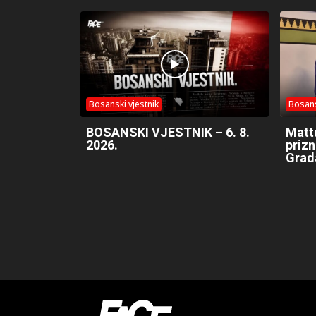
Bosanski vjestnik
Bosans
BOSANSKI VJESTNIK – 6. 8.
Matt
2026.
prizn
Grad