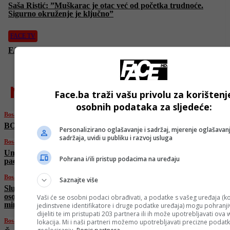
Saša Ristić: ”Muškarac je otac već od početka trudnoće.
Sigurno okruženje je ključno”
FACE TV
FACE anketa: Koliko je uloga oca značajna u odgoju djece?
najnovije
Face.ba traži vašu privolu za korištenj
osobnih podataka za sljedeće:
Bosanski vjestnik
BOSANSKI VJESTNIK – 20. 6. 2025.
Personalizirano oglašavanje i sadržaj, mjerenje oglašavanj
sadržaja, uvidi u publiku i razvoj usluga
Bosanski vjestnik
Umjetna inteligencija u medicini: Sigurnost
Pohrana i/ili pristup podacima na uređaju
pacijenata i etički principi na prvom mjestu!
Bosanski vjestnik
Saznajte više
Slučaj Viaduct: SIPA saslušala više od pet
osoba, navodno saslušani i pojedinci iz Vijeća
Vaši će se osobni podaci obrađivati, a podatke s vašeg uređaja (ko
ministara?
jedinstvene identifikatore i druge podatke uređaja) mogu pohranjiv
dijeliti te im pristupati 203 partnera ili ih može upotrebljavati ova
Bosanski vjestnik
lokacija. Mi i naši partneri možemo upotrebljavati precizne podat