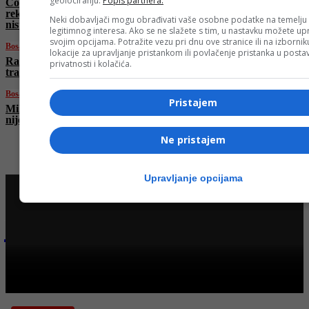
geolociranju.
Popis partnera.
Čović razvalio plan Trojke: Nema
rekonstrukcije Vijeća ministara! Vuković: Srbi
Neki dobavljači mogu obrađivati vaše osobne podatke na temelju
nisu zastupljeni!
legitimnog interesa. Ako se ne slažete s tim, u nastavku možete upr
svojim opcijama. Potražite vezu pri dnu ove stranice ili na izborni
Bosanski vjestnik
lokacije za upravljanje pristankom ili povlačenje pristanka u post
Raspada li se SDS? Bivši predsjednici SDS-a
privatnosti i kolačića.
tražili smjenu Miličevića, stranka ga podržala
Bosanski vjestnik
Pristajem
Milorad Dodik: RS ima alternativu! Moskva
nije daleko! Da nas nisu okupirali…
Ne pristajem
Upravljanje opcijama
Najnovije na Face TV
Bosanski vjestnik
BOSANSKI VJESTNIK – 20. 6. 2025.