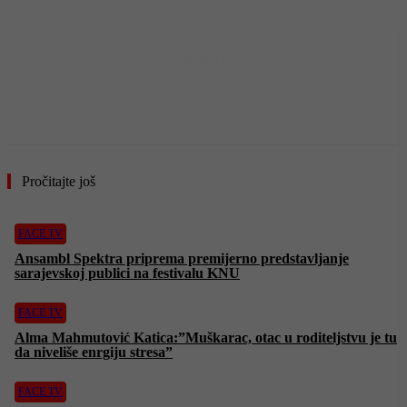
- OGLAS -
Pročitajte još
FACE TV
Ansambl Spektra priprema premijerno predstavljanje
sarajevskoj publici na festivalu KNU
FACE TV
Alma Mahmutović Katica:”Muškarac, otac u roditeljstvu je tu
da niveliše enrgiju stresa”
FACE TV