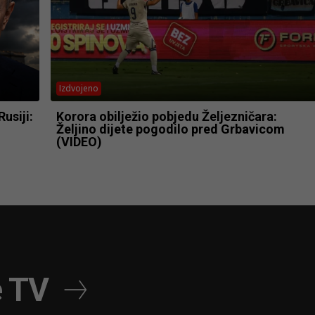
Izdvojeno
usiji:
Korora obilježio pobjedu Željezničara:
Željino dijete pogodilo pred Grbavicom
(VIDEO)
e TV