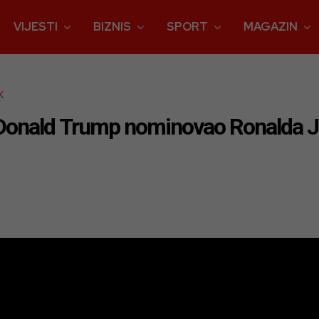
VIJESTI
BIZNIS
SPORT
MAGAZIN
K
 Donald Trump nominovao Ronalda 