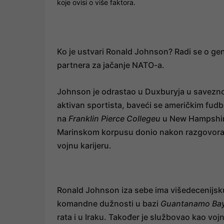
koje ovisi o više faktora.
Ko je ustvari Ronald Johnson? Radi se o gen
partnera za jačanje NATO-a.
Johnson je odrastao u Duxburyja u saveznoj
aktivan sportista, baveći se američkim fud
na
Franklin Pierce Collegeu
u New Hampshireu
Marinskom korpusu donio nakon razgovora sa
vojnu karijeru.
Ronald Johnson iza sebe ima višedecenijsku
komandne dužnosti u bazi
Guantanamo Ba
rata i u Iraku. Također je službovao kao voj