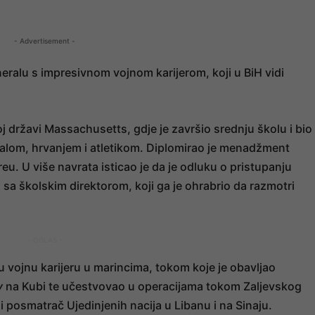
- Advertisement -
eralu s impresivnom vojnom karijerom, koji u BiH vidi
 državi Massachusetts, gdje je završio srednju školu i bio
balom, hrvanjem i atletikom. Diplomirao je menadžment
. U više navrata isticao je da je odluku o pristupanju
 školskim direktorom, koji ga je ohrabrio da razmotri
- OGLAS -
 vojnu karijeru u marincima, tokom koje je obavljao
y
na Kubi te učestvovao u operacijama tokom Zaljevskog
ni posmatrač Ujedinjenih nacija u Libanu i na Sinaju.