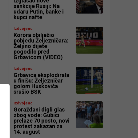
izglasao nove
sankcije Rusiji: Na
udaru Putin, banke i
kupci nafte
Izdvojeno
Korora obilježio
pobjedu Željezničara:
Željino dijete
pogodilo pred
Grbavicom (VIDEO)
Izdvojeno
Grbavica eksplodirala
u finišu: Željezničar
golom Huskovića
srušio BSK
Izdvojeno
Goraždani digli glas
zbog vode: Gubici
prelaze 70 posto, novi
protest zakazan za
14. august