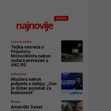
FACE.BA
najnovije
Crna hronika
Teška nesreća u
Prijedoru:
Motociklista nakon
sudara prevezen u
UKC RS
Izdvojeno
Muslera nakon
pobjede u debiju: „Ovo
je dobar početak za
budućnost“
Biznis
Američki Senat