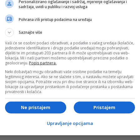
Personalizirano oglašavanje i sadržaj, mjerenje oglašavanja i
sadržaja, uvidi u publiku i razvoj usluga
meričkoj javnosti poznat i kao zagovornik liderstva, vojne
Pohrana i/ili pristup podacima na uređaju
brojnih javnih nastupa nakon penzionisanja često je
 i razvoja mladih lidera, ističući da su upravo disciplina i
Saznajte više
ikovale njegov profesionalni put. Posebnu pažnju posvećuje
Vaši će se osobni podaci obrađivati, a podatke s vašeg uređaja (kolačiće,
enih kapaciteta i izgradnji dugoročnih partnerstava, što s
jedinstvene identifikatore i druge podatke uređaja) mogu pohranjivati,
dijeliti te im pristupati 203 partnera ili ih može upotrebljavati ova web-
 u njegovom eventualnom diplomatskom mandatu u Bosni i
lokacija. Mi i naši partneri možemo upotrebljavati precizne podatke o
geolociranju.
Popis partnera.
Neki dobavljači mogu obrađivati vaše osobne podatke na temelju
legitimnog interesa. Ako se ne slažete s tim, u nastavku možete upravljati
poslova u Ambasadi SAD-a u BiH obavlja John Ginkel, a
svojim opcijama. Potražite vezu pri dnu ove stranice ili na izborniku web-
lokacije za upravljanje pristankom ili povlačenje pristanka u postavkama
na pokazuje namjeru Washingtona da zadrži puni
privatnosti i kolačića.
rioritet Johnsona ukoliko dođe na mjesto ambasadora SAD-a
da bi fokus mogao biti usmjeren na ekonomske i energetske
Ne pristajem
Pristajem
iju projekta Južne interkonekcije.
Upravljanje opcijama
- OGLAS -