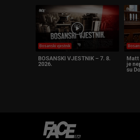
Bosanski vjestnik
Bosans
BOSANSKI VJESTNIK – 7. 8.
Matt
2026.
je ne
su Do