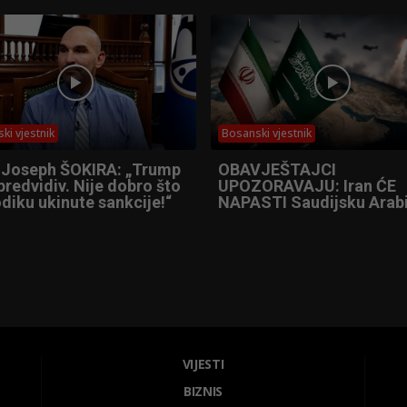
ki vjestnik
Bosanski vjestnik
 Joseph ŠOKIRA: „Trump
OBAVJEŠTAJCI
predvidiv. Nije dobro što
UPOZORAVAJU: Iran ĆE
diku ukinute sankcije!“
NAPASTI Saudijsku Arabi
VIJESTI
BIZNIS