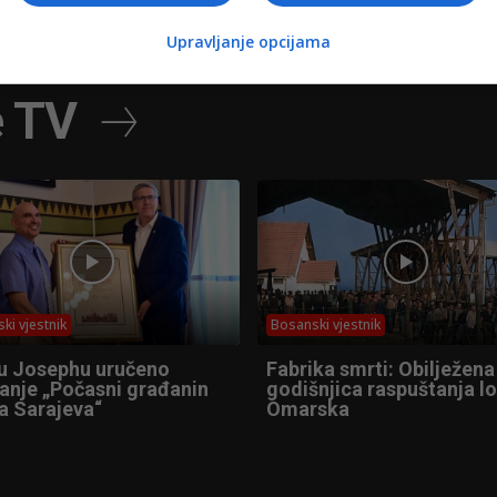
Upravljanje opcijama
e TV
ki vjestnik
Bosanski vjestnik
u Josephu uručeno
Fabrika smrti: Obilježena
anje „Počasni građanin
godišnjica raspuštanja l
a Sarajeva“
Omarska