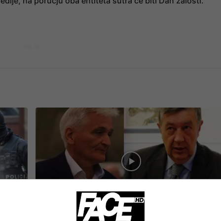
edije, na poručju oba entiteta sutra će biti Dan žalosti.
- OGLAS -
FACE TV