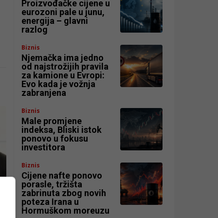
Proizvođačke cijene u
eurozoni pale u junu,
energija – glavni
razlog
Biznis
Njemačka ima jedno
od najstrožijih pravila
za kamione u Evropi:
Evo kada je vožnja
zabranjena
Biznis
Male promjene
indeksa, Bliski istok
ponovo u fokusu
investitora
Biznis
Cijene nafte ponovo
porasle, tržišta
zabrinuta zbog novih
poteza Irana u
Hormuškom moreuzu