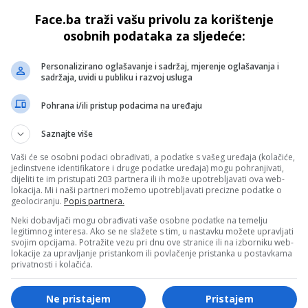
 bit
Radmanoviću i Špiriću se ljulja stolica!
Face.ba traži vašu privolu za korištenje
ucije
Usvajanje sva evropska zakona palo u drugi
plan!
osobnih podataka za sljedeće:
Personalizirano oglašavanje i sadržaj, mjerenje oglašavanja i
sadržaja, uvidi u publiku i razvoj usluga
Pohrana i/ili pristup podacima na uređaju
Saznajte više
Vaši će se osobni podaci obrađivati, a podatke s vašeg uređaja (kolačiće,
jedinstvene identifikatore i druge podatke uređaja) mogu pohranjivati,
dijeliti te im pristupati 203 partnera ili ih može upotrebljavati ova web-
FACE TV
lokacija. Mi i naši partneri možemo upotrebljavati precizne podatke o
geolociranju.
Popis partnera.
mpova:
BOSANSKI VJESTNIK – 2.5.2024.
Neki dobavljači mogu obrađivati vaše osobne podatke na temelju
legitimnog interesa. Ako se ne slažete s tim, u nastavku možete upravljati
svojim opcijama. Potražite vezu pri dnu ove stranice ili na izborniku web-
lokacije za upravljanje pristankom ili povlačenje pristanka u postavkama
privatnosti i kolačića.
Ne pristajem
Pristajem