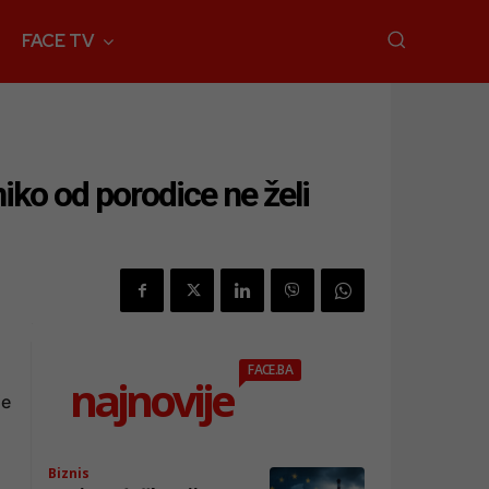
FACE TV
iko od porodice ne želi
FACE.BA
najnovije
je
Biznis