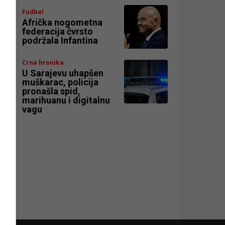
Fudbal
Afrička nogometna
federacija čvrsto
podržala Infantina
Crna hronika
U Sarajevu uhapšen
muškarac, policija
pronašla spid,
marihuanu i digitalnu
vagu