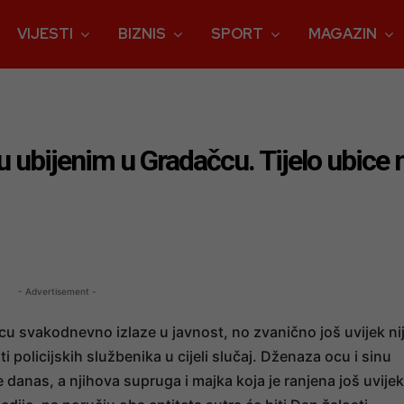
VIJESTI
BIZNIS
SPORT
MAGAZIN
u ubijenim u Gradačcu. Tijelo ubice n
- Advertisement -
cu svakodnevno izlaze u javnost, no zvanično još uvijek ni
i policijskih službenika u cijeli slučaj. Dženaza ocu i sinu
 danas, a njihova supruga i majka koja je ranjena još uvijek