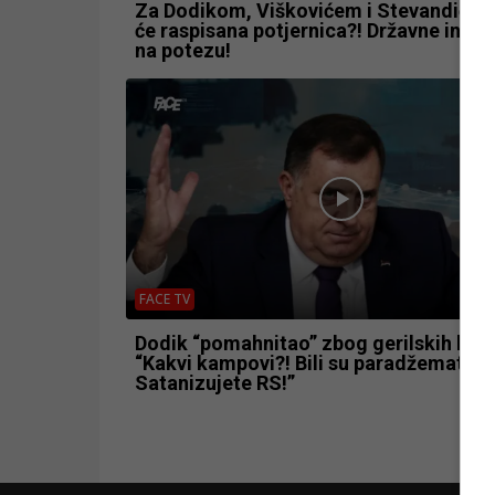
Za Dodikom, Viškovićem i Stevandićem
će raspisana potjernica?! Državne instit
na potezu!
FACE TV
Dodik “pomahnitao” zbog gerilskih ka
“Kakvi kampovi?! Bili su paradžemati!
Satanizujete RS!”