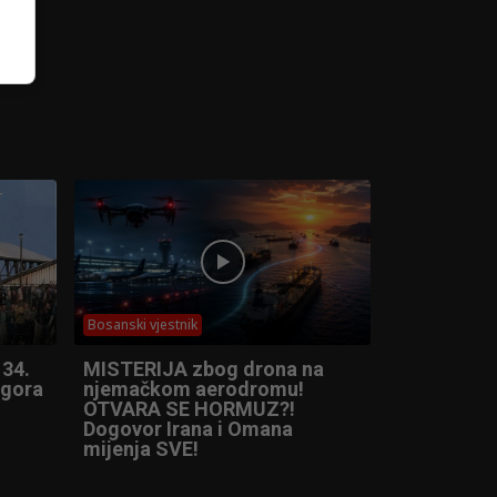
Bosanski vjestnik
 34.
MISTERIJA zbog drona na
ogora
njemačkom aerodromu!
OTVARA SE HORMUZ?!
Dogovor Irana i Omana
mijenja SVE!