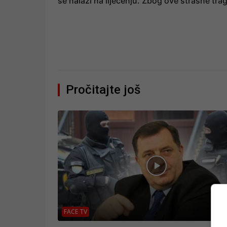
se nalazi na liječenju. Zbog ove strašne trag
Pročitajte još
FACE TV