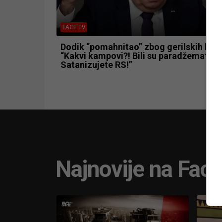
FACE TV
Dodik “pomahnitao” zbog gerilskih ka
“Kakvi kampovi?! Bili su paradžemati!
Satanizujete RS!”
Najnovije na Fac