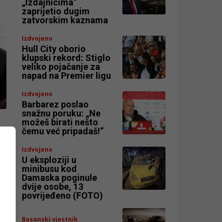
„Izdajnicima“
zaprijetio dugim
zatvorskim kaznama
Izdvojeno
Hull City oborio
klupski rekord: Stiglo
veliko pojačanje za
napad na Premier ligu
Izdvojeno
Barbarez poslao
snažnu poruku: „Ne
možeš birati nešto
čemu već pripadaš!“
Izdvojeno
U eksploziji u
minibusu kod
Damaska poginule
dvije osobe, 13
povrijeđeno (FOTO)
Bosanski vjestnik