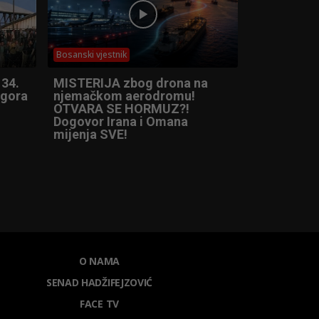
Bosanski vjestnik
 34.
MISTERIJA zbog drona na
ogora
njemačkom aerodromu!
OTVARA SE HORMUZ?!
Dogovor Irana i Omana
mijenja SVE!
O NAMA
SENAD HADŽIFEJZOVIĆ
FACE TV