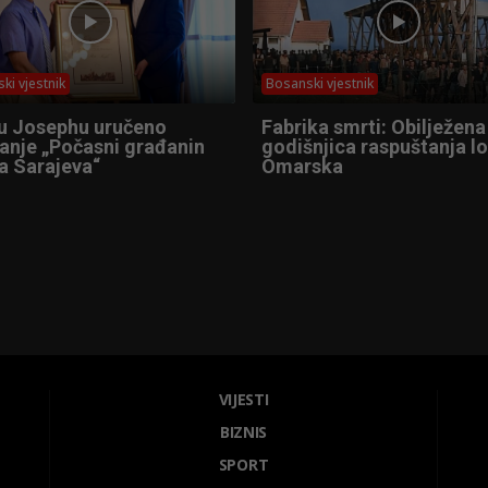
ki vjestnik
Bosanski vjestnik
u Josephu uručeno
Fabrika smrti: Obilježena
anje „Počasni građanin
godišnjica raspuštanja l
a Sarajeva“
Omarska
VIJESTI
BIZNIS
SPORT