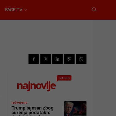
FACE TV
FACE.BA
najnovije
Izdvojeno
Trump bijesan zbog
curenja podataka: