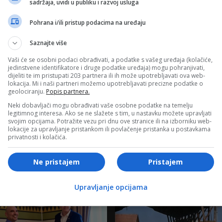
sadržaja, uvidi u publiku i razvoj usluga
Pohrana i/ili pristup podacima na uređaju
FACE TV
Saznajte više
mpova:
BOSANSKI VJESTNIK – 2.5.2024.
Vaši će se osobni podaci obrađivati, a podatke s vašeg uređaja (kolačiće,
jedinstvene identifikatore i druge podatke uređaja) mogu pohranjivati,
dijeliti te im pristupati 203 partnera ili ih može upotrebljavati ova web-
lokacija. Mi i naši partneri možemo upotrebljavati precizne podatke o
geolociranju.
Popis partnera.
Neki dobavljači mogu obrađivati vaše osobne podatke na temelju
legitimnog interesa. Ako se ne slažete s tim, u nastavku možete upravljati
svojim opcijama. Potražite vezu pri dnu ove stranice ili na izborniku web-
lokacije za upravljanje pristankom ili povlačenje pristanka u postavkama
privatnosti i kolačića.
e TV
Ne pristajem
Pristajem
Upravljanje opcijama