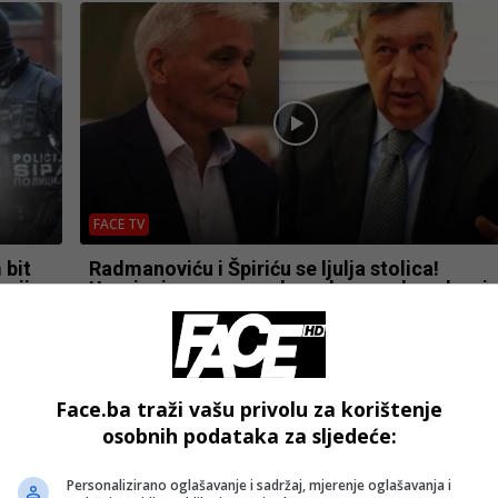
FACE TV
 bit
Radmanoviću i Špiriću se ljulja stolica!
ucije
Usvajanje sva evropska zakona palo u drugi
plan!
Face.ba traži vašu privolu za korištenje
osobnih podataka za sljedeće:
Personalizirano oglašavanje i sadržaj, mjerenje oglašavanja i