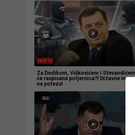
FACE TV
Za Dodikom, Viškovićem i Stevandićem
će raspisana potjernica?! Državne instit
na potezu!