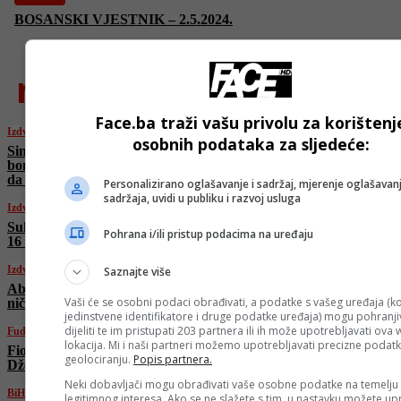
BOSANSKI VJESTNIK – 2.5.2024.
najnovije
Face.ba traži vašu privolu za korištenj
Izdvojeno
osobnih podataka za sljedeće:
Simbol hrabrosti i otpornosti: Dok Izraelci
bombarduju iranski zvaničnici izašli na ulice
da pokažu da se ne boje
Personalizirano oglašavanje i sadržaj, mjerenje oglašavanj
sadržaja, uvidi u publiku i razvoj usluga
Izdvojeno
Sukob Izraela i Irana na nebu iznad Sirije, F-
Pohrana i/ili pristup podacima na uređaju
16 u akciji protiv Shaheda
Izdvojeno
Saznajte više
Abbas Araghchi u Ženevi: “Izrael pokrenuo
Vaši će se osobni podaci obrađivati, a podatke s vašeg uređaja (ko
ničim izazvanu agresiju na Iran”
jedinstvene identifikatore i druge podatke uređaja) mogu pohranjiv
dijeliti te im pristupati 203 partnera ili ih može upotrebljavati ova
Fudbal
lokacija. Mi i naši partneri možemo upotrebljavati precizne podat
Fiorentina će tek u julu zvanično predstaviti
geolociranju.
Popis partnera.
Džeku: Italijani otkrili razlog
Neki dobavljači mogu obrađivati vaše osobne podatke na temelju
BiH
legitimnog interesa. Ako se ne slažete s tim, u nastavku možete upr