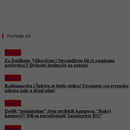
Pročitajte još
FACE TV
Za Dodikom, Viškovićem i Stevandićem bit će raspisana
potjernica?! Državne institucije na potezu!
FACE TV
Radmanoviću i Špiriću se ljulja stolica! Usvajanje sva evropska
zakona palo u drugi plan!
FACE TV
Dodik “pomahnitao” zbog gerilskih kampova: “Kakvi
kampovi?! Bili su paradžemati! Satanizujete RS!”
FACE TV