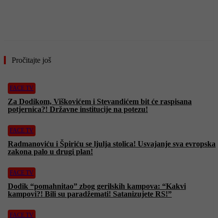
Pročitajte još
FACE TV
Za Dodikom, Viškovićem i Stevandićem bit će raspisana
potjernica?! Državne institucije na potezu!
FACE TV
Radmanoviću i Špiriću se ljulja stolica! Usvajanje sva evropska
zakona palo u drugi plan!
FACE TV
Dodik “pomahnitao” zbog gerilskih kampova: “Kakvi
kampovi?! Bili su paradžemati! Satanizujete RS!”
FACE TV