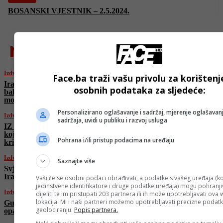
BOSANSKI VJESTNIK – 2.5.2024.
najnovije
Izdvojeno
Face.ba traži vašu privolu za korištenj
Iranska vojska potvrdila da je prvi put ispalila
osobnih podataka za sljedeće:
balističku raketu sa više bojevih glava: “Nema
moći ni snage osim kod Allaha”
Personalizirano oglašavanje i sadržaj, mjerenje oglašavanj
Izdvojeno
sadržaja, uvidi u publiku i razvoj usluga
IZ MINUTE U MINUTU: Iran ispalio raketu
koja do sada nije korištena, Trump na meti
Pohrana i/ili pristup podacima na uređaju
kritika
Izdvojeno
Saznajte više
Svjetski lideri reagovali na napad SAD-a na
Iran
Vaši će se osobni podaci obrađivati, a podatke s vašeg uređaja (ko
jedinstvene identifikatore i druge podatke uređaja) mogu pohranjiv
Izdvojeno
dijeliti te im pristupati 203 partnera ili ih može upotrebljavati ova
lokacija. Mi i naši partneri možemo upotrebljavati precizne podat
Gutereš o napadima SAD na Iran: Ovo je
geolociranju.
Popis partnera.
opasna eskalacija