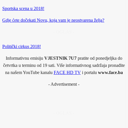
Sportska scena u 2018!
Gdje ćete dočekati Novu, koja vam je neostvarena želja?
- OGLAS -
Politički cirkus 2018!
Informativnu emisiju
VJESTNIK 7U7
pratite od ponedjeljka do
četvrtka u terminu od 19 sati. Više informativnog sadržaja pronađite
na našem YouTube kanalu
FACE HD TV
i portalu
www.face.ba
- Advertisement -
- OGLAS -