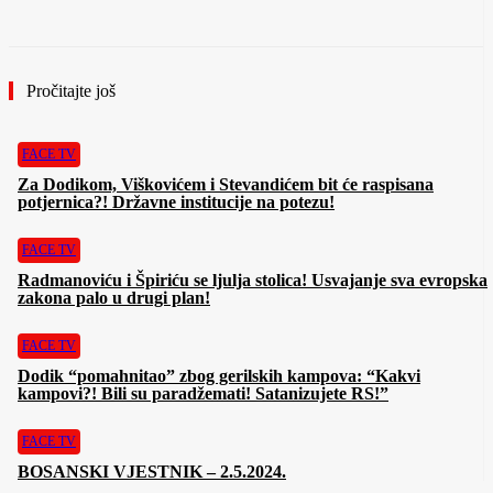
Pročitajte još
FACE TV
Za Dodikom, Viškovićem i Stevandićem bit će raspisana
potjernica?! Državne institucije na potezu!
FACE TV
Radmanoviću i Špiriću se ljulja stolica! Usvajanje sva evropska
zakona palo u drugi plan!
FACE TV
Dodik “pomahnitao” zbog gerilskih kampova: “Kakvi
kampovi?! Bili su paradžemati! Satanizujete RS!”
FACE TV
BOSANSKI VJESTNIK – 2.5.2024.