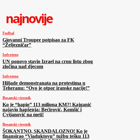
najnovije
Fudbal
Giovanni Troupee potpisao za FK
“Željezničar”
Izdvojeno
UN ponovo stavio Izrael na crnu listu zbog
zločina nad djecom
Izdvojeno
Hiljade demonstranata na protestima u
Teheranu: “Ovo je otpor iranske nacije!”
Bosanski vjestnik
Ko je “hapio” 113 miliona KM?! Kajganić
najavio hapšenja: Bećirović, Komšić i
Cvijanović na meti!
Bosanski vjestnik
ŠOKANTNO, SKANDALOZNO! Ko je
finansirao “Viaduktovu” tužbu tešku 113