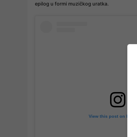
epilog u formi muzičkog uratka.
View this post on Inst