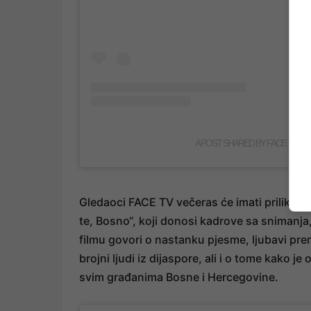
A POST SHARED BY FACE TV (@
Gledaoci FACE TV večeras će imati priliku po
te, Bosno“, koji donosi kadrove sa snimanja
filmu govori o nastanku pjesme, ljubavi pre
brojni ljudi iz dijaspore, ali i o tome kako j
svim građanima Bosne i Hercegovine.