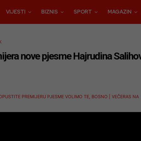
VIJESTI
BIZNIS
SPORT
MAGAZIN
K
era nove pjesme Hajrudina Salihovi
ROPUSTITE PREMIJERU PJESME VOLIMO TE, BOSNO | VEČERAS NA