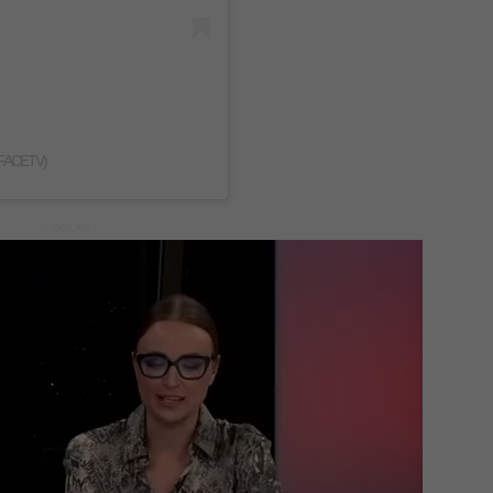
FACETV)
- OGLAS -