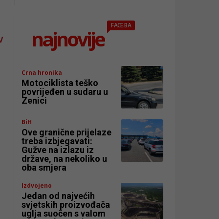
FACE.BA
najnovije
V
Crna hronika
Motociklista teško
povrijeđen u sudaru u
Zenici
BiH
Ove granične prijelaze
treba izbjegavati:
Gužve na izlazu iz
države, na nekoliko u
oba smjera
Izdvojeno
Jedan od najvećih
svjetskih proizvođača
uglja suočen s valom