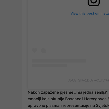
View this post on Inst
A POST SHARED BY FACE TV (@
Nakon zapažene pjesme „Ima jedna zemlja“, S
emociji koja okuplja Bosance i Hercegovce š
upravo je plasman reprezentacije na Svjets