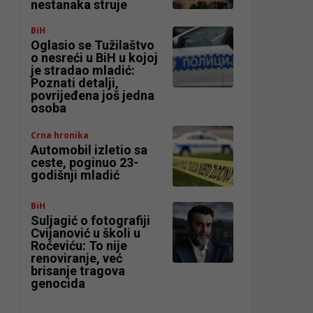
nestanaka struje
BiH
Oglasio se Tužilaštvo
o nesreći u BiH u kojoj
je stradao mladić:
Poznati detalji,
povrijeđena još jedna
osoba
Crna hronika
Automobil izletio sa
ceste, poginuo 23-
godišnji mladić
BiH
Suljagić o fotografiji
Cvijanović u školi u
Roćeviću: To nije
renoviranje, već
brisanje tragova
genocida