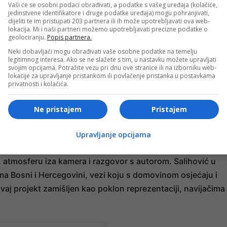
Vaši će se osobni podaci obrađivati, a podatke s vašeg uređaja (kolačiće,
jedinstvene identifikatore i druge podatke uređaja) mogu pohranjivati,
dijeliti te im pristupati 203 partnera ili ih može upotrebljavati ova web-
lokacija. Mi i naši partneri možemo upotrebljavati precizne podatke o
geolociranju.
Popis partnera.
Neki dobavljači mogu obrađivati vaše osobne podatke na temelju
legitimnog interesa. Ako se ne slažete s tim, u nastavku možete upravljati
svojim opcijama. Potražite vezu pri dnu ove stranice ili na izborniku web-
lokacije za upravljanje pristankom ili povlačenje pristanka u postavkama
privatnosti i kolačića.
FACETV)
Ne pristajem
Pristajem
- OGLAS -
Upravljanje opcijama
gledati i ekskluzivni film o nastanku spota i pjesme „Volim
, atmosferu iza kamera i razgovor s autorom. Salihović u
ma Bosni i Hercegovini, vezi koju s domovinom osjećaju i
e ovaj projekt zamišljen kao poklon reprezentaciji, navijačima 