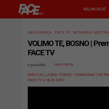
NAJNOVIJE
NASLOVNICA
FACE TV
BOSANSKI VJESTNI
VOLIMO TE, BOSNO | Premij
FACE TV
FACE PORTAL
6. juna 2026.
EMOCIJA, LJUBAV, PONOS – DOMOVINA! | NE P
FACE TV U 18.45 SATI!