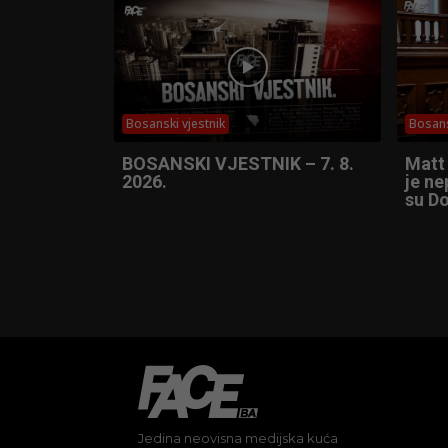
Bosanski vjestnik
Bosans
BOSANSKI VJESTNIK – 7. 8.
Matt
2026.
je ne
su Do
Jedina neovisna medijska kuća