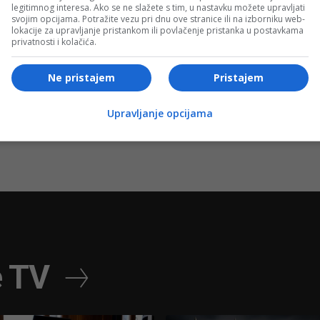
legitimnog interesa. Ako se ne slažete s tim, u nastavku možete upravljati
svojim opcijama. Potražite vezu pri dnu ove stranice ili na izborniku web-
Izdvojeno
lokacije za upravljanje pristankom ili povlačenje pristanka u postavkama
privatnosti i kolačića.
usiji:
Korora obilježio pobjedu Željezničara:
Željino dijete pogodilo pred Grbavicom
Ne pristajem
Pristajem
(VIDEO)
Upravljanje opcijama
e TV