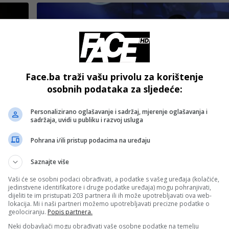
Face.ba traži vašu privolu za korištenje
osobnih podataka za sljedeće:
Izdvojeno
Personalizirano oglašavanje i sadržaj, mjerenje oglašavanja i
sadržaja, uvidi u publiku i razvoj usluga
a
Muslera nakon pobjede u debiju: „Ovo je
dobar početak za budućnost“
Pohrana i/ili pristup podacima na uređaju
Saznajte više
Vaši će se osobni podaci obrađivati, a podatke s vašeg uređaja (kolačiće,
jedinstvene identifikatore i druge podatke uređaja) mogu pohranjivati,
dijeliti te im pristupati 203 partnera ili ih može upotrebljavati ova web-
lokacija. Mi i naši partneri možemo upotrebljavati precizne podatke o
geolociranju.
Popis partnera.
Neki dobavljači mogu obrađivati vaše osobne podatke na temelju