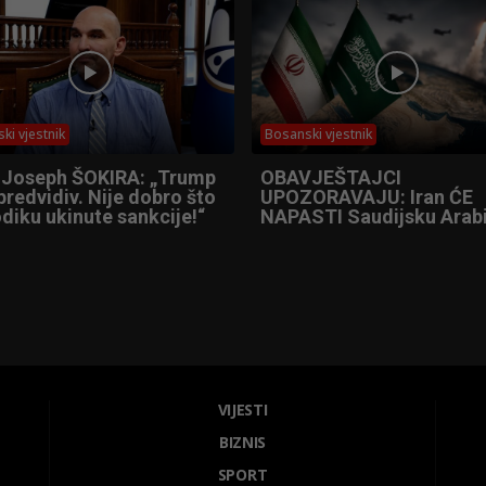
ki vjestnik
Bosanski vjestnik
 Joseph ŠOKIRA: „Trump
OBAVJEŠTAJCI
predvidiv. Nije dobro što
UPOZORAVAJU: Iran ĆE
diku ukinute sankcije!“
NAPASTI Saudijsku Arabi
VIJESTI
BIZNIS
SPORT