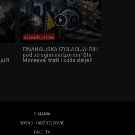
Bosanski vjestnik
FINANSIJSKA IZOLACIJA: BiH
pod strogim nadzorom! Šta
ju?!
Moneyval traži i kuda dalje?
O NAMA
SENAD HADŽIFEJZOVIĆ
FACE TV