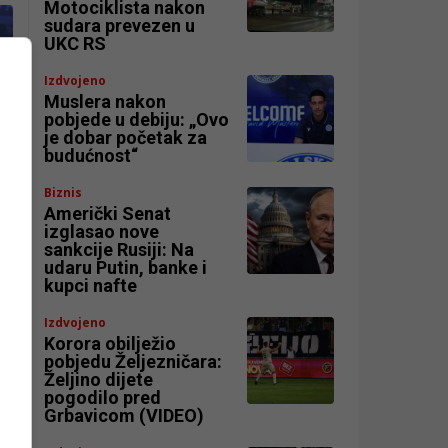
Motociklista nakon
sudara prevezen u
UKC RS
Izdvojeno
Muslera nakon
pobjede u debiju: „Ovo
je dobar početak za
budućnost“
Biznis
Američki Senat
izglasao nove
sankcije Rusiji: Na
udaru Putin, banke i
kupci nafte
Izdvojeno
Korora obilježio
pobjedu Željezničara:
Željino dijete
pogodilo pred
Grbavicom (VIDEO)