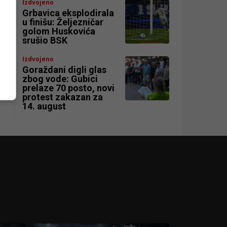
Izdvojeno
Grbavica eksplodirala
u finišu: Željezničar
golom Huskovića
srušio BSK
Izdvojeno
Goraždani digli glas
zbog vode: Gubici
prelaze 70 posto, novi
protest zakazan za
14. august