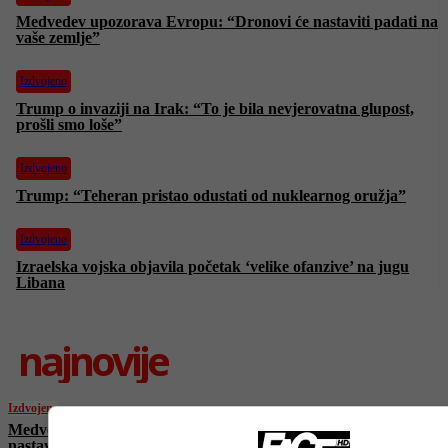
Medvedev upozorava Evropu: “Dronovi će nastaviti padati na
vaše zemlje”
Izdvojeno
Trump o invaziji na Irak: “To je bila nevjerovatna glupost,
prošli smo loše”
Izdvojeno
Trump: “Teheran pristao odustati od nuklearnog oružja”
Izdvojeno
Izraelska vojska objavila početak ‘velike ofanzive’ na jugu
Libana
najnovije
Izdvojeno
Medvedev upozorava Evropu: “Dronovi će
nastaviti padati na vaše zemlje”