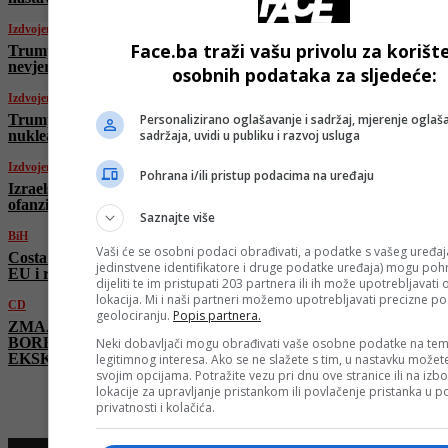
Izdvojeno
Face.ba traži vašu privolu za korišt
Trump o invaziji na Irak: “To je bila
nevjerovatna glupost, prošli smo loše”
osobnih podataka za sljedeće:
Izdvojeno
Personalizirano oglašavanje i sadržaj, mjerenje oglaša
Trump: “Teheran pristao odustati od
sadržaja, uvidi u publiku i razvoj usluga
nuklearnog oružja”
Izdvojeno
Pohrana i/ili pristup podacima na uređaju
Izraelska vojska objavila početak ‘velike
ofanzive’ na jugu Libana
Saznajte više
BiH
Vaši će se osobni podaci obrađivati, a podatke s vašeg uređaja
Costa sutra u posjeti BiH, fokus na proširenju
jedinstvene identifikatore i druge podatke uređaja) mogu pohra
EU i regionalnoj saradnji
dijeliti te im pristupati 203 partnera ili ih može upotrebljavati
lokacija. Mi i naši partneri možemo upotrebljavati precizne p
CD
geolociranju.
Popis partnera.
ZMAJEVI U OSMINI FINALA! BiH U
BORBI za evropsku titulu: Utakmica
Neki dobavljači mogu obrađivati vaše osobne podatke na tem
EKSKLUZIVNO na FACE-u!
legitimnog interesa. Ako se ne slažete s tim, u nastavku možete
svojim opcijama. Potražite vezu pri dnu ove stranice ili na izb
lokacije za upravljanje pristankom ili povlačenje pristanka u
privatnosti i kolačića.