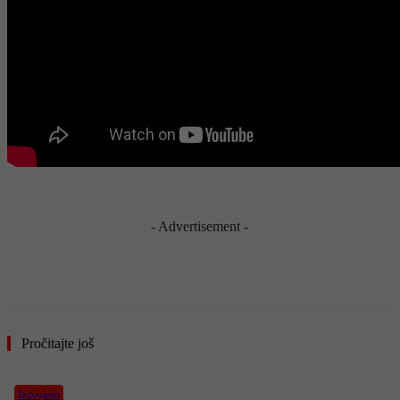
- Advertisement -
- OGLAS -
Pročitajte još
Izdvojeno