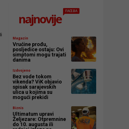
FACE.BA
najnovije
i
Magazin
Vrućine prođu,
posljedice ostaju: Ovi
simptomi mogu trajati
danima
Izdvojeno
Bez vode tokom
vikenda? ViK objavio
spisak sarajevskih
ulica u kojima su
mogući prekidi
Biznis
Ultimatum upravi
Željezare: Otpremnine
do 10. augusta ili