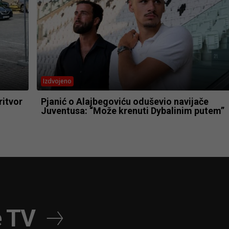
Izdvojeno
ritvor
Pjanić o Alajbegoviću oduševio navijače
Juventusa: “Može krenuti Dybalinim putem”
e TV