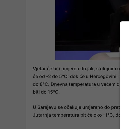
Vjetar će biti umjeren do jak, s olujnim uda
će od -2 do 5°C, dok će u Hercegovini i sje
do 8°C. Dnevna temperatura u većem dijelu z
biti do 15°C.
U Sarajevu se očekuje umjereno do pretežno
Jutarnja temperatura bit će oko -1°C, dok 