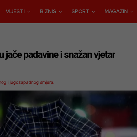
VIJESTI
BIZNIS
SPORT
MAGAZIN
u jače padavine i snažan vjetar
užnog i jugozapadnog smjera.