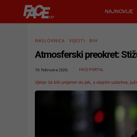
NAJNOVIJE
NASLOVNICA
VIJESTI
BIH
Atmosferski preokret: Stiž
FACE PORTAL
19. februara 2026.
Vjetar će biti umjeren do jak, s olujnim udarima, j