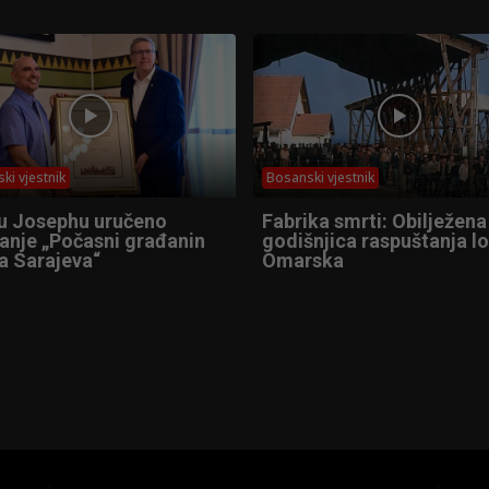
ki vjestnik
Bosanski vjestnik
u Josephu uručeno
Fabrika smrti: Obilježena
anje „Počasni građanin
godišnjica raspuštanja l
a Sarajeva“
Omarska