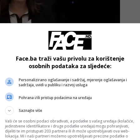
Face.ba traži vašu privolu za korištenje
osobnih podataka za sljedeće:
rima, južnog i jugozapadnog smjera. Jutarnja temperatura bi
Personalizirano oglašavanje i sadržaj, mjerenje oglašavanja i
vernim područjima Bosne biti nešto toplije, s temperaturam
sadržaja, uvidi u publiku i razvoj usluga
emlje kretat će se između 6 i 12°C, dok će na jugu i sjeve
Pohrana i/ili pristup podacima na uređaju
Saznajte više
 oblačno vrijeme, a kiša će početi krajem dana i tokom noć
Vaši će se osobni podaci obrađivati, a podatke s vašeg uređaja (kolačiće,
se najviša dnevna očekuje oko 10°C.
jedinstvene identifikatore i druge podatke uređaja) mogu pohranjivati,
dijeliti te im pristupati 203 partnera ili ih može upotrebljavati ova web-
lokacija. Mi i naši partneri možemo upotrebljavati precizne podatke o