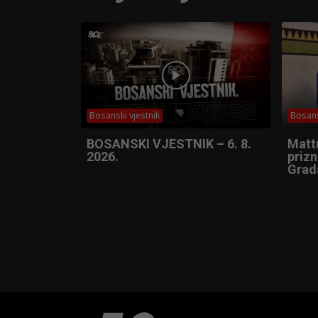
Bosanski vjestnik
Bosans
BOSANSKI VJESTNIK – 6. 8.
Matt
2026.
prizn
Grad