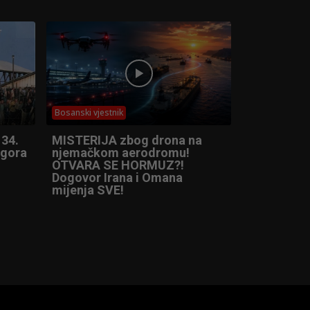
Bosanski vjestnik
 34.
MISTERIJA zbog drona na
ogora
njemačkom aerodromu!
OTVARA SE HORMUZ?!
Dogovor Irana i Omana
mijenja SVE!