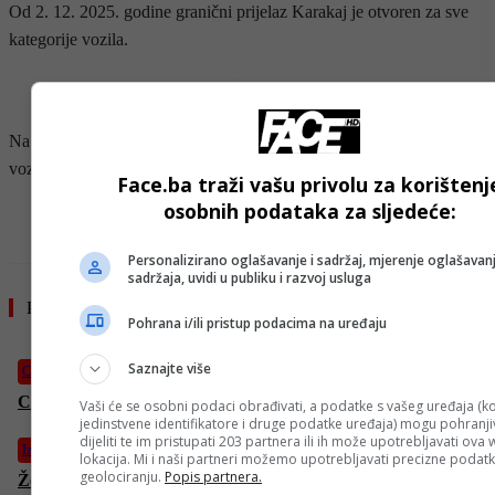
Od 2. 12. 2025. godine granični prijelaz Karakaj je otvoren za sve
kategorije vozila.
- OGLAS -
Na graničnom prijelazu Šepak zabranjen je saobraćaj za sva teretna
vozila.
Face.ba traži vašu privolu za korištenj
osobnih podataka za sljedeće:
- OGLAS -
Personalizirano oglašavanje i sadržaj, mjerenje oglašavanj
sadržaja, uvidi u publiku i razvoj usluga
Pročitajte još
Pohrana i/ili pristup podacima na uređaju
Saznajte više
CD
CENTRALNI DNEVNIK – 4. 4. 2026.
Vaši će se osobni podaci obrađivati, a podatke s vašeg uređaja (ko
jedinstvene identifikatore i druge podatke uređaja) mogu pohranjiv
dijeliti te im pristupati 203 partnera ili ih može upotrebljavati ova
Izdvojeno
lokacija. Mi i naši partneri možemo upotrebljavati precizne podat
geolociranju.
Popis partnera.
Željezničar – Sarajevo 1:0: Vode Plavi u derbiju golom Pejića