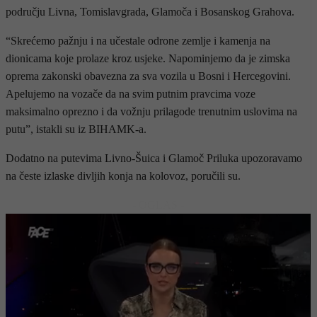
području Livna, Tomislavgrada, Glamoča i Bosanskog Grahova.
“Skrećemo pažnju i na učestale odrone zemlje i kamenja na
dionicama koje prolaze kroz usjeke. Napominjemo da je zimska
oprema zakonski obavezna za sva vozila u Bosni i Hercegovini.
Apelujemo na vozače da na svim putnim pravcima voze
maksimalno oprezno i da vožnju prilagode trenutnim uslovima na
putu”, istakli su iz BIHAMK-a.
Dodatno na putevima Livno-Šuica i Glamoč Priluka upozoravamo
na česte izlaske divljih konja na kolovoz, poručili su.
- OGLAS -