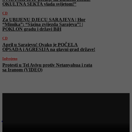
OKULTNA SEKTA vlada svijetom!”
CD
Za UBIJENU DJECU SARAJEVA | Hor
“Mimika”: “Sjajna zvijezda Sarajeva”! |
POKLON gradu i državi BiH
CD
April u Sarajevu! Ovako je POČELA
OPSADA i AGRESIJA na glavni grad države!
Izdvojeno
Protesti u Tel Avivu protiv Netanyahua i rata
sa Iranom (VIDEO)
Najnovije na Face TV
CD