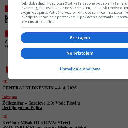
Neki dobavljači mogu obrađivati vaše osobne podatke na temelju
legitimnog interesa. Ako se ne slažete s tim, u nastavku možete upr
CD
svojim opcijama. Potražite vezu pri dnu ove stranice ili na izborni
Krešimir Mišak OTKRIVA: “Treći SVJETSKI RAT počinje na
lokacije za upravljanje pristankom ili povlačenje pristanka u post
Bliskom istoku! OKULTNA SEKTA vlada svijetom!”
privatnosti i kolačića.
CD
Pristajem
Za UBIJENU DJECU SARAJEVA | Hor “Mimika”: “Sjajna
zvijezda Sarajeva”! | POKLON gradu i državi BiH
Ne pristajem
najnovije
Upravljanje opcijama
CD
CENTRALNI DNEVNIK – 4. 4. 2026.
Izdvojeno
Željezničar – Sarajevo 1:0: Vode Plavi u
derbiju golom Pejića
CD
Krešimir Mišak OTKRIVA: “Treći
SVJETSKI RAT počinje na Bliskom istoku!