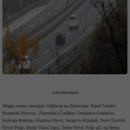
- Advertisement -
Magla znatno smanjuje vidljivost na dionicama: Ripač-Vrtoče-
Bosanski Petrovac, Žitomislići-Čapljina, Ormanica-Gradačac,
Kalesija-Bukinje, Kladanj-Olovo, Sarajevo-Kiseljak, Novi Travnik-
Nević Polje, Donji Vakuf-Jajce, Turbe Nević Polje ali i na širem