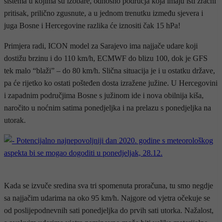
sistema u kojima su izobare, odnosno područja koja imaju isti zračni
pritisak, prilično zgusnute, a u jednom trenutku između sjevera i
juga Bosne i Hercegovine razlika će iznositi čak 15 hPa!
Primjera radi, ICON model za Sarajevo ima najjače udare koji
dostižu brzinu i do 110 km/h, ECMWF do blizu 100, dok je GFS
tek malo “blaži” – do 80 km/h. Slična situacija je i u ostatku države,
pa će rijetko ko ostati pošteđen dosta izražene južine. U Hercegovini
i zapadnim područjima Bosne s južinom ide i nova obilnija kiša,
naročito u noćnim satima ponedjeljka i na prelazu s ponedjeljka na
utorak.
Kada se izvuče sredina sva tri spomenuta proračuna, tu smo negdje
sa najjačim udarima na oko 95 km/h. Najgore od vjetra očekuje se
od poslijepodnevnih sati ponedjeljka do prvih sati utorka. Nažalost,