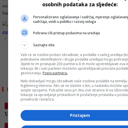
osobnih podataka za sljedeće:
ovakav vjetar; ECMWF sa ensemble rješenjem za udare vjetra u
Sarajevu tokom ponedjeljka u večernjim satima.
Personalizirano oglašavanje i sadržaj, mjerenje oglašavanj
sadržaja, uvidi u publiku i razvoj usluga
Pohrana i/ili pristup podacima na uređaju
/
Saznajte više
- OGLAS -
Vaši će se osobni podaci obrađivati, a podatke s vašeg uređaja (ko
jedinstvene identifikatore i druge podatke uređaja) mogu pohranjiv
dijeliti te im pristupati 203 partnera ili ih može upotrebljavati ova
lokacija. Mi i naši partneri možemo upotrebljavati precizne podat
geolociranju.
Popis partnera.
Neki dobavljači mogu obrađivati vaše osobne podatke na temelju
legitimnog interesa. Ako se ne slažete s tim, u nastavku možete upr
Pročitajte još
svojim opcijama. Potražite vezu pri dnu ove stranice ili na izborni
lokacije za upravljanje pristankom ili povlačenje pristanka u post
privatnosti i kolačića.
FACE TV
Vremenska prognoza by Haris Babić za 27. 4. 2025. godine.
Pristajem
Izdvojeno