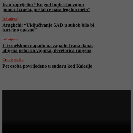
Iran zaprijetio: “Ko god bude slao vojnu
pomoć Izraelu, postat će naša legalna meta”
Izdvojeno
Araghchi: “Uključivanje SAD u sukob bilo bi
izuzetno opasno”
Izdvojeno
U izraelskom napadu na zapadu Irana danas
ubijena petorica vojnika, devetorica ranjena
Crna hronika
Pet osoba povrijeđeno u sudaru kod Kalesije
Najnovije na Face TV
Bosanski vjestnik