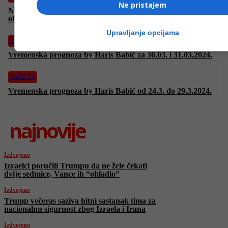
Ne pristajem
Njemačka poziva industrijalizirane zemlje da ispune klimatska
obećanja
Upravljanje opcijama
FACE TV
Vremenska prognoza by Haris Babić za 30.03. i 31.03.2024.
FACE TV
Vremenska prognoza by Haris Babić od 24.3. do 29.3.2024.
najnovije
Izdvojeno
Izraelci poručili Trumpu da ne žele čekati
dvije sedmice, Vance ih “ohladio”
Izdvojeno
Trump večeras saziva hitni sastanak tima za
nacionalnu sigurnost zbog Izraela i Irana
Izdvojeno