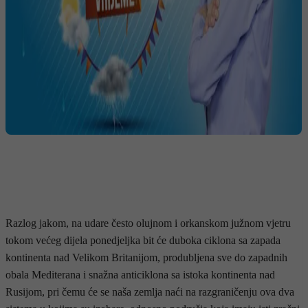
Razlog jakom, na udare često olujnom i orkanskom južnom vjetru
tokom većeg dijela ponedjeljka bit će duboka ciklona sa zapada
kontinenta nad Velikom Britanijom, produbljena sve do zapadnih
obala Mediterana i snažna anticiklona sa istoka kontinenta nad
Rusijom, pri čemu će se naša zemlja naći na razgraničenju ova dva